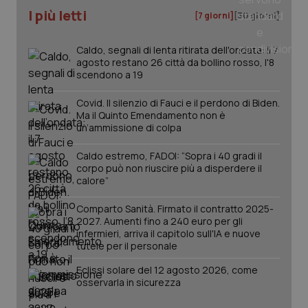
CookieScriptConsent
5 mesi
CookieScript
settim
I più letti
www.quotidianosanita.it
[7 giorni]
[30 giorni]
Caldo, segnali di lenta ritirata dell'ondata: il 7
agosto restano 26 città da bollino rosso, l'8
scendono a 19
Covid. Il silenzio di Fauci e il perdono di Biden.
Ma il Quinto Emendamento non è
un’ammissione di colpa
Caldo estremo, FADOI: “Sopra i 40 gradi il
corpo può non riuscire più a disperdere il
tracking-sites-ironfish-
www.quotidianosanita.it
4
calore”
tracking-enable
settim
2 gior
Comparto Sanità. Firmato il contratto 2025-
2027. Aumenti fino a 240 euro per gli
infermieri, arriva il capitolo sull'IA e nuove
tutele per il personale
tracking-sites-ironfish-
www.quotidianosanita.it
4
session-id
settim
Eclissi solare del 12 agosto 2026, come
2 gior
osservarla in sicurezza