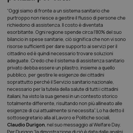
“Oggi siamo di fronte a un sistema sanitario che
Scienza e Farmaci
purtroppo non riesce a gestire il flusso di persone che
richiedono di assistenza. Il costo è diventata
Studi e Analisi
esorbitante. Ogni regione spende circa l'80% del suo
bilancio in spese sanitarie, ciò significa che non vi sono
Lettere al direttore
risorse sufficienti per dare supporto ai servizi per il
cittadino ed è quindi necessario trovare soluzioni
Edizioni Regionali
adeguate. Credo che il sistema di assistenza sanitario
privato debba essere un pilastro, insieme a quello
pubblico, per gestire le esigenze dei cittadini
QS Pro
soprattutto perché il Servizio sanitario nazionale,
necessario per la tutela della salute di tutti i cittadini
Professionisti Sanitari.AI
italiani, ha visto la sua genesi in un contesto storico
totalmente differente, risultando non più allineato alle
Abruzzo
QS Pro Gold
esigenze di cui attualmente si necessita”. Lo ha detto il
sottosegretario alla al Lavoro e Politiche sociali,
QS Club
Newsletter
Basilicata
Artrite & artrosi
Claudio
Durigon
, nel suo messaggio al Welfare Day.
Per Durigon “la dimostrazione di ciò è data dalle analisi