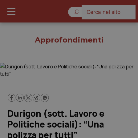
Sabato 8 Agosto 2026
Approfondimenti
Approfondimenti
Cronache
Governo e Parlamento
Durigon (sott. Lavoro e
Regioni e Asl
Politiche sociali): “Una
polizza per tutti”
Lavoro e Professioni