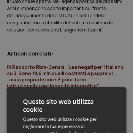
il ruolo che le spetta. Nell'agenda politica dei prossimi
anni si impongono scelte importanti sul fronte
Piemonte
HIV
dell'adeguamento delle strutture per rendere
compatibili con la stabilità del sistema sanitario le
Provincia Autonoma di Bolzano
Infezioni & Febbre
soluzioni per i crescenti bisogni dei cittadini”.
Provincia Autonoma di Trento
Ipertensione & Scompenso
Articoli correlati:
Puglia
Malattie rare
IX Rapporto Rbm-Censis. “Lea negati per 1 italiano
Sardegna
Malattia di Crohn & Rettocolite Ulcerosa
su 3. Sono 19,6 mln quelli costretti a pagare di
tasca propria le cure. È prioritario
istituzionalizzare la sanità integrativa”
Sicilia
Neuroscienze & patologie neurodegenerative
13 Giugno 2019
Questo sito web utilizza
Toscana
Obesità
© Riproduzione riservata
cookie
Umbria
Oftalmologia
Questo sito web utilizza i cookie per
migliorare la tua esperienza di
Ultime analisi e review da QS Pro