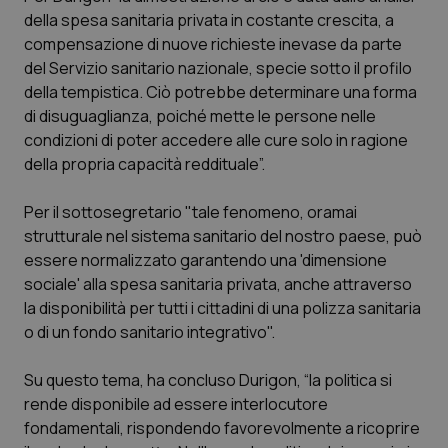
Calabria
Asma & BPCO
della spesa sanitaria privata in costante crescita, a
compensazione di nuove richieste inevase da parte
Campania
Car-T
del Servizio sanitario nazionale, specie sotto il profilo
della tempistica. Ciò potrebbe determinare una forma
di disuguaglianza, poiché mette le persone nelle
Emilia-Romagna
Colesterolo & coronaropatie
condizioni di poter accedere alle cure solo in ragione
della propria capacità reddituale”.
Friuli Venezia Giulia
Dermatite Atopica
Per il sottosegretario "tale fenomeno, oramai
Lazio
Diabete & glucometri
strutturale nel sistema sanitario del nostro paese, può
essere normalizzato garantendo una 'dimensione
Liguria
Disturbi dell’umore
sociale' alla spesa sanitaria privata, anche attraverso
la disponibilità per tutti i cittadini di una polizza sanitaria
Lombardia
Dolore
o di un fondo sanitario integrativo".
Marche
Donna & Salute
Su questo tema, ha concluso Durigon, “la politica si
rende disponibile ad essere interlocutore
fondamentali, rispondendo favorevolmente a ricoprire
Molise
Epatiti