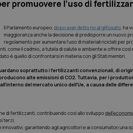
er promuovere l’uso di fertilizzan
Il Parlamento europeo,
dopo aver detto no al glifosato
, ha 
maggioranza anche la decisione di predisporre un nuovo pr
regolamento per aumentare l’uso di materiali riciclati per p
anti, come il cadmio
,
a tutela di salute e ambiente e offrire così
dato è quello di confrontarsi in materia con gli Stati membri.
guardano soprattutto i fertilizzanti convenzionali, di orig
roducono alte emissioni di CO2. Tuttavia, per i produttor
all’interno del mercato unico dell'Ue, a causa delle differe
ne di fertilizzanti, contribuendo così allo sviluppo
dell'economi
 terzi,
i e innovativi, garantendo agli agricoltori e ai consumatori una s