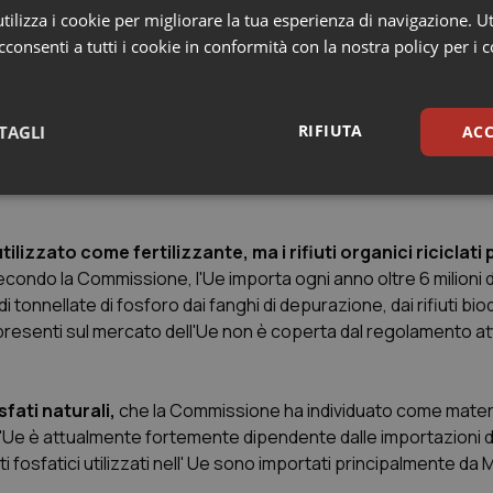
 RO), ha dichiarato:
“Questa proposta fa parte del pacchett
ilizza i cookie per migliorare la tua esperienza di navigazione. Ut
 che possono essere ottenuti da prodotti secondari. Contribuirà
consenti a tutti i cookie in conformità con la nostra policy per i 
 per i produttori e gli agricoltori. Vogliamo avere prodotti più si
ro dovere è fornire ai cittadini prodotti sicuri ad un prezzo access
RIFIUTA
TAGLI
ACC
iare i colloqui con i ministri Ue è stato approvato con 3
orna ora alla commissione per il mercato interno per condur
sari
Statistici
Mar
utilizzato come fertilizzante, ma i rifiuti organici riciclat
condo la Commissione, l'Ue importa ogni anno oltre 6 milioni d
i tonnellate di fosforo dai fanghi di depurazione, dai rifiuti bio
mi presenti sul mercato dell'Ue non è coperta dal regolamento a
Necessari
Statistici
Marketing
tribuiscono a rendere fruibile il sito web abilitandone funzionalità di base quali la nav
sfati naturali,
che la Commissione ha individuato come mater
protette del sito. Il sito web non è in grado di funzionare correttamente senza questi coo
, l'Ue è attualmente fortemente dipendente dalle importazioni di
Fornitore
/
Dominio
Scadenza
Descrizione
zzanti fosfatici utilizzati nell' Ue sono importati principalmente d
METADATA
5 mesi 4
Questo cookie viene utilizzato p
YouTube
settimane
scelte di consenso e privacy dell'
.youtube.com