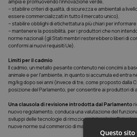
ampia e promuovendo l'innovazione verde,
– stabilire criteri di qualità, di sicurezza e ambientali a live
essere commercializzati in tutto il mercato unico),
– stabilire obblighi di etichettatura più chiari per informar
– mantenere la possibilità, per i produttori che non intendo
norme nazionali (gli Stati membri resterebbero liberi di con
conformi ai nuovi requisiti Ue).
Limiti per il cadmio
Il cadmio, un metallo pesante contenuto nei concimi a base
animale e per l'ambiente, in quanto si accumula ed entra ne
mg/kg dopo sei anni (invece di tre, come proposto dalla C
posizione del Parlamento, per consentire ai produttori di ad
Una clausola di revisione introdotta dal Parlamento
ri
nuovo regolamento, conduca una valutazione del funzionamen
sviluppi delle tecnologie di rimozione del cadmio. Entro l
nuove norme sul commercio di materie prime, compresa la di
Questo sito 