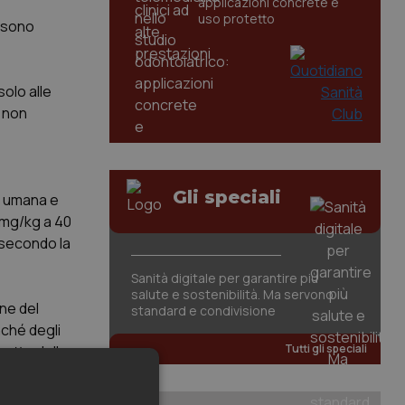
applicazioni concrete e
uso protetto
ossono
solo alle
i non
Gli speciali
te umana e
0 mg/kg a 40
 secondo la
Sanità digitale per garantire più
salute e sostenibilità. Ma servono
ne del
standard e condivisione
nché degli
Tutti gli speciali
patto delle
i.