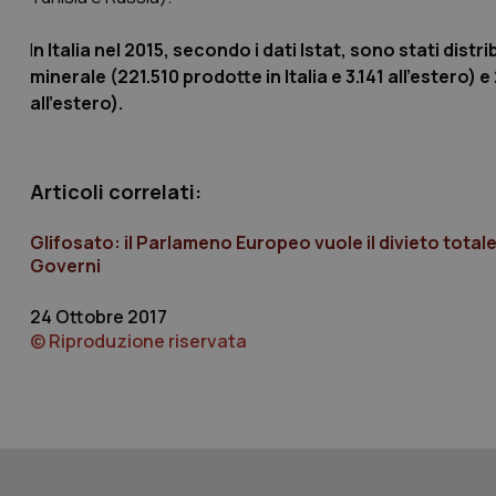
I
n Italia nel 2015, secondo i dati Istat, sono stati distr
minerale (221.510 prodotte in Italia e 3.141 all’estero) 
CookieScriptConse
all’estero).
tracking-sites-ironf
Articoli correlati:
tracking-enable
Glifosato: il Parlameno Europeo vuole il divieto totale 
tracking-sites-ironf
Governi
session-id
_ga
24 Ottobre 2017
© Riproduzione riservata
PHPSESSID