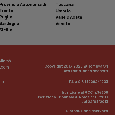
le variabili di
Provincia Autonoma di
Toscana
è un numero
o in cui viene
Trento
Umbria
r il sito, ma un
tato di accesso per
Puglia
Valle D’Aosta
Sardegna
Veneto
a Google Analytics
Sicilia
sione.
 tenere traccia
icità
i Youtube incorporati
tics per mantenere
tore del sito web sta
Copyright 2013-2026 © Homnya Srl
.com
ell'interfaccia di
Tutti i diritti sono riservati
 tenere traccia
om
P.I. e C.F. 13026241003
i Youtube incorporati
tore del sito web sta
ell'interfaccia di
Iscrizione al ROC n.34308
Iscrizione Tribunale di Roma n.115/2013
 tenere traccia
del 22/05/2013
Riproduzione riservata
r la gestione