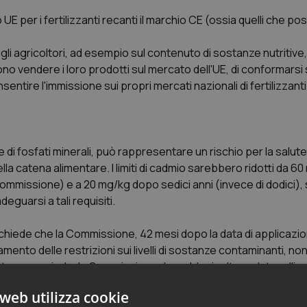
llo UE per i fertilizzanti recanti il marchio CE (ossia quelli che p
e gli agricoltori, ad esempio sul contenuto di sostanze nutritive,
no vendere i loro prodotti sul mercato dell'UE, di conformarsi 
sentire l'immissione sui propri mercati nazionali di fertilizzant
 di fosfati minerali, può rappresentare un rischio per la salu
lla catena alimentare. I limiti di cadmio sarebbero ridotti da 6
ommissione) e a 20 mg/kg dopo sedici anni (invece di dodici),
eguarsi a tali requisiti.
chiede che la Commissione, 42 mesi dopo la data di applicazio
to delle restrizioni sui livelli di sostanze contaminanti, no
o stesso periodo, la Commissione dovrebbe inoltre valutare l'im
sponibilità di rocce fosfatiche, e sul mercato dei fertilizzant
web utilizza cookie