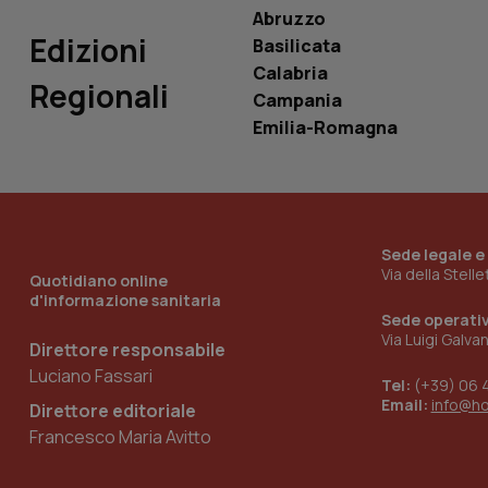
Abruzzo
Edizioni
Basilicata
Calabria
Regionali
Campania
_ga_KM60CM4NPH
Emilia-Romagna
Nome
Nome
VISITOR_INFO1_LIV
Sede legale e
_ga_0VMQEQKQ1N
Via della Stell
Quotidiano online
d'informazione sanitaria
Sede operati
__Secure-YNID
Via Luigi Galva
Direttore responsabile
Luciano Fassari
Tel:
(+39) 06 
Email:
info@h
Direttore editoriale
YSC
Francesco Maria Avitto
__Secure-