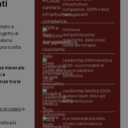
ti
infrastrutture,
compliance, GDPR e Risk
management
votato a
Gestione
ogetto di
dell'Ipertensione
rodurre
resistente: dalle Linee
Guida alle terapie
 una scelta
innovative
Leadership Infermieristica
2026: nuovi modelli di
ine minerale
responsabilità e
i è
autonomia
nze tra le
Leadership Medica 2026:
guidare team clinici ad
alte prestazioni
a circolare
e
AI e telemedicina nello
celta più
studio odontoiatrico: