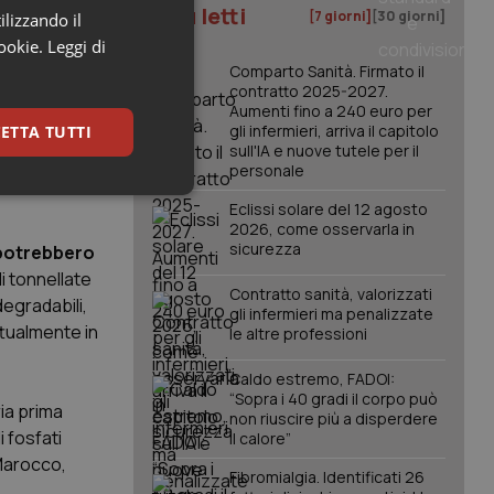
I più letti
o
[7 giorni]
[30 giorni]
ilizzando il
 inoltre a
cookie.
Leggi di
curi e ridurre
Comparto Sanità. Firmato il
contratto 2025-2027.
ibile”.
Aumenti fino a 240 euro per
gli infermieri, arriva il capitolo
ETTA TUTTI
43 voti
sull'IA e nuove tutele per il
personale
re le
keting
Eclissi solare del 12 agosto
2026, come osservarla in
sicurezza
i potrebbero
i tonnellate
Contratto sanità, valorizzati
degradabili,
gli infermieri ma penalizzate
ttualmente in
le altre professioni
Caldo estremo, FADOI:
igazione sulle pagine
“Sopra i 40 gradi il corpo può
ia prima
kie.
non riuscire più a disperdere
 fosfati
il calore”
a Marocco,
Fibromialgia. Identificati 26
er memorizzare le
utente per la loro