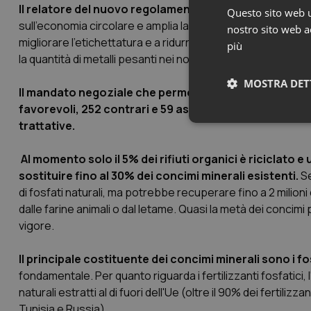
Il relatore del nuovo regolameno Mihai Ţurcanu (PPE,
Questo sito web ut
sull'economia circolare e amplia la gamma di fertilizzanti
nostro sito web ac
migliorare l’etichettatura e a ridurre gli oneri amministrativi
più
la quantità di metalli pesanti nei nostri fertilizzanti. Il nost
MOSTRA DET
Il mandato negoziale che permette al Parlamento di avv
favorevoli, 252 contrari e 59 astensioni. Il dossier t
trattative.
Neces
Al momento solo il 5% dei rifiuti organici è riciclato e 
sostituire fino al 30% dei concimi minerali esistenti.
Se
di fosfati naturali, ma potrebbe recuperare fino a 2 milioni d
dalle farine animali o dal letame. Quasi la metà dei conci
vigore.
I cookie necessari con
Il principale costituente dei concimi minerali sono i fo
e l'accesso alle aree 
fondamentale. Per quanto riguarda i fertilizzanti fosfatici
Nome
naturali estratti al di fuori dell'Ue (oltre il 90% dei fertili
VISITOR_PRIVACY_
Tunisia e Russia).