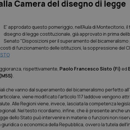
 alla Camera del disegno di legge
E' approdato questo pomeriggio, nell'Aula di Montecitorio, il 
disegno di legge costituzionale, già approvato in prima deli
Senato "
Disposizioni per il superamento del bicameralismo p
costi di funzionamento delle istituzioni, la soppressione del C
TESTO
 maggioranza, rispettivamente,
Paolo Francesco Sisto (Fi)
ed
 (M5S)
.
ziali che vanno dal superamento del bicameralismo perfetto all
articolare, viene modificato l'articolo 117 laddove vengono attri
salute. Alle Regioni viene, invece, lasciata la competenza legisl
 regionali. Nel testo ricordiamo, infine, che è presente anche u
gge dello Stato può intervenire in materie o funzioni non riserv
tà giuridica o economica della Repubblica, ovvero la tutela dell'