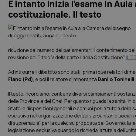
E intanto inizia l’esame in Aula
costituzionale. Il testo
riduzione del numero dei parlamentari, il contenimento dei 
revisione del Titolo V della parte II della Costituzione
".
IL 
Ad introurre il dibattito sono stati, prima i due relatori di
Fiano (Pd)
, e poi il relatore di minoranza
Danilo Toninelli
Il testo, ricordiamo, contiene diversi cambiamenti sostan
delle Province e del Cnel. Per quanto riguada la sanità, in p
Stato le disposizioni generali e comuni per la tutela della 
esclusiva nell’organizzazione dei servizi sanitari e sociali
di supremazia” per la quale, su proposta del Governo, la le
legislazione esclusiva quando lo richieda la tutela dell'uni