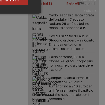
ETTA TUTTI
I più letti
[7 giorni]
[30 giorni]
keting
Caldo, segnali di lenta ritirata
dell'ondata: il 7 agosto
restano 26 città da bollino
rosso, l'8 scendono a 19
Covid. Il silenzio di Fauci e il
perdono di Biden. Ma il Quinto
Emendamento non è
un’ammissione di colpa
igazione sulle pagine
Caldo estremo, FADOI:
kie.
“Sopra i 40 gradi il corpo può
non riuscire più a disperdere
il calore”
er memorizzare le
utente per la loro
Comparto Sanità. Firmato il
 dati sul consenso
contratto 2025-2027.
itiche e
Aumenti fino a 240 euro per
tendo che le loro
ssioni future.
gli infermieri, arriva il capitolo
sull'IA e nuove tutele per il
l servizio Cookie-
personale
erenze di consenso
sario che il banner