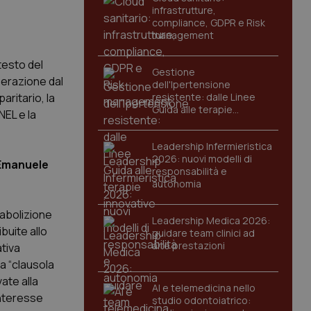
infrastrutture,
compliance, GDPR e Risk
management
testo del
Gestione
berazione dal
dell'Ipertensione
aritario, la
resistente: dalle Linee
Guida alle terapie
NEL e la
innovative
Leadership Infermieristica
2026: nuovi modelli di
Emanuele
responsabilità e
autonomia
'abolizione
Leadership Medica 2026:
buite allo
guidare team clinici ad
alte prestazioni
ativa
na “clausola
ate alla
AI e telemedicina nello
interesse
studio odontoiatrico: