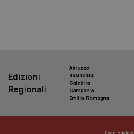
tracking-sites-ironf
tracking-enable
tracking-sites-ironf
session-id
_ga
Abruzzo
Edizioni
Basilicata
Calabria
Regionali
Campania
PHPSESSID
Emilia-Romagna
_ga_KM60CM4NPH
Sede legale e