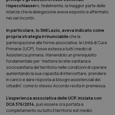
Calabria
Asma & BPCO
rispecchiasser
o, fedelmente, la maggior parte delle
istanze che la delegazione aveva esposto e affermato
Campania
Car-T
nei vari incontri.
In particolare, lo SMI Lazio, aveva indicato come
Emilia-Romagna
Colesterolo & coronaropatie
propria strategia irrinunciabile
che la
partecipazione alle forme associative, le Unità di Cure
Friuli Venezia Giulia
Dermatite Atopica
Primarie (UCP), fosse estesa a tutti i medici di
Assistenza primaria, ritenendolo un prerequisito
Lazio
Diabete & glucometri
fondamentale per “mettere la rete sanitaria e
sociosanitaria del territorio nelle condizioni di operare
Liguria
Disturbi dell’umore
aumentando la sua capacità di intercettare, prendere
in carico e dare risposta ai bisogni assistenziali dei
Lombardia
Dolore
cittadini”, come lo stesso Accordo recita in premessa.
Marche
Donna & Salute
L’esperienza associativa delle UCP, iniziata con
DCA 376/2014,
può essere ora portata a
completamento su tutto il territorio ed i medici
Molise
Epatiti