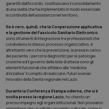
Valle D’Aosta
Oncodermatologia
garantiti dall’Accordo, costituiscano il consolidamento
di una realtà che ha implementato in modo essenziale
Veneto
Oncoematologia
la continuità dell’assistenza nel territorio.
Oncologia & Nutrizione
Se è vero, quindi, che la Cooperazione applicativa
e la gestione del Fascicolo Sanitario Elettronico
sono strumenti di integrazione tra professionisti che
Psoriasi & pelle
condividono lo stesso processo organizzativo, è
altrettanto vero che la prevenzione, la presa in carico
Quotidiano Cardiologia
del paziente, i percorsi diagnostici per le patologie
croniche ed il governo delle liste di attesa sono gli
Quotidiano Chirurgia
elementi funzionali che affidano alla “medicina
d’iniziativa” il compito di realizzare i futuri scenari
Quotidiano Oncologia
innovativi della Sanità regionale nel Lazio.
Quotidiano Pediatria
Durante la Conferenza Stampa odierna, che si è
svolta presso la regione Lazio,
ho chiesto un
Rene & patologie urogenitali
preciso impegno agli organi istituzionali. Non possiamo
ammettere che un siffatto progetto culturale, come si