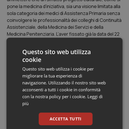
pone la medicina d’iniziativa, sia una visione limitata alla
Salute orale & impianti
sola categoria dei medici di Assistenza Primaria senza
coinvolgere le professionalità dei colleghi di Continuità
Sangue & coagulazione
Assistenziale, della Medicina dei Servizi e della
Medicina Penitenziaria. L’aver fissato già la data del 22
Tiroide
gennaio per il Tavolo tecnico sulla Continuità
Assistenziale, è un chiaro segno di apertura e
Questo sito web utilizza
Tumore al seno
disponibilità della parte pubblica per offrire le
cookie
medesime opportunità organizzative e tecnico-
Tumore ovarico
professionali a tutti i medici che a qualsiasi titolo
Questo sito web utilizza i cookie per
operano nel settore della Medicina territoriale. Lo SMI
migliorare la tua esperienza di
Tumori del Polmone & Testa Collo
Lazio, nel rispetto delle indicazioni che ci verranno
navigazione. Utilizzando il nostro sito web
fornite dal futuro Accordo Collettivo Nazionale e senza
acconsenti a tutti i cookie in conformità
precorrerne i tempi, ha assunto così il preciso compito
Tumori gastrointestinali
con la nostra policy per i cookie.
Leggi di
di fornire elementi negoziali e contrattuali finalizzati ad
più
un allineamento organizzativo e funzionale dei compiti
Ulcera & Reflusso
afferenti alla Medicina Generale e alla progressione
ACCETTA TUTTI
professionale di tutti i colleghi che concorrono a
Vaccini