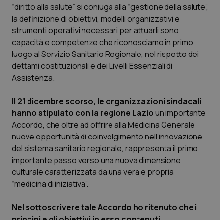
“diritto alla salute” si coniuga alla “gestione della salute”,
la definizione di obiettivi, modelli organizzativi e
Scienza e Farmaci
strumenti operativi necessari per attuarli sono
capacità e competenze che riconosciamo in primo
Studi e Analisi
luogo al Servizio Sanitario Regionale, nel rispetto dei
dettami costituzionali e dei Livelli Essenziali di
Lettere al direttore
Assistenza.
Edizioni Regionali
Il 21 dicembre scorso, le organizzazioni sindacali
hanno stipulato con la regione Lazio
un importante
QS Pro
Accordo, che oltre ad offrire alla Medicina Generale
nuove opportunità di coinvolgimento nell’innovazione
del sistema sanitario regionale, rappresenta il primo
Professionisti Sanitari.AI
importante passo verso una nuova dimensione
culturale caratterizzata da una vera e propria
Abruzzo
QS Pro Gold
“medicina di iniziativa”.
QS Club
Newsletter
Basilicata
Artrite & artrosi
Nel sottoscrivere tale Accordo ho ritenuto che i
principi e gli obiettivi in esso contenuti