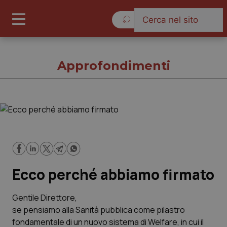
Sabato 8 Agosto 2026
Approfondimenti
Approfondimenti
Cronache
Ecco perché abbiamo firmato
Governo e Parlamento
Regioni e Asl
Gentile Direttore,
se pensiamo alla Sanità pubblica come pilastro
fondamentale di un nuovo sistema di Welfare, in cui il
Lavoro e Professioni