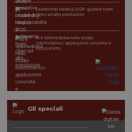
Leadership Medica 2026: guidare team
clinici ad alte prestazioni
tracking-sites-ironfish-
www.quotidianosanita.it
4
tracking-enable
settim
2 gior
AI e telemedicina nello studio
odontoiatrico: applicazioni concrete e
uso protetto
tracking-sites-ironfish-
www.quotidianosanita.it
4
session-id
settim
2 gior
_ga
1 anno
Google LLC
mes
.quotidianosanita.it
Gli speciali