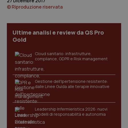
27 Dicembre 2017
© Riproduzione riservata
Ultime analisi e review da QS Pro
Gold
Cloud sanitario: infrastrutture,
compliance, GDPR e Risk management
Gestione dell'Ipertensione resistente:
CookieScriptConsent
5 mesi
CookieScript
dalle Linee Guida alle terapie innovative
settim
www.quotidianosanita.it
Leadership Infermieristica 2026: nuovi
modelli di responsabilità e autonomia