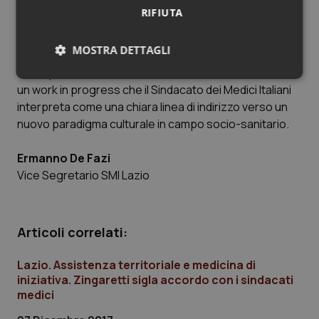
svolgerli.
RIFIUTA
L’Accordo, che non possiamo comunque ritenere
MOSTRA DETTAGLI
esaustivo (soprattutto sul tema della formazione)
e che pone evidenti limiti di sostenibilità economica, è
Necessari
Statistici
Marketing
un work in progress che il Sindacato dei Medici Italiani
interpreta come una chiara linea di indirizzo verso un
nuovo paradigma culturale in campo socio-sanitario.
Ermanno De Fazi
Vice Segretario SMI Lazio
Necessari
Statistici
Marketing
I cookie necessari contribuiscono a rendere fruibile il
sito web abilitandone funzionalità di base quali la
Articoli correlati:
navigazione sulle pagine e l'accesso alle aree
protette del sito. Il sito web non è in grado di
funzionare correttamente senza questi cookie.
Lazio. Assistenza territoriale e medicina di
Nome
Fornitore
/
Dominio
Scaden
iniziativa. Zingaretti sigla accordo con i sindacati
medici
VISITOR_PRIVACY_METADATA
5 mesi
YouTube
settim
.youtube.com