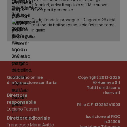
infermieri, arriva il capitolo sull'IA e nuove
tutele per il personale
Caldo, l’ondata prosegue. Il 7 agosto 26 città
restano da bollino rosso, solo Bolzano torna
in giallo
Quotidiano online
Copyright 2013-2026
d'informazione sanitaria
© Homnya Srl
_ga_KM60CM4NPH
.quotidianosanita.it
1 anno
Tutti i diritti sono
mes
riservati
Direttore
responsabile
P.I. e C.F. 13026241003
Luciano Fassari
Iscrizione al ROC
Direttore editoriale
n.34308
Francesco Maria Avitto
Iscrizione Tribunale