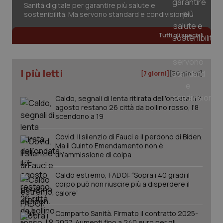
Sanità digitale per garantire più salute e
sostenibilità. Ma servono standard e condivisione
Tutti gli speciali
I più letti
[7 giorni]
[30 giorni]
Caldo, segnali di lenta ritirata dell'ondata: il 7
agosto restano 26 città da bollino rosso, l'8
scendono a 19
Covid. Il silenzio di Fauci e il perdono di Biden.
Ma il Quinto Emendamento non è
un’ammissione di colpa
Caldo estremo, FADOI: “Sopra i 40 gradi il
corpo può non riuscire più a disperdere il
PHPSESSID
Sessio
PHP.net
calore”
www.quotidianosanita.it
Comparto Sanità. Firmato il contratto 2025-
2027. Aumenti fino a 240 euro per gli