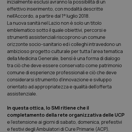
inizialmente esclusi avranno la possibilità di un
effettivo inserimento, con modalità descritte
Piemonte
HIV
nell’Accordo, a partire dal 1° luglio 2018.
La nuova sanità nel Lazio non è solo un titolo
Provincia Autonoma di Bolzano
Infezioni & Febbre
emblematico sotto il quale obiettivi, percorsi e
strumenti assistenziali riscoprono un comune
Provincia Autonoma di Trento
Ipertensione & Scompenso
orizzonte socio-sanitario ed i colleghi intravedono un
ambizioso progetto culturale per tutta l’area tematica
Puglia
Malattie rare
della Medicina Generale, bensì è una forma di dialogo
tra ciò che deve essere conservato come patrimonio
Sardegna
Malattia di Crohn & Rettocolite Ulcerosa
comune di esperienze professionali e ciò che deve
considerarsi strumento d’innovazione e sviluppo
orientato ad appropriatezza e qualità dell’offerta
Sicilia
Neuroscienze & patologie neurodegenerative
assistenziale.
Toscana
Obesità
In questa ottica, lo SMI ritiene che il
completamento della rete organizzativa delle UCP
Umbria
Oftalmologia
e l’estensione ai giorni di sabato, domenica, prefestivi
e festivi degli Ambulatori di Cure Primarie (ACP),