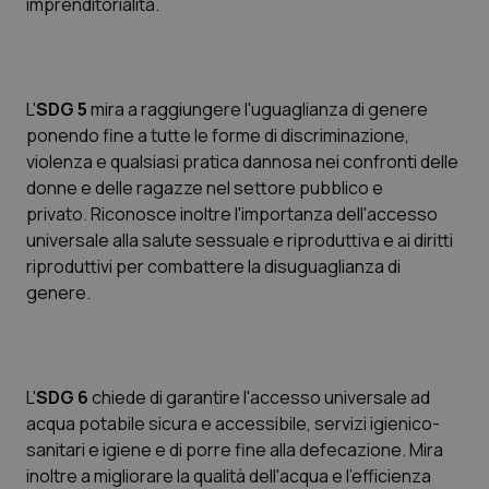
imprenditorialità.
Piemonte
HIV
Provincia Autonoma di Bolzano
Infezioni & Febbre
L'
SDG 5
mira a raggiungere l'uguaglianza di genere
ponendo fine a tutte le forme di discriminazione,
Provincia Autonoma di Trento
Ipertensione & Scompenso
violenza e qualsiasi pratica dannosa nei confronti delle
donne e delle ragazze nel settore pubblico e
Puglia
Malattie rare
privato. Riconosce inoltre l'importanza dell'accesso
universale alla salute sessuale e riproduttiva e ai diritti
Sardegna
Malattia di Crohn & Rettocolite Ulcerosa
riproduttivi per combattere la disuguaglianza di
genere.
Sicilia
Neuroscienze & patologie neurodegenerative
Toscana
Obesità
L'
SDG 6
chiede di garantire l'accesso universale ad
acqua potabile sicura e accessibile, servizi igienico-
Umbria
Oftalmologia
sanitari e igiene e di porre fine alla defecazione. Mira
inoltre a migliorare la qualità dell'acqua e l'efficienza