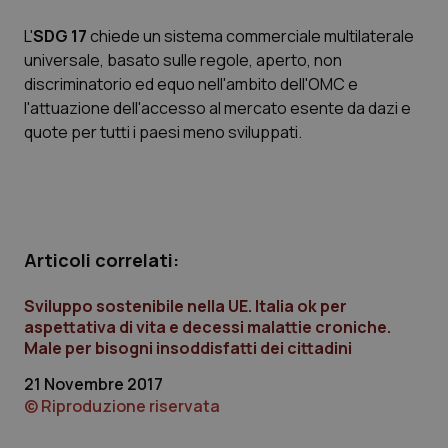
L'
SDG 17
chiede un sistema commerciale multilaterale
universale, basato sulle regole, aperto, non
tracking-sites-ironfish-
www.quotidianosanita.it
4
tracking-enable
settim
discriminatorio ed equo nell'ambito dell'OMC e
2 gior
l'attuazione dell'accesso al mercato esente da dazi e
quote per tutti i paesi meno sviluppati.
tracking-sites-ironfish-
www.quotidianosanita.it
4
session-id
settim
2 gior
Articoli correlati:
_ga
1 anno
Google LLC
mes
.quotidianosanita.it
Sviluppo sostenibile nella UE. Italia ok per
aspettativa di vita e decessi malattie croniche.
Male per bisogni insoddisfatti dei cittadini
21 Novembre 2017
© Riproduzione riservata