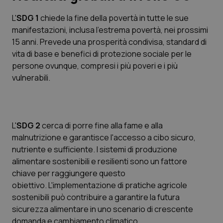
L'
SDG 1
chiede la fine della povertà in tutte le sue
Scienza e Farmaci
manifestazioni, inclusa l'estrema povertà, nei prossimi
15 anni. Prevede una prosperità condivisa, standard di
Studi e Analisi
vita di base e benefici di protezione sociale per le
persone ovunque, compresi i più poveri e i più
Lettere al direttore
vulnerabili.
Edizioni Regionali
L'
SDG 2
cerca di porre fine alla fame e alla
QS Pro
malnutrizione e garantisce l'accesso a cibo sicuro,
nutriente e sufficiente. I sistemi di produzione
Professionisti Sanitari.AI
alimentare sostenibili e resilienti sono un fattore
chiave per raggiungere questo
Abruzzo
QS Pro Gold
obiettivo. L'implementazione di pratiche agricole
sostenibili può contribuire a garantire la futura
QS Club
Newsletter
Basilicata
Artrite & artrosi
sicurezza alimentare in uno scenario di crescente
domanda e cambiamento climatico.