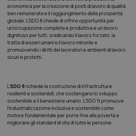
economica per la creazione di posti di lavoro di qualità
Salute orale & impianti
ben remunerata e il raggiungimento della prosperità
globale. L'SDG 8 chiede di offrire opportunità per
Sangue & coagulazione
un'occupazione completa e produttiva e un lavoro
dignitoso per tutti, sradicando il lavoro forzato, la
Tiroide
tratta di esseri umani e il lavoro minorile e
promuovendo i diritti dei lavoratori e ambienti di lavoro
Tumore al seno
sicuri e protetti.
Tumore ovarico
Tumori del Polmone & Testa Collo
L'
SDG 9
richiede la costruzione di infrastrutture
resilienti e sostenibili, che sostengano lo sviluppo
sostenibile e il benessere umano. L'SDG 9 promuove
Tumori gastrointestinali
l'industrializzazione inclusiva e sostenibile come
motore fondamentale per porre fine alla povertà e
Ulcera & Reflusso
migliorare gli standard di vita di tutte le persone.
Vaccini