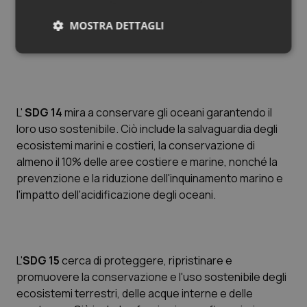
integrando la mitigazione dei cambiamenti climatici e le
MOSTRA DETTAGLI
misure di adattamento nelle strategie, nelle politiche e
nella pianificazione nazionali.
Necessari
Statistici
Marketing
L'
SDG 14
mira a conservare gli oceani garantendo il
loro uso sostenibile. Ciò include la salvaguardia degli
ecosistemi marini e costieri, la conservazione di
Necessari
Statistici
Marketing
almeno il 10% delle aree costiere e marine, nonché la
prevenzione e la riduzione dell'inquinamento marino e
I cookie necessari contribuiscono a rendere fruibile il
sito web abilitandone funzionalità di base quali la
l'impatto dell'acidificazione degli oceani.
navigazione sulle pagine e l'accesso alle aree
protette del sito. Il sito web non è in grado di
funzionare correttamente senza questi cookie.
Nome
Fornitore
/
Dominio
Scaden
L'
SDG 15
cerca di proteggere, ripristinare e
VISITOR_PRIVACY_METADATA
5 mesi
YouTube
settim
.youtube.com
promuovere la conservazione e l'uso sostenibile degli
ecosistemi terrestri, delle acque interne e delle