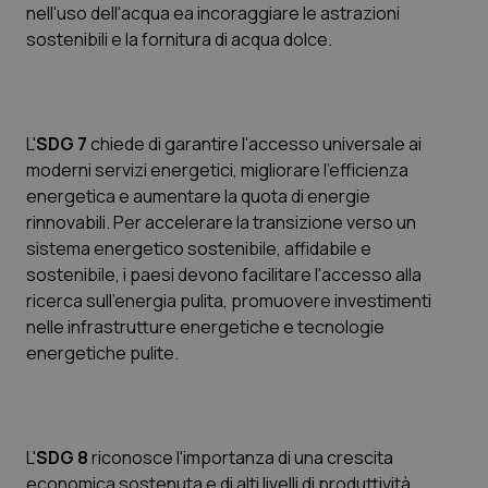
Valle D’Aosta
Oncodermatologia
nell'uso dell'acqua ea incoraggiare le astrazioni
sostenibili e la fornitura di acqua dolce.
Veneto
Oncoematologia
Oncologia & Nutrizione
L'
SDG 7
chiede di garantire l'accesso universale ai
moderni servizi energetici, migliorare l'efficienza
Psoriasi & pelle
energetica e aumentare la quota di energie
rinnovabili. Per accelerare la transizione verso un
Quotidiano Cardiologia
sistema energetico sostenibile, affidabile e
sostenibile, i paesi devono facilitare l'accesso alla
Quotidiano Chirurgia
ricerca sull'energia pulita, promuovere investimenti
nelle infrastrutture energetiche e tecnologie
Quotidiano Oncologia
energetiche pulite.
Quotidiano Pediatria
Rene & patologie urogenitali
L'
SDG 8
riconosce l'importanza di una crescita
economica sostenuta e di alti livelli di produttività