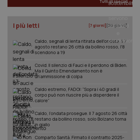
Tutti gli speciali
Fornitore
/
Nome
Scadenza
Descrizion
Dominio
Nome
Fornitore
/
Dominio
Scadenza
Des
_ga_0VMQEQKQ1N
.quotidianosanita.it
1 anno 1
Questo
mese
cookie
VISITOR_INFO1_LIVE
5 mesi 4
Que
Google LLC
I più letti
viene
settimane
imp
.youtube.com
[7 giorni]
[30 giorni]
utilizzato
You
da Google
ten
Analytics
pre
Caldo, segnali di lenta ritirata dell'ondata: il 7
per
del
agosto restano 26 città da bollino rosso, l'8
mantener
vid
lo stato
inco
scendono a 19
della
può
sessione.
det
vis
Covid. Il silenzio di Fauci e il perdono di Biden.
web
Ma il Quinto Emendamento non è
uti
un’ammissione di colpa
nuo
ver
dell
Caldo estremo, FADOI: “Sopra i 40 gradi il
You
corpo può non riuscire più a disperdere il
__Secure-YNID
.youtube.com
5 mesi 4
Que
calore”
settimane
imp
You
Caldo, l’ondata prosegue. Il 7 agosto 26 città
ten
pre
restano da bollino rosso, solo Bolzano torna
del
in giallo
vid
inco
può
Comparto Sanità. Firmato il contratto 2025-
det