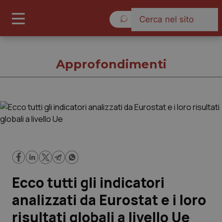
Domenica 9 Agosto 2026
Approfondimenti
Approfondimenti
Cronache
Governo e Parlamento
Ecco tutti gli indicatori
Regioni e Asl
analizzati da Eurostat e i loro
risultati globali a livello Ue
Lavoro e Professioni