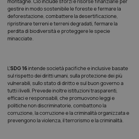
montagne. Ciò include sforzi e risorse finanziarie per
gestire in modo sostenibile le foreste e fermare la
deforestazione, combattere la desertificazione,
ripristinare terreni e terreni degradati, fermare la
perdita di biodiversità e proteggere le specie
minacciate.
L'
SDG 16
intende società pacifiche e inclusive basate
sul rispetto dei diritti umani, sulla protezione dei più
CookieScriptConsent
5 mesi
CookieScript
vulnerabili, sullo stato di diritto e sul buon governo a
settim
www.quotidianosanita.it
tutti i livelli. Prevede inoltre istituzioni trasparenti,
efficaci e responsabili, che promuovono leggi e
politiche non discriminatorie, combattono la
corruzione, la corruzione e la criminalità organizzata e
prevengono la violenza, il terrorismo e la criminalità.