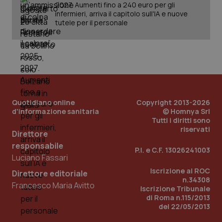
2027. Aumenti fino a 240 euro per gli
vis
web
infermieri, arriva il capitolo sull'IA e nuove
uti
tutele per il personale
nuo
ver
dell
You
YSC
Sessione
Que
Google LLC
imp
.youtube.com
You
ten
vis
vid
Quotidiano online
Copyright 2013-2026
d'informazione sanitaria
__Secure-
.youtube.com
© Homnya Srl
5 mesi 4
Que
ROLLOUT_TOKEN
settimane
imp
Tutti i diritti sono
You
riservati
ges
Direttore
del
responsabile
e d
P.I. e C.F. 13026241003
per
Luciano Fassari
del
ute
Iscrizione al ROC
Direttore editoriale
n.34308
tracking-sites-
www.quotidianosanita.it
4
Que
Francesco Maria Avitto
ironfish-tracking-
settimane
imp
Iscrizione Tribunale
named-enable
2 giorni
dal
di Roma n.115/2013
per 
del 22/05/2013
sis
sol
ute