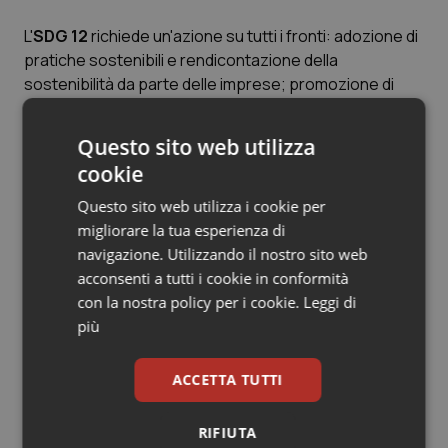
L'
SDG 12
richiede un'azione su tutti i fronti: adozione di
pratiche sostenibili e rendicontazione della
sostenibilità da parte delle imprese; promozione di
pratiche di approvvigionamento sostenibili e
razionalizzazione di inefficienti sussidi per i
Questo sito web utilizza
combustibili fossili da parte dei responsabili politici; stili
cookie
di vita consapevoli dal punto di vista ambientale dei
consumatori; sviluppo di nuove tecnologie e metodi di
Questo sito web utilizza i cookie per
produzione e consumo da parte di ricercatori,
migliorare la tua esperienza di
scienziati e altri.
navigazione. Utilizzando il nostro sito web
acconsenti a tutti i cookie in conformità
con la nostra policy per i cookie.
Leggi di
più
L'
SDG 13
cerca di attuare l'impegno della Convenzione
quadro delle Nazioni Unite sui cambiamenti climatici e di
ACCETTA TUTTI
rendere operativo il Fondo verde per il clima. Mira a
rafforzare la resilienza e la capacità adattativa dei
RIFIUTA
paesi ai pericoli legati al clima e alle calamità naturali