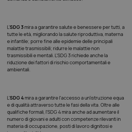
Calabria
Asma & BPCO
Campania
Car-T
L'
SDG 3
mira a garantire salute e benessere per tutti, a
tutte le età, migliorando la salute riproduttiva, materna
Emilia-Romagna
Colesterolo & coronaropatie
e infantile; porre fine alle epidemie delle principali
malattie trasmissibili; ridurre le malattie non
Friuli Venezia Giulia
Dermatite Atopica
trasmissibili e mentali. L'SDG 3 richiede anche la
riduzione dei fattori di rischio comportamentali e
Lazio
Diabete & glucometri
ambientali.
Liguria
Disturbi dell’umore
Lombardia
Dolore
L'
SDG 4
mira a garantire l'accesso a un'istruzione equa
e di qualità attraverso tutte le fasi della vita. Oltre alle
Marche
Donna & Salute
qualifiche formali, l'SDG 4 mira anche ad aumentare il
numero di giovani e adulti con competenze rilevanti in
materia di occupazione, posti di lavoro dignitosi e
Molise
Epatiti