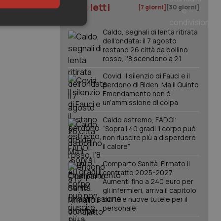
I più letti
[7 giorni]
[30 giorni]
keting
Caldo, segnali di lenta ritirata
dell'ondata: il 7 agosto
restano 26 città da bollino
rosso, l'8 scendono a 21
Covid. Il silenzio di Fauci e il
perdono di Biden. Ma il Quinto
Emendamento non è
un’ammissione di colpa
igazione sulle pagine
Caldo estremo, FADOI:
kie.
“Sopra i 40 gradi il corpo può
non riuscire più a disperdere
il calore”
er memorizzare le
utente per la loro
Comparto Sanità. Firmato il
 dati sul consenso
contratto 2025-2027.
itiche e
tendo che le loro
Aumenti fino a 240 euro per
ssioni future.
gli infermieri, arriva il capitolo
sull'IA e nuove tutele per il
l servizio Cookie-
personale
erenze di consenso
sario che il banner