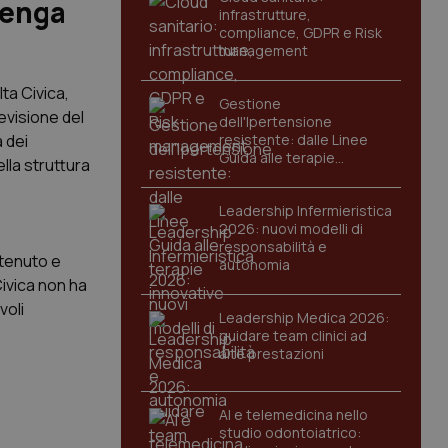
venga
infrastrutture,
compliance, GDPR e Risk
management
ta Civica,
Gestione
evisione del
dell'Ipertensione
 dei
resistente: dalle Linee
Guida alle terapie
ella struttura
innovative
Leadership Infermieristica
2026: nuovi modelli di
responsabilità e
ntenuto e
autonomia
Civica non ha
voli
Leadership Medica 2026:
guidare team clinici ad
alte prestazioni
AI e telemedicina nello
studio odontoiatrico: