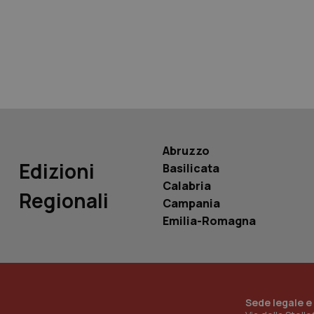
tracking-sites-ironf
tracking-enable
tracking-sites-ironf
session-id
_ga
Abruzzo
Edizioni
Basilicata
Calabria
Regionali
Campania
PHPSESSID
Emilia-Romagna
_ga_KM60CM4NPH
Sede legale e