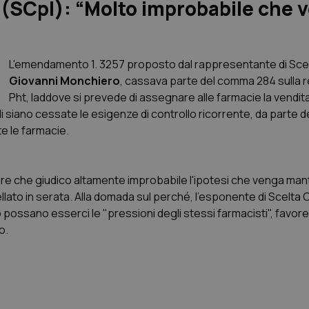
SCpI): “Molto improbabile che 
L'emendamento 1. 3257 proposto dal rappresentante di Scel
Giovanni Monchiero
, cassava parte del comma 284 sulla r
Pht, laddove si prevede di assegnare alle farmacie la vendita
li siano cessate le esigenze di controllo ricorrente, da parte d
te le farmacie.
re che giudico altamente improbabile l'ipotesi che venga ma
ellato in serata. Alla domada sul perché, l'esponente di Scelta 
possano esserci le "pressioni degli stessi farmacisti", favore
o.