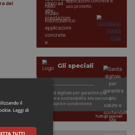
applicazioni concrete e
ra del
uso protetto
Gli speciali
Sanità digitale per garantire più
salute e sostenibilità. Ma servono
ilizzando il
standard e condivisione
cookie.
Leggi di
Tutti gli speciali
ETTA TUTTI