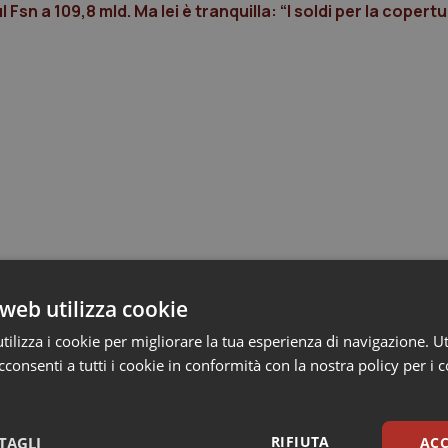
Fsn a 109,8 mld. Ma lei è tranquilla: “I soldi per la copertu
web utilizza cookie
ilizza i cookie per migliorare la tua esperienza di navigazione. Ut
consenti a tutti i cookie in conformità con la nostra policy per i 
RIFIUTA
TAGLI
ACC