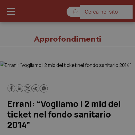
Sabato 8 Agosto 2026
Approfondimenti
Approfondimenti
Cronache
Errani: “Vogliamo i 2 mld del
Governo e Parlamento
ticket nel fondo sanitario
Regioni e Asl
2014”
Lavoro e Professioni