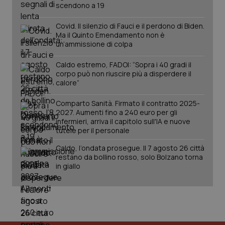
scendono a 19
Salute orale & impianti
Covid. Il silenzio di Fauci e il perdono di Biden.
Ma il Quinto Emendamento non è
Sangue & coagulazione
un’ammissione di colpa
Tiroide
Caldo estremo, FADOI: “Sopra i 40 gradi il
corpo può non riuscire più a disperdere il
calore”
Tumore al seno
CookieScriptConsent
5 mesi
CookieScript
settim
www.quotidianosanita.it
Comparto Sanità. Firmato il contratto 2025-
2027. Aumenti fino a 240 euro per gli
Tumore ovarico
infermieri, arriva il capitolo sull'IA e nuove
tutele per il personale
Tumori del Polmone & Testa Collo
Caldo, l’ondata prosegue. Il 7 agosto 26 città
restano da bollino rosso, solo Bolzano torna
in giallo
Tumori gastrointestinali
Ulcera & Reflusso
tracking-sites-ironfish-
www.quotidianosanita.it
4
Vaccini
tracking-enable
settim