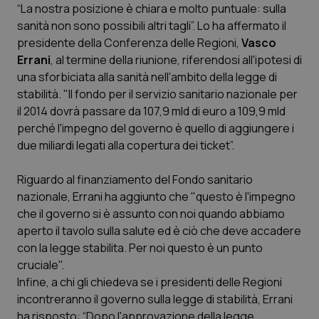
“La nostra posizione è chiara e molto puntuale: sulla
sanità non sono possibili altri tagli”. Lo ha affermato il
Scienza e Farmaci
presidente della Conferenza delle Regioni,
Vasco
Errani
, al termine della riunione, riferendosi all'ipotesi di
Studi e Analisi
una sforbiciata alla sanità nell'ambito della legge di
stabilità. "Il fondo per il servizio sanitario nazionale per
Lettere al direttore
il 2014 dovrà passare da 107,9 mld di euro a 109,9 mld
perché l'impegno del governo è quello di aggiungere i
Edizioni Regionali
due miliardi legati alla copertura dei ticket”.
Riguardo al finanziamento del Fondo sanitario
QS Pro
nazionale, Errani ha aggiunto che "questo è l'impegno
che il governo si è assunto con noi quando abbiamo
Professionisti Sanitari.AI
aperto il tavolo sulla salute ed è ciò che deve accadere
con la legge stabilita. Per noi questo è un punto
Abruzzo
QS Pro Gold
cruciale".
Infine, a chi gli chiedeva se i presidenti delle Regioni
QS Club
Newsletter
Basilicata
Artrite & artrosi
incontreranno il governo sulla legge di stabilità, Errani
ha risposto: “Dopo l'approvazione della legge