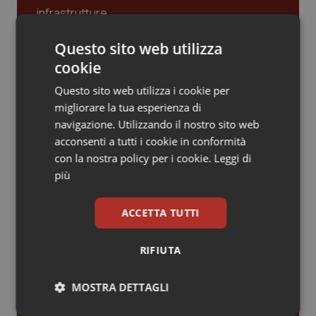
Piemonte
HIV
Gestione dell'Ipertensione resistente:
Questo sito web utilizza
dalle Linee Guida alle terapie innovative
Provincia Autonoma di Bolzano
Infezioni & Febbre
cookie
Questo sito web utilizza i cookie per
Provincia Autonoma di Trento
Ipertensione & Scompenso
migliorare la tua esperienza di
Leadership Infermieristica 2026: nuovi
navigazione. Utilizzando il nostro sito web
modelli di responsabilità e autonomia
Puglia
Malattie rare
acconsenti a tutti i cookie in conformità
con la nostra policy per i cookie.
Leggi di
Sardegna
Malattia di Crohn & Rettocolite Ulcerosa
più
Leadership Medica 2026: guidare team
clinici ad alte prestazioni
Sicilia
Neuroscienze & patologie neurodegenerative
ACCETTA TUTTI
Toscana
Obesità
AI e telemedicina nello studio
RIFIUTA
odontoiatrico: applicazioni concrete e
uso protetto
Umbria
Oftalmologia
MOSTRA DETTAGLI