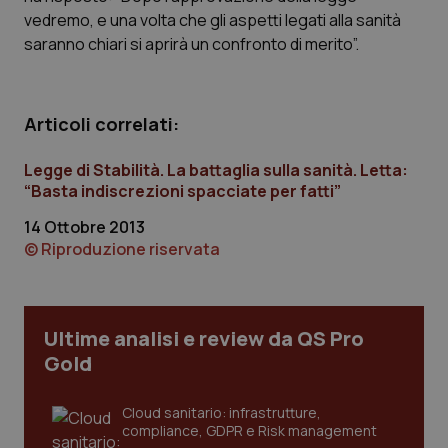
Calabria
Asma & BPCO
vedremo, e una volta che gli aspetti legati alla sanità
saranno chiari si aprirà un confronto di merito”.
Campania
Car-T
Emilia-Romagna
Colesterolo & coronaropatie
Articoli correlati:
Legge di Stabilità. La battaglia sulla sanità. Letta:
Friuli Venezia Giulia
Dermatite Atopica
“Basta indiscrezioni spacciate per fatti”
Lazio
Diabete & glucometri
14 Ottobre 2013
© Riproduzione riservata
Liguria
Disturbi dell’umore
Lombardia
Dolore
Ultime analisi e review da QS Pro
Gold
Marche
Donna & Salute
Cloud sanitario: infrastrutture,
Molise
Epatiti
compliance, GDPR e Risk management