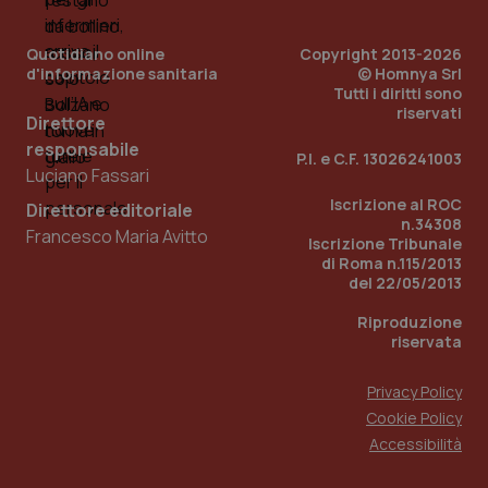
2 gior
Quotidiano online
Copyright 2013-2026
d'informazione sanitaria
© Homnya Srl
Tutti i diritti sono
tracking-sites-ironfish-
www.quotidianosanita.it
4
riservati
session-id
settim
Direttore
2 gior
responsabile
P.I. e C.F. 13026241003
Luciano Fassari
Iscrizione al ROC
Direttore editoriale
n.34308
_ga
1 anno
Google LLC
Francesco Maria Avitto
Iscrizione Tribunale
mes
.quotidianosanita.it
di Roma n.115/2013
del 22/05/2013
Riproduzione
riservata
Privacy Policy
Cookie Policy
Accessibilità