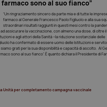
 farmaco sono al suo fianco”
“Un ringraziamento sincero da parte mia e di tutte le impres
farmaco al Generale Francesco Paolo Figliuolo e alla sua squ
straordinari risultati raggiunti in questi mesi contro la pand
 ad assicurare la vaccinazione, con almeno una dose, di oltre i
ituzioni e agli attori della Sanità –la riduzione sostanziale delle
uolo ha confermato di essere uomo delle Istituzioni e servito
iamo grati per la sua disponibilità e capacità di ascolto. Al G
aco sono al suo fianco”. È quanto dichiara il Presidente di Fa
uova Unità per completamento campagna vaccinale