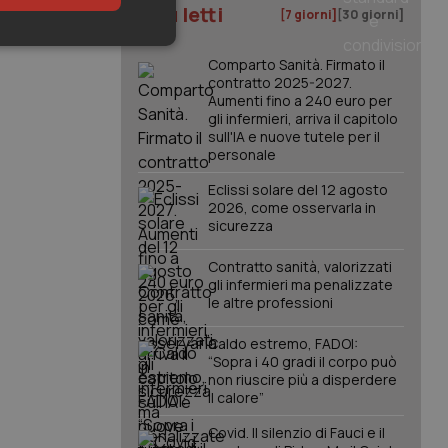
I più letti
[7 giorni]
[30 giorni]
keting
Comparto Sanità. Firmato il
contratto 2025-2027.
Aumenti fino a 240 euro per
gli infermieri, arriva il capitolo
sull'IA e nuove tutele per il
personale
Eclissi solare del 12 agosto
2026, come osservarla in
sicurezza
igazione sulle pagine
kie.
Contratto sanità, valorizzati
gli infermieri ma penalizzate
le altre professioni
er memorizzare le
utente per la loro
 dati sul consenso
Caldo estremo, FADOI:
itiche e
tendo che le loro
“Sopra i 40 gradi il corpo può
ssioni future.
non riuscire più a disperdere
il calore”
l servizio Cookie-
erenze di consenso
sario che il banner
Covid. Il silenzio di Fauci e il
funzioni