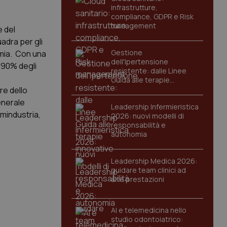
infrastrutture,
compliance, GDPR e Risk
management
e del
adra per gli
Gestione
emia. Con una
dell'Ipertensione
l 90% degli
resistente: dalle Linee
Guida alle terapie
innovative
re dello
enerale
Leadership Infermieristica
rmindustria,
2026: nuovi modelli di
responsabilità e
autonomia
Leadership Medica 2026:
guidare team clinici ad
alte prestazioni
AI e telemedicina nello
studio odontoiatrico: