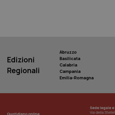
tracking-sites-ironf
tracking-enable
tracking-sites-ironf
session-id
_ga
Abruzzo
Edizioni
Basilicata
Calabria
Regionali
Campania
PHPSESSID
Emilia-Romagna
Sede legale e
_ga_KM60CM4NPH
Via della Stell
Quotidiano online