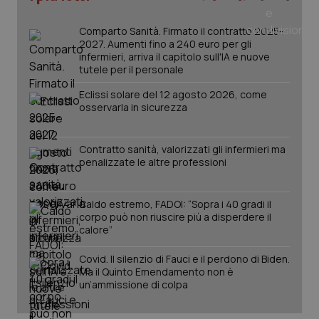
Salute orale & impianti
Comparto Sanità. Firmato il contratto 2025-
2027. Aumenti fino a 240 euro per gli
Sangue & coagulazione
infermieri, arriva il capitolo sull'IA e nuove
tutele per il personale
Tiroide
Eclissi solare del 12 agosto 2026, come
osservarla in sicurezza
Tumore al seno
Contratto sanità, valorizzati gli infermieri ma
CookieScriptConsent
5 mesi
CookieScript
penalizzate le altre professioni
settim
Tumore ovarico
www.quotidianosanita.it
Tumori del Polmone & Testa Collo
Caldo estremo, FADOI: “Sopra i 40 gradi il
corpo può non riuscire più a disperdere il
calore”
Tumori gastrointestinali
Covid. Il silenzio di Fauci e il perdono di Biden.
Ma il Quinto Emendamento non è
Ulcera & Reflusso
un’ammissione di colpa
Vaccini