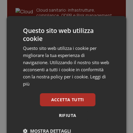
Piemonte
HIV
Cloud sanitario: infrastrutture,
compliance, GDPR e Risk management
Provincia Autonoma di Bolzano
Infezioni & Febbre
Questo sito web utilizza
cookie
Gestione dell'Ipertensione resistente:
Provincia Autonoma di Trento
Ipertensione & Scompenso
dalle Linee Guida alle terapie innovative
Questo sito web utilizza i cookie per
migliorare la tua esperienza di
Puglia
Malattie rare
navigazione. Utilizzando il nostro sito web
Leadership Infermieristica 2026: nuovi
acconsenti a tutti i cookie in conformità
Sardegna
Malattia di Crohn & Rettocolite Ulcerosa
modelli di responsabilità e autonomia
con la nostra policy per i cookie.
Leggi di
più
Sicilia
Neuroscienze & patologie neurodegenerative
Leadership Medica 2026: guidare team
ACCETTA TUTTI
clinici ad alte prestazioni
Toscana
Obesità
RIFIUTA
Umbria
Oftalmologia
AI e telemedicina nello studio
odontoiatrico: applicazioni concrete e
MOSTRA DETTAGLI