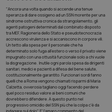
"Ancora una volta quando si accende una tenue
Scienza e Farmaci
speranza di dare ossigeno ad un SSN morente per una
sindrome ostruttiva cronica da strangolamento, gli
Studi e Analisi
agenti patogeni determinati dal combinato disposto
tra MEF, Ragioneria dello Stato e pseudotecnocrazia
Lettere al direttore
accrescono virulenza e si accaniscono in corpore vili.
Un tetto alla spesa per il personale che ha
Edizioni Regionali
determinato solo fuga all'estero o verso il privato viene
impugnato con una ottusità funzionale solo a chi vuole
la disgregazione. Inutile ogni parola spesa da dirigenti
QS Pro
sanitari, medici e pazienti a difesa del bene salute,
costituzionalmente garantito. Funzionari sordi fanno
Professionisti Sanitari.AI
quelli che a Roma vengono chiamati risparmi di Maria
Calzetta, ovverosia tagliano oggi facendo perdere
Abruzzo
QS Pro Gold
quel poco residuo valore ai beni comuni che
dovrebbero difendere. A questo punto nel
QS Club
Newsletter
Basilicata
Artrite & artrosi
progressivo omicidio del SSN più che la colpa c'è da
indagare sul dolo". E' l'amaro commento del