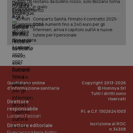
restano da bollino rosso, solo Bolzano torna
in giallo
Comparto Sanità. Firmato il contratto 2025-
2027. Aumenti fino a 240 euro per gli
tracking-sites-ironfish-
www.quotidianosanita.it
4
infermieri, arriva il capitolo sull'IA e nuove
tracking-enable
settim
tutele per il personale
2 gior
tracking-sites-ironfish-
www.quotidianosanita.it
4
session-id
settim
2 gior
Quotidiano online
Copyright 2013-2026
d'informazione sanitaria
© Homnya Srl
Tutti i diritti sono
_ga
1 anno
Google LLC
riservati
mes
.quotidianosanita.it
Direttore
responsabile
P.I. e C.F. 13026241003
Luciano Fassari
Iscrizione al ROC
Direttore editoriale
n.34308
Francesco Maria Avitto