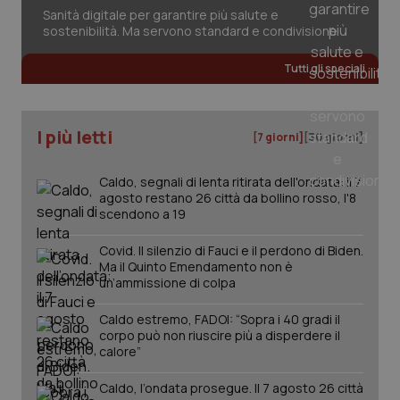
Sanità digitale per garantire più salute e
Salute orale & impianti
sostenibilità. Ma servono standard e condivisione
Sangue & coagulazione
Tutti gli speciali
Tiroide
I più letti
[7 giorni]
[30 giorni]
Tumore al seno
Caldo, segnali di lenta ritirata dell'ondata: il 7
agosto restano 26 città da bollino rosso, l'8
Tumore ovarico
scendono a 19
Tumori del Polmone & Testa Collo
Covid. Il silenzio di Fauci e il perdono di Biden.
CookieScriptConsent
5 mesi
CookieScript
Ma il Quinto Emendamento non è
settim
www.quotidianosanita.it
un’ammissione di colpa
Tumori gastrointestinali
Caldo estremo, FADOI: “Sopra i 40 gradi il
corpo può non riuscire più a disperdere il
Ulcera & Reflusso
calore”
Caldo, l’ondata prosegue. Il 7 agosto 26 città
Vaccini