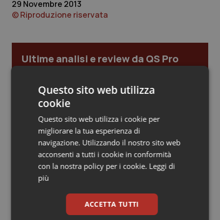
29 Novembre 2013
© Riproduzione riservata
Piemonte
HIV
Provincia Autonoma di Bolzano
Infezioni & Febbre
Ultime analisi e review da QS Pro
Provincia Autonoma di Trento
Ipertensione & Scompenso
Gold
Questo sito web utilizza
Puglia
Malattie rare
Cloud sanitario: infrastrutture,
cookie
compliance, GDPR e Risk management
Sardegna
Malattia di Crohn & Rettocolite Ulcerosa
Questo sito web utilizza i cookie per
migliorare la tua esperienza di
navigazione. Utilizzando il nostro sito web
Gestione dell'Ipertensione resistente:
Sicilia
Neuroscienze & patologie neurodegenerative
dalle Linee Guida alle terapie innovative
acconsenti a tutti i cookie in conformità
con la nostra policy per i cookie.
Leggi di
Toscana
Obesità
più
Leadership Infermieristica 2026: nuovi
Umbria
Oftalmologia
modelli di responsabilità e autonomia
ACCETTA TUTTI