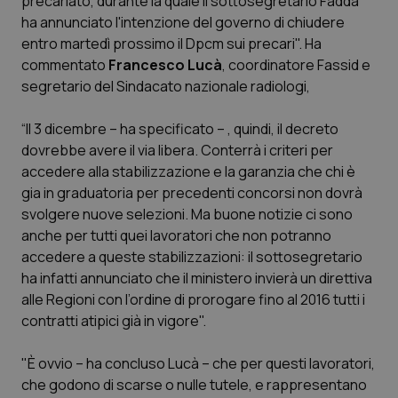
precariato, durante la quale il sottosegretario Fadda
ha annunciato l'intenzione del governo di chiudere
Scienza e Farmaci
entro martedì prossimo il Dpcm sui precari". Ha
commentato
Francesco Lucà
, coordinatore Fassid e
segretario del Sindacato nazionale radiologi,
Studi e Analisi
“Il 3 dicembre – ha specificato – , quindi, il decreto
Lettere al direttore
dovrebbe avere il via libera. Conterrà i criteri per
accedere alla stabilizzazione e la garanzia che chi è
Edizioni Regionali
gia in graduatoria per precedenti concorsi non dovrà
svolgere nuove selezioni. Ma buone notizie ci sono
QS Pro
anche per tutti quei lavoratori che non potranno
accedere a queste stabilizzazioni: il sottosegretario
Professionisti Sanitari.AI
ha infatti annunciato che il ministero invierà un direttiva
alle Regioni con l’ordine di prorogare fino al 2016 tutti i
Abruzzo
QS Pro Gold
contratti atipici già in vigore".
QS Club
Newsletter
"È ovvio – ha concluso Lucà – che per questi lavoratori,
Basilicata
Artrite & artrosi
che godono di scarse o nulle tutele, e rappresentano