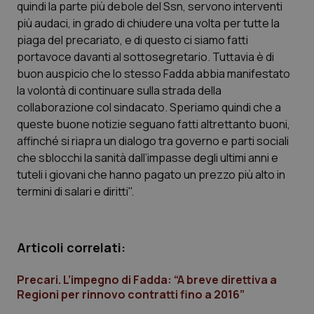
quindi la parte più debole del Ssn, servono interventi
Calabria
Asma & BPCO
più audaci, in grado di chiudere una volta per tutte la
piaga del precariato, e di questo ci siamo fatti
Campania
Car-T
portavoce davanti al sottosegretario. Tuttavia è di
buon auspicio che lo stesso Fadda abbia manifestato
Emilia-Romagna
Colesterolo & coronaropatie
la volontà di continuare sulla strada della
collaborazione col sindacato. Speriamo quindi che a
Friuli Venezia Giulia
Dermatite Atopica
queste buone notizie seguano fatti altrettanto buoni,
affinché si riapra un dialogo tra governo e parti sociali
Lazio
Diabete & glucometri
che sblocchi la sanità dall’impasse degli ultimi anni e
tuteli i giovani che hanno pagato un prezzo più alto in
termini di salari e diritti".
Liguria
Disturbi dell’umore
Lombardia
Dolore
Articoli correlati:
Marche
Donna & Salute
Precari. L’impegno di Fadda: “A breve direttiva a
Regioni per rinnovo contratti fino a 2016”
Molise
Epatiti