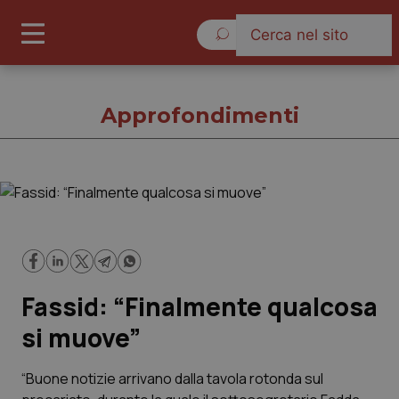
Domenica 9 Agosto 2026
Approfondimenti
Approfondimenti
Cronache
Fassid: “Finalmente qualcosa
Governo e Parlamento
si muove”
Regioni e Asl
“Buone notizie arrivano dalla tavola rotonda sul
Lavoro e Professioni