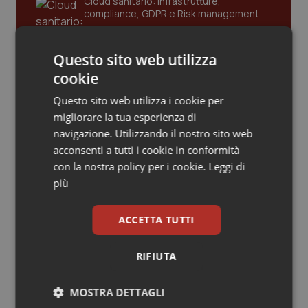
Cloud sanitario: infrastrutture,
compliance, GDPR e Risk management
Piemonte
HIV
Questo sito web utilizza
Provincia Autonoma di Bolzano
Infezioni & Febbre
Gestione dell'Ipertensione resistente:
cookie
dalle Linee Guida alle terapie innovative
Provincia Autonoma di Trento
Ipertensione & Scompenso
Questo sito web utilizza i cookie per
migliorare la tua esperienza di
Puglia
Malattie rare
navigazione. Utilizzando il nostro sito web
Leadership Infermieristica 2026: nuovi
modelli di responsabilità e autonomia
acconsenti a tutti i cookie in conformità
Sardegna
Malattia di Crohn & Rettocolite Ulcerosa
con la nostra policy per i cookie.
Leggi di
più
Sicilia
Neuroscienze & patologie neurodegenerative
Leadership Medica 2026: guidare team
clinici ad alte prestazioni
ACCETTA TUTTI
Toscana
Obesità
RIFIUTA
AI e telemedicina nello studio
Umbria
Oftalmologia
odontoiatrico: applicazioni concrete e
MOSTRA DETTAGLI
uso protetto