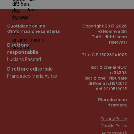
tracking-sites-ironfish-
www.quotidianosanita.it
4
tracking-enable
settim
2 gior
Quotidiano online
Copyright 2013-2026
d'informazione sanitaria
© Homnya Srl
tracking-sites-ironfish-
www.quotidianosanita.it
4
Tutti i diritti sono
session-id
settim
riservati
2 gior
Direttore
responsabile
P.I. e C.F. 13026241003
Luciano Fassari
Iscrizione al ROC
Direttore editoriale
_ga
1 anno
Google LLC
n.34308
mes
.quotidianosanita.it
Francesco Maria Avitto
Iscrizione Tribunale
di Roma n.115/2013
del 22/05/2013
Riproduzione
riservata
Privacy Policy
Cookie Policy
Accessibilità