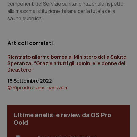
componenti del Servizio sanitario nazionale rispetto
Calabria
Asma & BPCO
alla massima istituzione italiana per la tutela della
salute pubblica”.
Campania
Car-T
Emilia-Romagna
Colesterolo & coronaropatie
Articoli correlati:
Friuli Venezia Giulia
Dermatite Atopica
Rientrato allarme bomba al Ministero della Salute.
Speranza: “Grazie a tutti gli uomini e le donne del
Lazio
Diabete & glucometri
Dicastero”
16 Settembre 2022
Liguria
Disturbi dell’umore
© Riproduzione riservata
Lombardia
Dolore
Ultime analisi e review da QS Pro
Marche
Donna & Salute
Gold
Molise
Epatiti