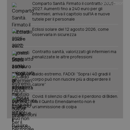
Comparto Sanità. Firmato il contratto 2025-
Salute orale & impianti
2027. Aumenti fino a 240 euro per gli
infermieri, arriva il capitolo sull'IA e nuove
tutele per il personale
Sangue & coagulazione
Eclissi solare del 12 agosto 2026, come
osservarla in sicurezza
Tiroide
Tumore al seno
Contratto sanità, valorizzati gli infermieri ma
penalizzate le altre professioni
CookieScriptConsent
5 mesi
CookieScript
settim
www.quotidianosanita.it
Tumore ovarico
Caldo estremo, FADOI: “Sopra i 40 gradi il
corpo può non riuscire più a disperdere il
Tumori del Polmone & Testa Collo
calore”
Covid. Il silenzio di Fauci e il perdono di Biden.
Tumori gastrointestinali
Ma il Quinto Emendamento non è
un’ammissione di colpa
Ulcera & Reflusso
Vaccini