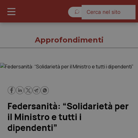
Venerdì 7 Agosto 2026
Approfondimenti
Approfondimenti
Cronache
Federsanità: “Solidarietà per
Governo e Parlamento
il Ministro e tutti i
Regioni e Asl
dipendenti”
Lavoro e Professioni