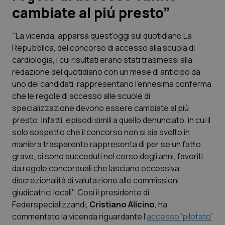
cambiate al piú presto”
Scienza e Farmaci
"La vicenda, apparsa quest'oggi sul quotidiano
La
Repubblica
, del concorso di accesso alla scuola di
Studi e Analisi
cardiologia, i cui risultati erano stati trasmessi alla
redazione del quotidiano con un mese di anticipo da
Lettere al direttore
uno dei candidati, rappresentano l'ennesima conferma
che le regole di accesso alle scuole di
Edizioni Regionali
specializzazione devono essere cambiate al piú
presto. Infatti, episodi simili a quello denunciato, in cui il
QS Pro
solo sospetto che il concorso non si sia svolto in
maniera trasparente rappresenta di per se un fatto
Professionisti Sanitari.AI
grave, si sono succeduti nel corso degli anni, favoriti
da regole concorsuali che lasciano eccessiva
Abruzzo
QS Pro Gold
discrezionalità di valutazione alle commissioni
giudicatrici locali". Così il presidente di
QS Club
Newsletter
Federspecializzandi,
Cristiano Alicino
, ha
Basilicata
Artrite & artrosi
commentato la vicenda riguardante l'
accesso 'pilotato'