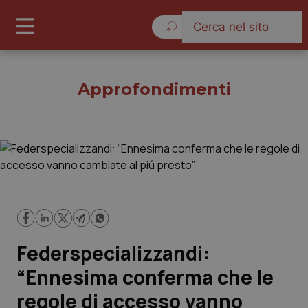
Sabato 8 Agosto 2026
Approfondimenti
Approfondimenti
Cronache
Governo e Parlamento
Federspecializzandi:
Regioni e Asl
“Ennesima conferma che le
regole di accesso vanno
Lavoro e Professioni