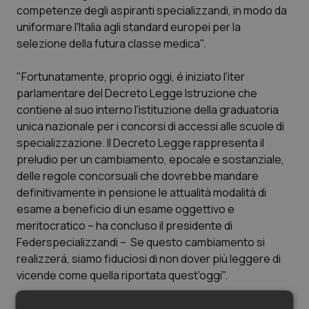
competenze degli aspiranti specializzandi, in modo da
Piemonte
HIV
uniformare l'Italia agli standard europei per la
selezione della futura classe medica".
Provincia Autonoma di Bolzano
Infezioni & Febbre
"Fortunatamente, proprio oggi, é iniziato l'iter
parlamentare del Decreto Legge Istruzione che
Provincia Autonoma di Trento
Ipertensione & Scompenso
contiene al suo interno l'istituzione della graduatoria
unica nazionale per i concorsi di accessi alle scuole di
Puglia
Malattie rare
specializzazione. Il Decreto Legge rappresenta il
preludio per un cambiamento, epocale e sostanziale,
Sardegna
Malattia di Crohn & Rettocolite Ulcerosa
delle regole concorsuali che dovrebbe mandare
definitivamente in pensione le attualità modalità di
Sicilia
Neuroscienze & patologie neurodegenerative
esame a beneficio di un esame oggettivo e
meritocratico – ha concluso il presidente di
Toscana
Obesità
Federspecializzandi – Se questo cambiamento si
realizzerá, siamo fiduciosi di non dover più leggere di
Umbria
Oftalmologia
vicende come quella riportata quest'oggi".