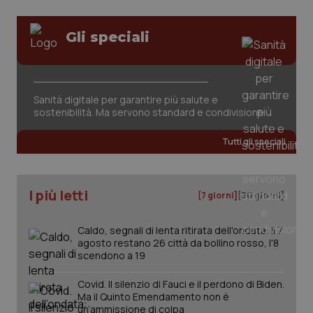
Gli speciali
CookieScriptConsent
5 mesi
CookieScript
Sanità digitale per garantire più salute e
settim
www.quotidianosanita.it
sostenibilità. Ma servono standard e condivisione
Tutti gli speciali
I più letti
[7 giorni]
[30 giorni]
Caldo, segnali di lenta ritirata dell'ondata: il 7
agosto restano 26 città da bollino rosso, l'8
scendono a 19
tracking-sites-ironfish-
www.quotidianosanita.it
4
tracking-enable
settim
Covid. Il silenzio di Fauci e il perdono di Biden.
2 gior
Ma il Quinto Emendamento non è
un’ammissione di colpa