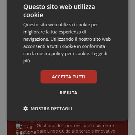
Valle D’Aosta
Oncodermatologia
Questo sito web utilizza
Articoli correlati:
cookie
Veneto
Oncoematologia
Roma. Sapienza. Al concorso di specializzazione
Questo sito web utilizza i cookie per
in Cardiologia vincitori noti un mese prima
Oncologia & Nutrizione
migliorare la tua esperienza di
navigazione. Utilizzando il nostro sito web
19 Settembre 2013
acconsenti a tutti i cookie in conformità
© Riproduzione riservata
Psoriasi & pelle
con la nostra policy per i cookie.
Leggi di
più
Quotidiano Cardiologia
Ultime analisi e review da QS Pro
ACCETTA TUTTI
Quotidiano Chirurgia
Gold
RIFIUTA
Quotidiano Oncologia
Cloud sanitario: infrastrutture,
compliance, GDPR e Risk management
MOSTRA DETTAGLI
Quotidiano Pediatria
Necessari
Statistici
Marketing
Rene & patologie urogenitali
Gestione dell'Ipertensione resistente:
dalle Linee Guida alle terapie innovative