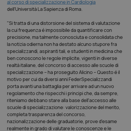
al corso di specializzazione in Cardiologia
Calabria
Asma & BPCO
dell'Università La Sapienza di Roma.
Campania
Car-T
"Si tratta di una distorsione del sistema di valutazione
la cui frequenza é impossibile da quantificare con
Emilia-Romagna
Colesterolo & coronaropatie
precisione, ma talmente conosciuta e consolidata che
la notizia odierna non ha destato alcuno stupore fra
Friuli Venezia Giulia
Dermatite Atopica
specializzandi, aspiranti tali, e studenti in medicina che
ben conoscono le regole implicite, vigenti in diverse
Lazio
Diabete & glucometri
realtà italiane, del concorso di accesso alle scuole di
specializzazione – ha proseguito Alicino – Questo é il
motivo per cui da diversi anni FederSpecializzandi
Liguria
Disturbi dell’umore
porta avanti una battaglia per arrivare ad un nuovo
regolamento che rispecchi i principi che, da sempre,
Lombardia
Dolore
riteniamo debbano stare alla base dell'accesso alle
scuole di specializzazione: valorizzazione del merito,
Marche
Donna & Salute
completa trasparenza del concorso,
nazionalizzazione delle graduatorie, prove d'esame
Molise
Epatiti
realmente in grado di valutare le conoscenze e le