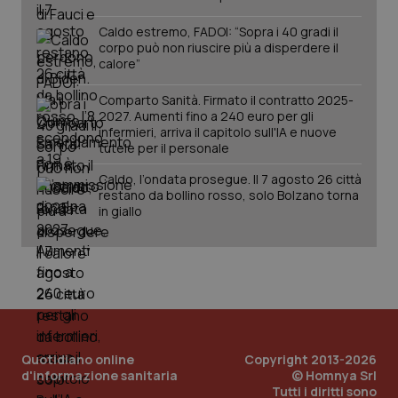
Caldo estremo, FADOI: “Sopra i 40 gradi il
tracking-sites-ironfish-
www.quotidianosanita.it
4
corpo può non riuscire più a disperdere il
session-id
settim
calore”
2 gior
Comparto Sanità. Firmato il contratto 2025-
2027. Aumenti fino a 240 euro per gli
infermieri, arriva il capitolo sull'IA e nuove
_ga
1 anno
Google LLC
tutele per il personale
mes
.quotidianosanita.it
Caldo, l’ondata prosegue. Il 7 agosto 26 città
restano da bollino rosso, solo Bolzano torna
in giallo
Quotidiano online
Copyright 2013-2026
d'informazione sanitaria
© Homnya Srl
Tutti i diritti sono