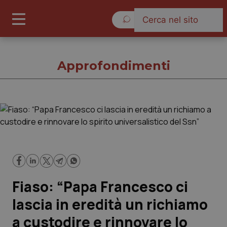
Venerdì 7 Agosto 2026
Approfondimenti
Approfondimenti
Cronache
Governo e Parlamento
Fiaso: “Papa Francesco ci
Regioni e Asl
lascia in eredità un richiamo
a custodire e rinnovare lo
Lavoro e Professioni