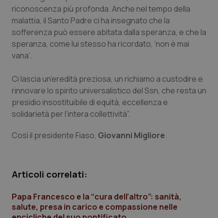
Calabria
Asma & BPCO
riconoscenza più profonda. Anche nel tempo della
malattia, il Santo Padre ci ha insegnato che la
sofferenza può essere abitata dalla speranza, e che la
Campania
Car-T
speranza, come lui stesso ha ricordato, ‘non è mai
vana’.
Emilia-Romagna
Colesterolo & coronaropatie
Ci lascia un’eredità preziosa, un richiamo a custodire e
Friuli Venezia Giulia
Dermatite Atopica
rinnovare lo spirito universalistico del Ssn, che resta un
presidio insostituibile di equità, eccellenza e
Lazio
Diabete & glucometri
solidarietà per l’intera collettività”.
Liguria
Disturbi dell’umore
Così il presidente Fiaso,
Giovanni Migliore
.
Lombardia
Dolore
Articoli correlati:
Marche
Donna & Salute
Papa Francesco e la “cura dell’altro”: sanità,
salute, presa in carico e compassione nelle
Molise
Epatiti
encicliche del suo pontificato