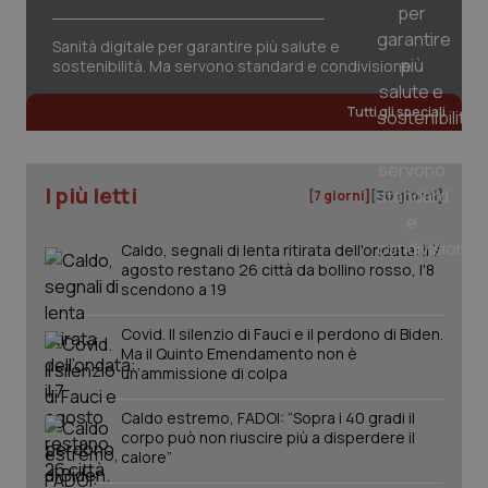
Salute orale & impianti
Sanità digitale per garantire più salute e
sostenibilità. Ma servono standard e condivisione
Sangue & coagulazione
Tutti gli speciali
Tiroide
I più letti
Tumore al seno
[7 giorni]
[30 giorni]
Tumore ovarico
Caldo, segnali di lenta ritirata dell'ondata: il 7
agosto restano 26 città da bollino rosso, l'8
scendono a 19
Tumori del Polmone & Testa Collo
CookieScriptConsent
Covid. Il silenzio di Fauci e il perdono di Biden.
5 mesi
CookieScript
settim
www.quotidianosanita.it
Ma il Quinto Emendamento non è
Tumori gastrointestinali
un’ammissione di colpa
Caldo estremo, FADOI: “Sopra i 40 gradi il
Ulcera & Reflusso
corpo può non riuscire più a disperdere il
calore”
Vaccini