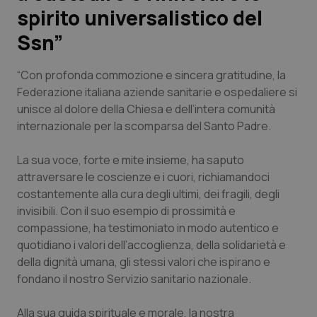
spirito universalistico del
Scienza e Farmaci
Ssn”
Studi e Analisi
“Con profonda commozione e sincera gratitudine, la
Federazione italiana aziende sanitarie e ospedaliere si
Lettere al direttore
unisce al dolore della Chiesa e dell’intera comunità
internazionale per la scomparsa del Santo Padre.
Edizioni Regionali
La sua voce, forte e mite insieme, ha saputo
attraversare le coscienze e i cuori, richiamandoci
QS Pro
costantemente alla cura degli ultimi, dei fragili, degli
invisibili. Con il suo esempio di prossimità e
Professionisti Sanitari.AI
compassione, ha testimoniato in modo autentico e
quotidiano i valori dell’accoglienza, della solidarietà e
Abruzzo
QS Pro Gold
della dignità umana, gli stessi valori che ispirano e
fondano il nostro Servizio sanitario nazionale.
QS Club
Newsletter
Basilicata
Artrite & artrosi
Alla sua guida spirituale e morale, la nostra