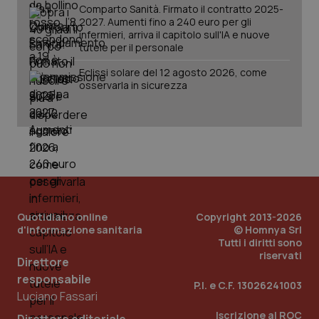
Comparto Sanità. Firmato il contratto 2025-
2027. Aumenti fino a 240 euro per gli
infermieri, arriva il capitolo sull'IA e nuove
tutele per il personale
Eclissi solare del 12 agosto 2026, come
tracking-sites-ironfish-
www.quotidianosanita.it
4
osservarla in sicurezza
tracking-enable
settim
2 gior
tracking-sites-ironfish-
www.quotidianosanita.it
4
session-id
settim
2 gior
Quotidiano online
Copyright 2013-2026
d'informazione sanitaria
© Homnya Srl
_ga
1 anno
Google LLC
Tutti i diritti sono
mes
.quotidianosanita.it
riservati
Direttore
responsabile
P.I. e C.F. 13026241003
Luciano Fassari
Iscrizione al ROC