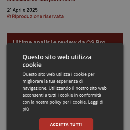
21 Aprile 2025
Piemonte
HIV
© Riproduzione riservata
Provincia Autonoma di Bolzano
Infezioni & Febbre
Provincia Autonoma di Trento
Ipertensione & Scompenso
Ultime analisi e review da QS Pro
Gold
Puglia
Malattie rare
Questo sito web utilizza
cookie
Cloud sanitario: infrastrutture,
compliance, GDPR e Risk management
Sardegna
Malattia di Crohn & Rettocolite Ulcerosa
Questo sito web utilizza i cookie per
migliorare la tua esperienza di
Sicilia
Neuroscienze & patologie neurodegenerative
navigazione. Utilizzando il nostro sito web
Gestione dell'Ipertensione resistente:
acconsenti a tutti i cookie in conformità
dalle Linee Guida alle terapie innovative
Toscana
Obesità
con la nostra policy per i cookie.
Leggi di
più
Umbria
Oftalmologia
Leadership Infermieristica 2026: nuovi
ACCETTA TUTTI
modelli di responsabilità e autonomia