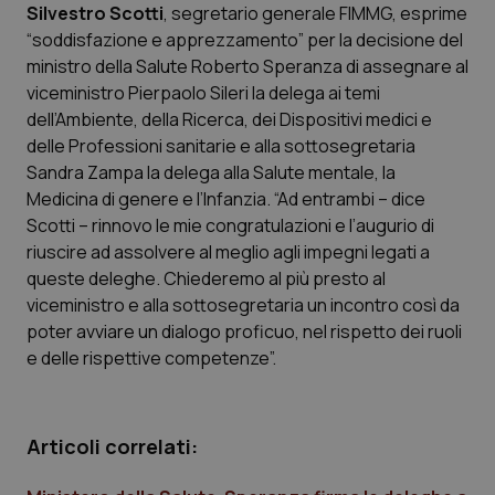
Silvestro Scotti
, segretario generale FIMMG, esprime
“soddisfazione e apprezzamento” per la decisione del
Scienza e Farmaci
ministro della Salute Roberto Speranza di assegnare al
viceministro Pierpaolo Sileri la delega ai temi
Studi e Analisi
dell’Ambiente, della Ricerca, dei Dispositivi medici e
delle Professioni sanitarie e alla sottosegretaria
Lettere al direttore
Sandra Zampa la delega alla Salute mentale, la
Medicina di genere e l’Infanzia. “Ad entrambi – dice
Edizioni Regionali
Scotti – rinnovo le mie congratulazioni e l’augurio di
riuscire ad assolvere al meglio agli impegni legati a
queste deleghe. Chiederemo al più presto al
QS Pro
viceministro e alla sottosegretaria un incontro così da
poter avviare un dialogo proficuo, nel rispetto dei ruoli
Professionisti Sanitari.AI
e delle rispettive competenze”.
Abruzzo
QS Pro Gold
Articoli correlati:
QS Club
Newsletter
Basilicata
Artrite & artrosi