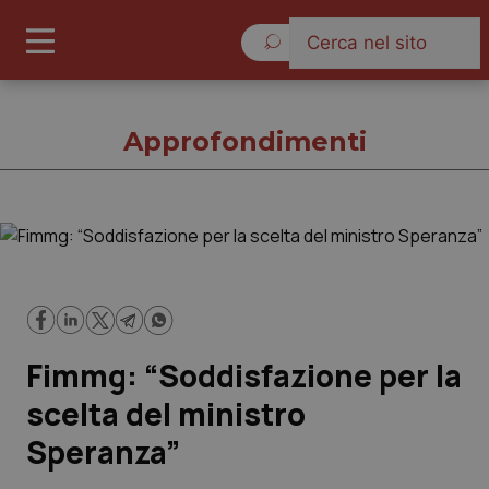
Giovedì 6 Agosto 2026
Approfondimenti
Approfondimenti
Cronache
Fimmg: “Soddisfazione per la
Governo e Parlamento
scelta del ministro
Regioni e Asl
Speranza”
Lavoro e Professioni