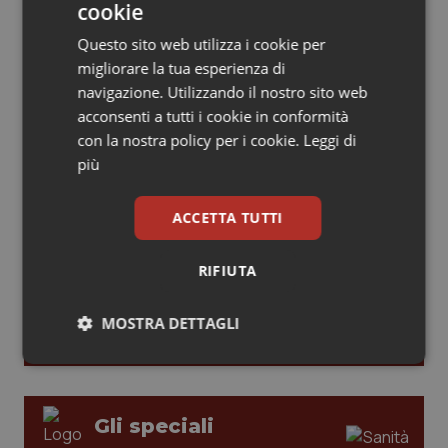
cookie
modelli di responsabilità e autonomia
Piemonte
HIV
Questo sito web utilizza i cookie per
migliorare la tua esperienza di
Provincia Autonoma di Bolzano
Infezioni & Febbre
Leadership Medica 2026: guidare team
navigazione. Utilizzando il nostro sito web
clinici ad alte prestazioni
acconsenti a tutti i cookie in conformità
Provincia Autonoma di Trento
Ipertensione & Scompenso
con la nostra policy per i cookie.
Leggi di
più
AI e telemedicina nello studio
Puglia
Malattie rare
odontoiatrico: applicazioni concrete e
ACCETTA TUTTI
uso protetto
Sardegna
Malattia di Crohn & Rettocolite Ulcerosa
RIFIUTA
Sicilia
Neuroscienze & patologie neurodegenerative
MOSTRA DETTAGLI
Toscana
Obesità
Necessari
Statistici
Marketing
Umbria
Oftalmologia
Gli speciali