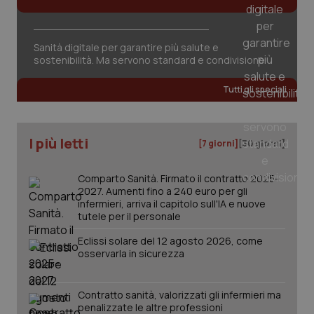
Valle D’Aosta
Oncodermatologia
Veneto
Oncoematologia
Necessari
Statistici
Marketing
Sanità digitale per garantire più salute e
sostenibilità. Ma servono standard e condivisione
I cookie necessari contribuiscono a rendere fruibile il
Oncologia & Nutrizione
sito web abilitandone funzionalità di base quali la
Tutti gli speciali
navigazione sulle pagine e l'accesso alle aree
protette del sito. Il sito web non è in grado di
Psoriasi & pelle
funzionare correttamente senza questi cookie.
Nome
Fornitore
/
Dominio
Scaden
I più letti
[7 giorni]
[30 giorni]
Quotidiano Cardiologia
VISITOR_PRIVACY_METADATA
5 mesi
YouTube
settim
.youtube.com
Comparto Sanità. Firmato il contratto 2025-
Quotidiano Chirurgia
2027. Aumenti fino a 240 euro per gli
infermieri, arriva il capitolo sull'IA e nuove
tutele per il personale
Quotidiano Oncologia
Eclissi solare del 12 agosto 2026, come
osservarla in sicurezza
Quotidiano Pediatria
Rene & patologie urogenitali
Contratto sanità, valorizzati gli infermieri ma
penalizzate le altre professioni