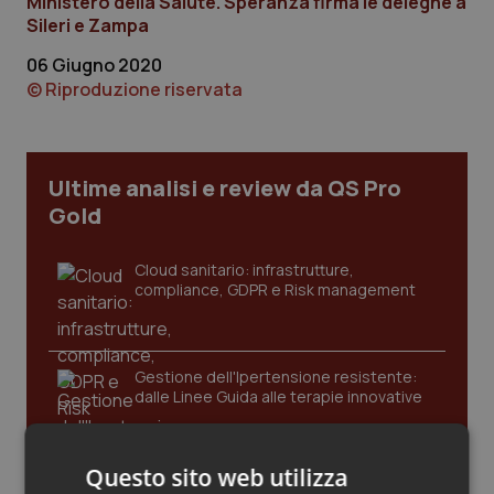
Ministero della Salute. Speranza firma le deleghe a
Calabria
Asma & BPCO
Sileri e Zampa
06 Giugno 2020
Campania
Car-T
© Riproduzione riservata
Emilia-Romagna
Colesterolo & coronaropatie
Ultime analisi e review da QS Pro
Friuli Venezia Giulia
Dermatite Atopica
Gold
Lazio
Diabete & glucometri
Cloud sanitario: infrastrutture,
compliance, GDPR e Risk management
Liguria
Disturbi dell’umore
Lombardia
Dolore
Gestione dell'Ipertensione resistente:
dalle Linee Guida alle terapie innovative
Marche
Donna & Salute
Questo sito web utilizza
Molise
Epatiti
Leadership Infermieristica 2026: nuovi