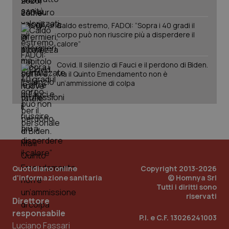
Salute orale & impianti
Caldo estremo, FADOI: “Sopra i 40 gradi il
corpo può non riuscire più a disperdere il
Sangue & coagulazione
calore”
CookieScriptConsent
5 mesi
CookieScript
settim
www.quotidianosanita.it
Tiroide
Covid. Il silenzio di Fauci e il perdono di Biden.
Ma il Quinto Emendamento non è
un’ammissione di colpa
Tumore al seno
Tumore ovarico
Tumori del Polmone & Testa Collo
Quotidiano online
Copyright 2013-2026
Tumori gastrointestinali
d'informazione sanitaria
© Homnya Srl
tracking-sites-ironfish-
www.quotidianosanita.it
4
tracking-enable
settim
Tutti i diritti sono
2 gior
riservati
Ulcera & Reflusso
Direttore
responsabile
P.I. e C.F. 13026241003
Vaccini
Luciano Fassari