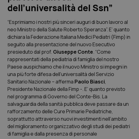
dell’universalità del Ssn”
Scienza e Farmaci
“Esprimiamo i nostri più sinceri auguri di buon lavoro al
neo Ministro della Salute Roberto Speranza”. E’ quanto
Studi e Analisi
dichiara la Federazione Italiana Medici Pediatri (Fimp) in
seguito alla presentazione del nuovo Esecutivo
Lettere al direttore
presieduto dal prof.
Giuseppe Conte
. “Come
rappresentati della pediatria di famiglia del nostro
Edizioni Regionali
Paese auspichiamo che il nuovo Ministro si impegni in
una più forte difesa dell’universalità del Servizio
QS Pro
Sanitario Nazionale – afferma
Paolo Biasci
,
Presidente Nazionale della Fimp -. E’ quanto previsto
Professionisti Sanitari.AI
nel programma di Governo del Conte-Bis. La
salvaguardia della sanità pubblica deve passare da un
Abruzzo
QS Pro Gold
rafforzamento delle Cure Primarie Pediatriche,
soprattutto attraverso nuovi investimenti nell’ambito
QS Club
Newsletter
del miglioramento organizzativo degli studi dei pediatri
Basilicata
Artrite & artrosi
di famiglia e dalla presenza di personale