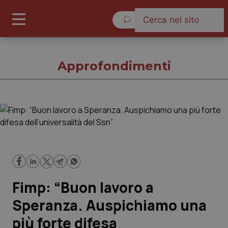
Giovedì 6 Agosto 2026
Approfondimenti
Approfondimenti
Cronache
Governo e Parlamento
Fimp: “Buon lavoro a
Regioni e Asl
Speranza. Auspichiamo una
più forte difesa
Lavoro e Professioni