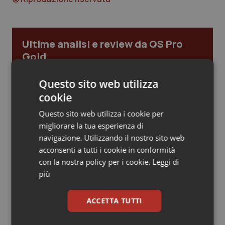
Piemonte
HIV
Ultime analisi e review da QS Pro
Provincia Autonoma di Bolzano
Infezioni & Febbre
Gold
Provincia Autonoma di Trento
Ipertensione & Scompenso
Cloud sanitario: infrastrutture,
Questo sito web utilizza
compliance, GDPR e Risk management
Puglia
Malattie rare
cookie
Questo sito web utilizza i cookie per
Sardegna
Malattia di Crohn & Rettocolite Ulcerosa
migliorare la tua esperienza di
Gestione dell'Ipertensione resistente:
navigazione. Utilizzando il nostro sito web
dalle Linee Guida alle terapie innovative
Sicilia
Neuroscienze & patologie neurodegenerative
acconsenti a tutti i cookie in conformità
con la nostra policy per i cookie.
Leggi di
Toscana
Obesità
più
Leadership Infermieristica 2026: nuovi
modelli di responsabilità e autonomia
Umbria
Oftalmologia
ACCETTA TUTTI