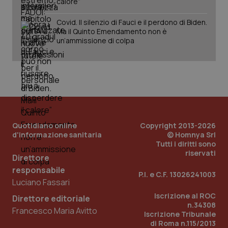
calore”
Covid. Il silenzio di Fauci e il perdono di Biden.
Ma il Quinto Emendamento non è
un’ammissione di colpa
tracking-sites-ironfish-
www.quotidianosanita.it
4
tracking-enable
settim
2 gior
tracking-sites-ironfish-
www.quotidianosanita.it
4
session-id
settim
2 gior
Quotidiano online
Copyright 2013-2026
d'informazione sanitaria
© Homnya Srl
Tutti i diritti sono
riservati
Direttore
_ga
1 anno
Google LLC
mes
.quotidianosanita.it
responsabile
P.I. e C.F. 13026241003
Luciano Fassari
Iscrizione al ROC
Direttore editoriale
n.34308
Francesco Maria Avitto
Iscrizione Tribunale
di Roma n.115/2013