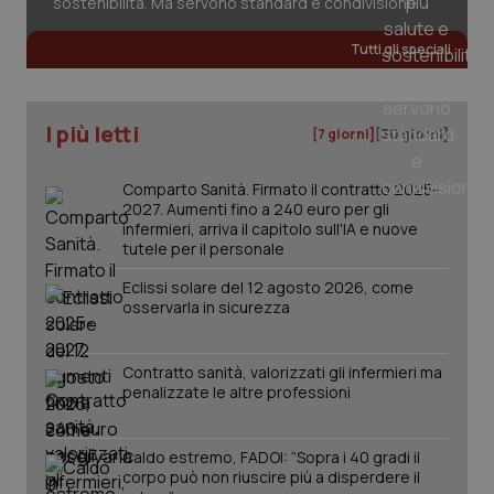
sostenibilità. Ma servono standard e condivisione
Salute orale & impianti
Tutti gli speciali
Sangue & coagulazione
I più letti
[7 giorni]
[30 giorni]
Tiroide
Comparto Sanità. Firmato il contratto 2025-
Tumore al seno
2027. Aumenti fino a 240 euro per gli
infermieri, arriva il capitolo sull'IA e nuove
tutele per il personale
Tumore ovarico
Eclissi solare del 12 agosto 2026, come
CookieScriptConsent
5 mesi
osservarla in sicurezza
CookieScript
Tumori del Polmone & Testa Collo
settim
www.quotidianosanita.it
Tumori gastrointestinali
Contratto sanità, valorizzati gli infermieri ma
penalizzate le altre professioni
Ulcera & Reflusso
Caldo estremo, FADOI: “Sopra i 40 gradi il
corpo può non riuscire più a disperdere il
Vaccini