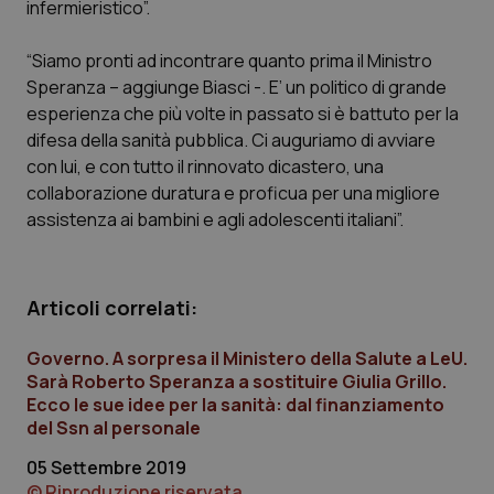
infermieristico”.
Calabria
Asma & BPCO
“Siamo pronti ad incontrare quanto prima il Ministro
Campania
Car-T
Speranza – aggiunge Biasci -. E’ un politico di grande
esperienza che più volte in passato si è battuto per la
Emilia-Romagna
Colesterolo & coronaropatie
difesa della sanità pubblica. Ci auguriamo di avviare
con lui, e con tutto il rinnovato dicastero, una
Friuli Venezia Giulia
Dermatite Atopica
collaborazione duratura e proficua per una migliore
assistenza ai bambini e agli adolescenti italiani”.
Lazio
Diabete & glucometri
Liguria
Disturbi dell’umore
Articoli correlati:
Governo. A sorpresa il Ministero della Salute a LeU.
Lombardia
Dolore
Sarà Roberto Speranza a sostituire Giulia Grillo.
Ecco le sue idee per la sanità: dal finanziamento
Marche
Donna & Salute
del Ssn al personale
05 Settembre 2019
Molise
Epatiti
© Riproduzione riservata