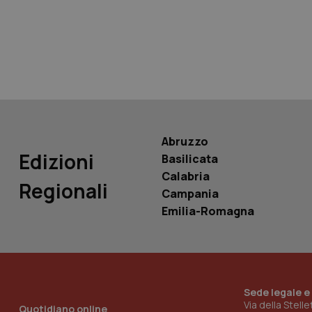
tracking-sites-ironf
tracking-enable
tracking-sites-ironf
session-id
_ga
Abruzzo
Edizioni
Basilicata
Calabria
Regionali
Campania
PHPSESSID
Emilia-Romagna
Sede legale e
_ga_KM60CM4NPH
Via della Stell
Quotidiano online