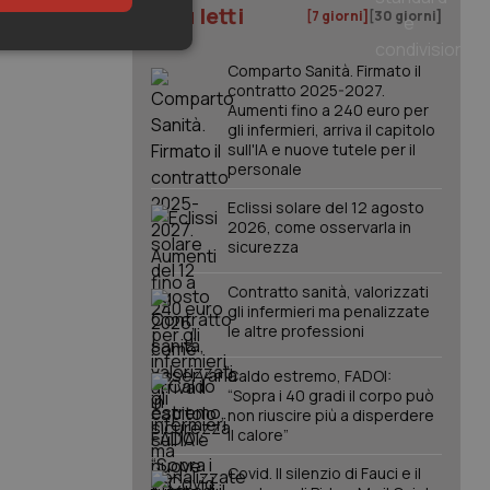
I più letti
[7 giorni]
[30 giorni]
keting
Comparto Sanità. Firmato il
contratto 2025-2027.
Aumenti fino a 240 euro per
gli infermieri, arriva il capitolo
sull'IA e nuove tutele per il
personale
Eclissi solare del 12 agosto
2026, come osservarla in
sicurezza
igazione sulle pagine
kie.
Contratto sanità, valorizzati
gli infermieri ma penalizzate
le altre professioni
er memorizzare le
utente per la loro
 dati sul consenso
Caldo estremo, FADOI:
itiche e
tendo che le loro
“Sopra i 40 gradi il corpo può
ssioni future.
non riuscire più a disperdere
il calore”
l servizio Cookie-
erenze di consenso
sario che il banner
Covid. Il silenzio di Fauci e il
funzioni