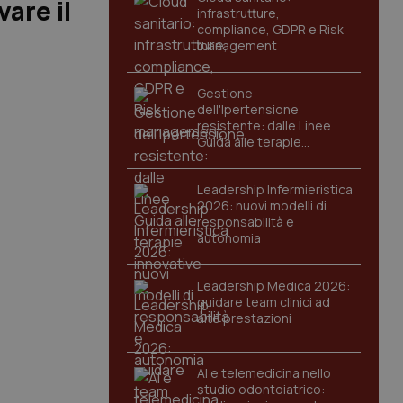
are il
infrastrutture,
compliance, GDPR e Risk
management
Gestione
dell'Ipertensione
resistente: dalle Linee
Guida alle terapie
innovative
Leadership Infermieristica
2026: nuovi modelli di
responsabilità e
autonomia
Leadership Medica 2026:
guidare team clinici ad
alte prestazioni
AI e telemedicina nello
studio odontoiatrico: