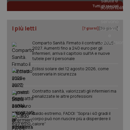
Salute orale & impianti
Tutti gli speciali
Sangue & coagulazione
I più letti
[7 giorni]
[30 giorni]
Tiroide
Comparto Sanità. Firmato il contratto 2025-
2027. Aumenti fino a 240 euro per gli
Tumore al seno
infermieri, arriva il capitolo sull'IA e nuove
tutele per il personale
Tumore ovarico
Eclissi solare del 12 agosto 2026, come
osservarla in sicurezza
CookieScriptConsent
5 mesi
CookieScript
settim
Tumori del Polmone & Testa Collo
www.quotidianosanita.it
Contratto sanità, valorizzati gli infermieri ma
penalizzate le altre professioni
Tumori gastrointestinali
Ulcera & Reflusso
Caldo estremo, FADOI: “Sopra i 40 gradi il
corpo può non riuscire più a disperdere il
calore”
Vaccini