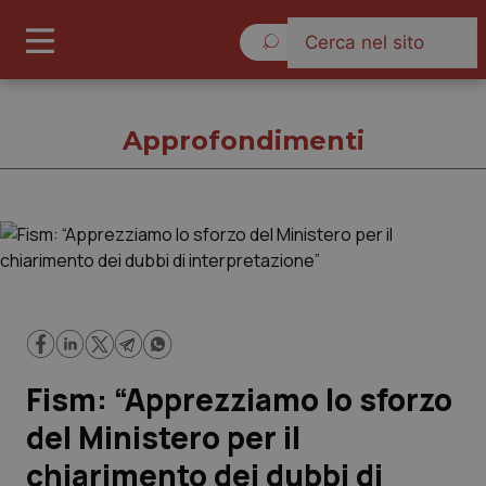
Venerdì 7 Agosto 2026
Approfondimenti
Approfondimenti
Cronache
Governo e Parlamento
Fism: “Apprezziamo lo sforzo
Regioni e Asl
del Ministero per il
chiarimento dei dubbi di
Lavoro e Professioni