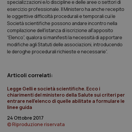
specializzazioni e/o discipline e delle aree o settori di
Calabria
Asma & BPCO
esercizio professionale. Il Ministero ha anche recepito
le oggettive difficoltà procedurali e temporali cui le
Campania
Car-T
Società scientifiche possono andare incontro nella
compilazione dell'istanza di iscrizione all'apposito
Emilia-Romagna
Colesterolo & coronaropatie
“Elenco”, qualora si manifesti la necessità di apportare
modifiche agli Statuti delle associazioni, introducendo
Friuli Venezia Giulia
Dermatite Atopica
le deroghe procedurali richieste e necessarie”.
Lazio
Diabete & glucometri
Articoli correlati:
Liguria
Disturbi dell’umore
Legge Gelli e società scientifiche. Ecco i
chiarimenti del ministero della Salute sui criteri per
Lombardia
Dolore
entrare nell’elenco di quelle abilitate a formulare le
linee guida
Marche
Donna & Salute
24 Ottobre 2017
© Riproduzione riservata
Molise
Epatiti