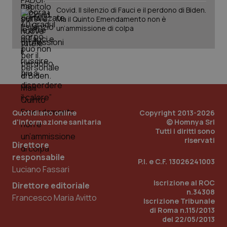
Covid. Il silenzio di Fauci e il perdono di Biden.
Ma il Quinto Emendamento non è
un’ammissione di colpa
tracking-sites-ironfish-
www.quotidianosanita.it
4
tracking-enable
settim
2 gior
tracking-sites-ironfish-
www.quotidianosanita.it
4
session-id
settim
2 gior
Quotidiano online
Copyright 2013-2026
d'informazione sanitaria
© Homnya Srl
Tutti i diritti sono
riservati
Direttore
_ga
1 anno
Google LLC
responsabile
mes
.quotidianosanita.it
P.I. e C.F. 13026241003
Luciano Fassari
Iscrizione al ROC
Direttore editoriale
n.34308
Francesco Maria Avitto
Iscrizione Tribunale
di Roma n.115/2013
del 22/05/2013