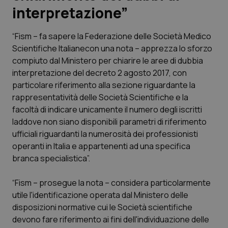
interpretazione”
Scienza e Farmaci
“Fism – fa sapere la Federazione delle Società Medico
Scientifiche Italianecon una nota – apprezza lo sforzo
Studi e Analisi
compiuto dal Ministero per chiarire le aree di dubbia
interpretazione del decreto 2 agosto 2017, con
Lettere al direttore
particolare riferimento alla sezione riguardante la
rappresentatività delle Società Scientifiche e la
Edizioni Regionali
facoltà di indicare unicamente il numero degli iscritti
laddove non siano disponibili parametri di riferimento
QS Pro
ufficiali riguardanti la numerosità dei professionisti
operanti in Italia e appartenenti ad una specifica
Professionisti Sanitari.AI
branca specialistica”.
Abruzzo
QS Pro Gold
“Fism – prosegue la nota – considera particolarmente
utile l'identificazione operata dal Ministero delle
QS Club
Newsletter
disposizioni normative cui le Società scientifiche
Basilicata
Artrite & artrosi
devono fare riferimento ai fini dell'individuazione delle