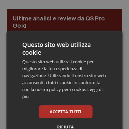
Piemonte
HIV
Ultime analisi e review da QS Pro
Gold
Provincia Autonoma di Bolzano
Infezioni & Febbre
Provincia Autonoma di Trento
Ipertensione & Scompenso
Cloud sanitario: infrastrutture,
Questo sito web utilizza
compliance, GDPR e Risk management
cookie
Puglia
Malattie rare
Questo sito web utilizza i cookie per
Gestione dell'Ipertensione resistente:
migliorare la tua esperienza di
Sardegna
Malattia di Crohn & Rettocolite Ulcerosa
dalle Linee Guida alle terapie innovative
navigazione. Utilizzando il nostro sito web
acconsenti a tutti i cookie in conformità
Sicilia
Neuroscienze & patologie neurodegenerative
con la nostra policy per i cookie.
Leggi di
Leadership Infermieristica 2026: nuovi
più
Toscana
Obesità
modelli di responsabilità e autonomia
ACCETTA TUTTI
Umbria
Oftalmologia
Leadership Medica 2026: guidare team
RIFIUTA
clinici ad alte prestazioni