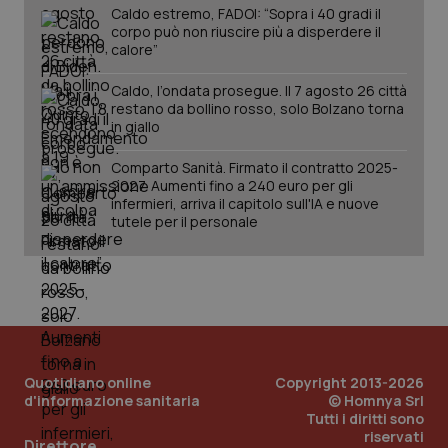
Caldo estremo, FADOI: “Sopra i 40 gradi il
corpo può non riuscire più a disperdere il
tracking-sites-ironfish-
www.quotidianosanita.it
4
calore”
session-id
settim
2 gior
Caldo, l’ondata prosegue. Il 7 agosto 26 città
restano da bollino rosso, solo Bolzano torna
in giallo
_ga
1 anno
Google LLC
mes
Comparto Sanità. Firmato il contratto 2025-
.quotidianosanita.it
2027. Aumenti fino a 240 euro per gli
infermieri, arriva il capitolo sull'IA e nuove
tutele per il personale
Quotidiano online
Copyright 2013-2026
d'informazione sanitaria
© Homnya Srl
Tutti i diritti sono
riservati
Direttore