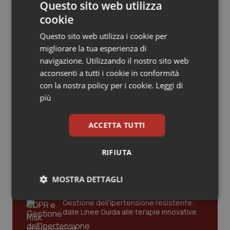
Valle D’Aosta
Oncodermatologia
Articoli correlati:
Questo sito web utilizza
cookie
Veneto
Oncoematologia
Covid. Parte in Europa la corsa alla vaccinazione.
Questo sito web utilizza i cookie per
Italia pronta in pole position ma la gara è lunga
migliorare la tua esperienza di
Oncologia & Nutrizione
16 Dicembre 2020
navigazione. Utilizzando il nostro sito web
© Riproduzione riservata
acconsenti a tutti i cookie in conformità
Psoriasi & pelle
con la nostra policy per i cookie.
Leggi di
più
Quotidiano Cardiologia
Ultime analisi e review da QS Pro
ACCETTA TUTTI
Gold
Quotidiano Chirurgia
RIFIUTA
Cloud sanitario: infrastrutture,
Quotidiano Oncologia
compliance, GDPR e Risk management
MOSTRA DETTAGLI
Quotidiano Pediatria
Necessari
Statistici
Marketing
Gestione dell'Ipertensione resistente:
dalle Linee Guida alle terapie innovative
Rene & patologie urogenitali