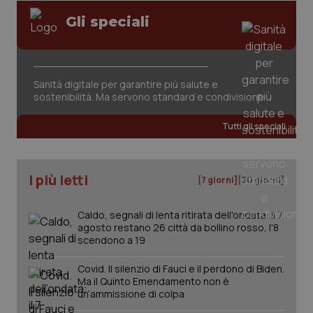
Gli speciali
Sanità digitale per garantire più salute e
CookieScriptConsent
5 mesi
CookieScript
settim
www.quotidianosanita.it
sostenibilità. Ma servono standard e condivisione
Tutti gli speciali
I più letti
[7 giorni]
[30 giorni]
Caldo, segnali di lenta ritirata dell'ondata: il 7
agosto restano 26 città da bollino rosso, l'8
scendono a 19
tracking-sites-ironfish-
www.quotidianosanita.it
4
Covid. Il silenzio di Fauci e il perdono di Biden.
tracking-enable
settim
Ma il Quinto Emendamento non è
2 gior
un’ammissione di colpa