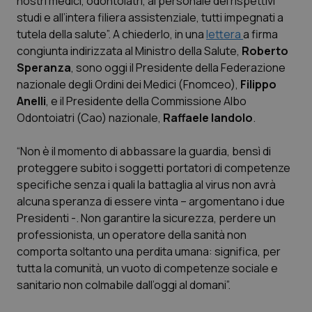
nostri medici, odontoiatri, al personale dei rispettivi
studi e all’intera filiera assistenziale, tutti impegnati a
Scienza e Farmaci
tutela della salute”. A chiederlo, in una
lettera
a firma
congiunta indirizzata al Ministro della Salute,
Roberto
Speranza
, sono oggi il Presidente della Federazione
Studi e Analisi
nazionale degli Ordini dei Medici (Fnomceo),
Filippo
Anelli
, e il Presidente della Commissione Albo
Lettere al direttore
Odontoiatri (Cao) nazionale,
Raffaele Iandolo
.
Edizioni Regionali
“Non è il momento di abbassare la guardia, bensì di
proteggere subito i soggetti portatori di competenze
QS Pro
specifiche senza i quali la battaglia al virus non avrà
alcuna speranza di essere vinta – argomentano i due
Professionisti Sanitari.AI
Presidenti -. Non garantire la sicurezza, perdere un
professionista, un operatore della sanità non
Abruzzo
QS Pro Gold
comporta soltanto una perdita umana: significa, per
tutta la comunità, un vuoto di competenze sociale e
QS Club
Newsletter
sanitario non colmabile dall’oggi al domani”.
Basilicata
Artrite & artrosi