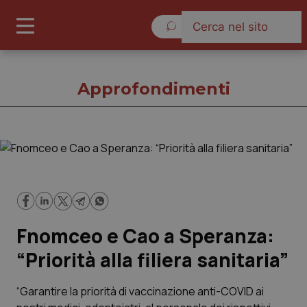
Domenica 9 Agosto 2026
Approfondimenti
Approfondimenti
Cronache
Fnomceo e Cao a Speranza:
Governo e Parlamento
“Priorità alla filiera sanitaria”
Regioni e Asl
“Garantire la priorità di vaccinazione anti-COVID ai
Lavoro e Professioni