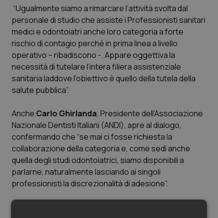
“Ugualmente siamo a rimarcare l’attività svolta dal
Piemonte
HIV
personale di studio che assiste i Professionisti sanitari
medici e odontoiatri anche loro categoria a forte
Provincia Autonoma di Bolzano
Infezioni & Febbre
rischio di contagio perché in prima linea a livello
operativo – ribadiscono -. Appare oggettiva la
necessità di tutelare l’intera filiera assistenziale
Provincia Autonoma di Trento
Ipertensione & Scompenso
sanitaria laddove l’obiettivo è quello della tutela della
salute pubblica”.
Puglia
Malattie rare
Anche
Carlo Ghirlanda
, Presidente dell’Associazione
Sardegna
Malattia di Crohn & Rettocolite Ulcerosa
Nazionale Dentisti Italiani (ANDI), apre al dialogo,
confermando che “se mai ci fosse richiesta la
Sicilia
Neuroscienze & patologie neurodegenerative
collaborazione della categoria e, come sedi anche
quella degli studi odontoiatrici, siamo disponibili a
Toscana
Obesità
parlarne, naturalmente lasciando ai singoli
professionisti la discrezionalità di adesione”.
Umbria
Oftalmologia