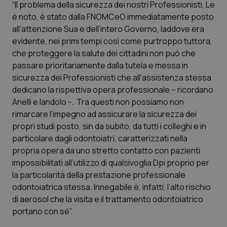
“Il problema della sicurezza dei nostri Professionisti, Le
Calabria
Asma & BPCO
è noto, è stato dalla FNOMCeO immediatamente posto
all’attenzione Sua e dell’intero Governo, laddove era
Campania
Car-T
evidente, nei primi tempi così come purtroppo tuttora,
che proteggere la salute dei cittadini non può che
Emilia-Romagna
Colesterolo & coronaropatie
passare prioritariamente dalla tutela e messa in
sicurezza dei Professionisti che all’assistenza stessa
Friuli Venezia Giulia
Dermatite Atopica
dedicano la rispettiva opera professionale – ricordano
Anelli e Iandolo -. Tra questi non possiamo non
Lazio
Diabete & glucometri
rimarcare l’impegno ad assicurare la sicurezza dei
propri studi posto, sin da subito, da tutti i colleghi e in
particolare dagli odontoiatri, caratterizzati nella
Liguria
Disturbi dell’umore
propria opera da uno stretto contatto con pazienti
impossibilitati all’utilizzo di qualsivoglia Dpi proprio per
Lombardia
Dolore
la particolarità della prestazione professionale
odontoiatrica stessa. Innegabile è, infatti, l’alto rischio
Marche
Donna & Salute
di aerosol che la visita e il trattamento odontoiatrico
portano con sé”.
Molise
Epatiti