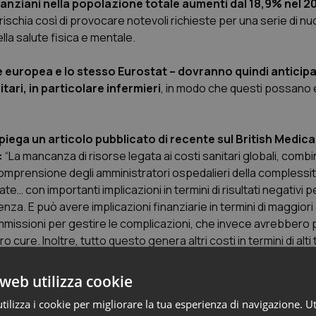
anziani nella popolazione totale aumenti dal 18,9% nel 20
schia così di provocare notevoli richieste per una serie di nuo
la salute fisica e mentale.
e europea e lo stesso Eurostat – dovranno quindi anticipa
ari, in particolare infermieri
, in modo che questi possano
ega un articolo pubblicato di recente sul British Medical
:
“La mancanza di risorse legata ai costi sanitari globali, combi
mprensione degli amministratori ospedalieri della complessi
ate… con importanti implicazioni in termini di risultati negativi pe
stenza. E può avere implicazioni finanziarie in termini di maggiori
riammissioni per gestire le complicazioni, che invece avrebbero
 cure. Inoltre, tutto questo genera altri costi in termini di alti 
vati legati alla mortalità e alla sofferenza. Ridurre le risorse cr
 amministratori ospedalieri a volte sono tentati di sostituire gli 
web utilizza cookie
ilizza i cookie per migliorare la tua esperienza di navigazione. Ut