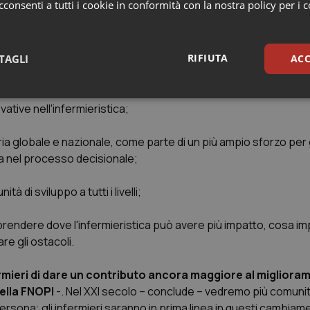
consenti a tutti i cookie in conformità con la nostra policy per i 
 con ICN, il Consiglio internazionale degliinfermieri, en
tenza a livelli elevati:
uppo professionale, gli standard, la regolamentazione e le condi
RIFIUTA
TAGLI
ACC
sari
Statistici
Mar
ative nell'infermieristica;
taria globale e nazionale, come parte di un più ampio sforzo per
ta nel processo decisionale;
 di sviluppo a tutti i livelli;
Necessari
Statistici
Marketing
mprendere dove l'infermieristica può avere più impatto, cosa im
tribuiscono a rendere fruibile il sito web abilitandone funzionalità di base quali la nav
protette del sito. Il sito web non è in grado di funzionare correttamente senza questi coo
re gli ostacoli.
Fornitore
/
Dominio
Scadenza
Descrizione
ermieri di dare un contributo ancora maggiore al migliora
METADATA
5 mesi 4
Questo cookie viene utilizzato p
YouTube
settimane
scelte di consenso e privacy dell'
.youtube.com
ella FNOPI
-. Nel XXI secolo – conclude – vedremo più comunità
interazione con il sito. Registra i
del visitatore riguardo a varie pol
persona: gli infermieri saranno in prima linea in questi cambiam