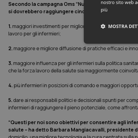
nostro sito web ac
Secondo la campagna Oms “Nursing Now”, messa a punto
più
si dovrebbero raggiungere cinque obiettivi per un’assis
1.
maggiori investimenti per migliorare l'istruzione, lo svil
MOSTRA DET
lavoro per gli infermieri;
Neces
2.
maggiore e migliore diffusione di pratiche efficaci e innov
3.
maggiore influenza per gli infermieri sulla politica sani
che la forza lavoro della salute sia maggiormente coinvol
4.
più infermieri in posizioni di comando e maggiori opportunità
5.
dare ai responsabili politici e decisionali spunti per co
I cookie necessari con
e l'accesso alle aree 
infermieri di raggiungere il pieno potenziale, come affronta
Nome
“Questi per noi sono obiettivi per consentire agli inf
VISITOR_PRIVACY_
salute – ha detto Barbara Mangiacavalli, presidente d
domicilio, una migliore tecnologia e la cura centrata sulla 