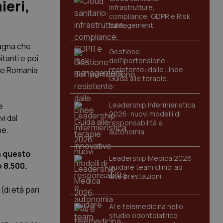
ieri,
infrastrutture,
compliance, GDPR e Risk
management
pagna che
Gestione
itanti e poi
dell'Ipertensione
a e Romania
resistente: dalle Linee
Guida alle terapie
innovative
Leadership Infermieristica
e
2026: nuovi modelli di
i dal
responsabilità e
ne.
autonomia
in questo
Leadership Medica 2026:
o 8.500.
guidare team clinici ad
alte prestazioni
di età pari
AI e telemedicina nello
studio odontoiatrico: