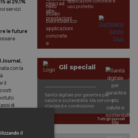
applicazioni concrete e
15 al 29,1%
uso protetto
vi servizi
re le future
 essere
 Journal,
Gli speciali
nata con la
tà
r il
 costi
Sanità digitale per garantire più
 potuto
salute e sostenibilità. Ma servono
tassi di
standard e condivisione
ea l'illusione
Tutti gli speciali
infermieri
ilizzando il