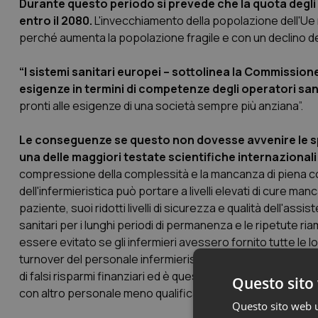
Durante questo periodo si prevede che la quota degli 
entro il 2080.
L'invecchiamento della popolazione dell'Ue ri
perché aumenta la popolazione fragile e con un declino del
“I sistemi sanitari europei – sottolinea la Commission
esigenze in termini di competenze degli operatori sanit
pronti alle esigenze di una società sempre più anziana”.
Le conseguenze se questo non dovesse avvenire le spi
una delle maggiori testate scientifiche internazionali
compressione della complessità e la mancanza di piena co
dell'infermieristica può portare a livelli elevati di cure manc
paziente, suoi ridotti livelli di sicurezza e qualità dell'assi
sanitari per i lunghi periodi di permanenza e le ripetute 
essere evitato se gli infermieri avessero fornito tutte le loro
turnover del personale infermieristico e costi sociali più ele
di falsi risparmi finanziari ed è questa la ragione per cui gli
Questo sito 
con altro personale meno qualificato e meno istruito”.
Questo sito web ut