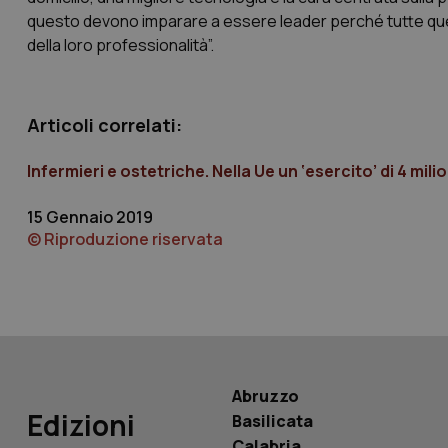
questo devono imparare a essere leader perché tutte ques
della loro professionalità”.
CookieScriptConse
Articoli correlati:
tracking-sites-ironf
tracking-enable
Infermieri e ostetriche. Nella Ue un ‘esercito’ di 4 mili
tracking-sites-ironf
session-id
15 Gennaio 2019
© Riproduzione riservata
_ga
PHPSESSID
Abruzzo
Edizioni
Basilicata
Calabria