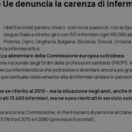
Ue denuncia la carenza di inferm
I dati Eurostat parlano chiaro: solo nove paesi Ue, con la S
segue l’Italia a stretto giro con 551 infermieri ogni 100.000 ab
Polonia, Cipro, Ungheria, Bulgaria, Slovenia, Grecia, Croazi
nza infermieristica.
rezza alimentare della Commissione europea sottolinea
e nazionale degli Ordini delle professioni sanitarie (FNOPI), l
tenza infermieristica che potrebbero diventare ancora più grav
ercentuale relativamente alta di infermieri andare in pensio
 se riferito al 2010 – ma la situazione negli anni, anche 
tirati 13.400 infermieri, ma ne sono rientrati in servizio sol
ea ancora la Commissione, è che il numero di persone anziane (
% tra il 2015 e il 2080 (previsioni Eurostat),