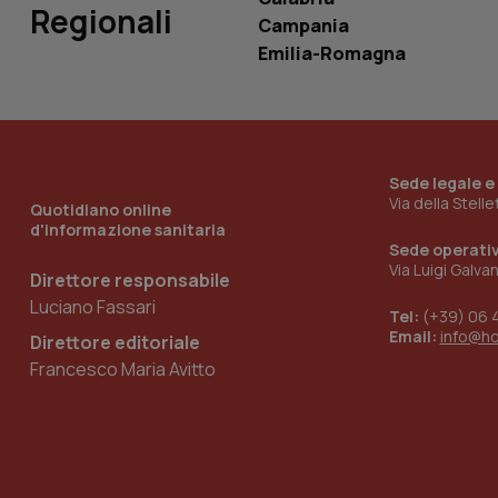
Regionali
Campania
Emilia-Romagna
_ga_KM60CM4NPH
Nome
Sede legale e
Nome
Via della Stell
Quotidiano online
VISITOR_INFO1_LIV
_ga_0VMQEQKQ1N
d'informazione sanitaria
Sede operati
Via Luigi Galva
Direttore responsabile
__Secure-YNID
Luciano Fassari
Tel:
(+39) 06 
Email:
info@h
Direttore editoriale
Francesco Maria Avitto
YSC
__Secure-
ROLLOUT_TOKEN