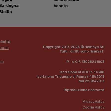
r il sito, ma un
Sardegna
Veneto
tato di accesso per
Sicilia
a Google Analytics
sione.
icità
 tenere traccia
Copyright 2013-2026 © Homnya Srl
.com
i Youtube incorporati
tics per mantenere
Tutti i diritti sono riservati
tore del sito web sta
ell'interfaccia di
om
P.I. e C.F. 13026241003
 tenere traccia
i Youtube incorporati
Iscrizione al ROC n.34308
tore del sito web sta
Iscrizione Tribunale di Roma n.115/2013
ell'interfaccia di
del 22/05/2013
 tenere traccia
Riproduzione riservata
r la gestione
Privacy Policy
one dell’esperienza
Cookie Policy