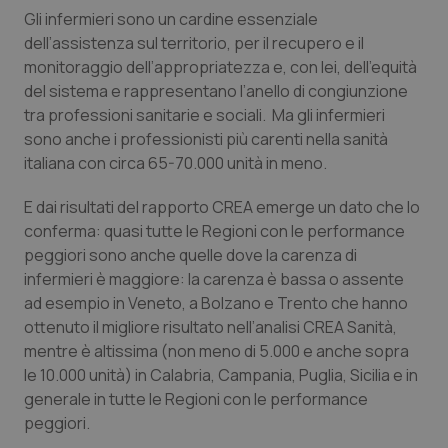
Gli infermieri sono un cardine essenziale
Piemonte
HIV
dell’assistenza sul territorio, per il recupero e il
monitoraggio dell’appropriatezza e, con lei, dell’equità
Provincia Autonoma di Bolzano
Infezioni & Febbre
del sistema e rappresentano l’anello di congiunzione
tra professioni sanitarie e sociali. Ma gli infermieri
Provincia Autonoma di Trento
Ipertensione & Scompenso
sono anche i professionisti più carenti nella sanità
italiana con circa 65-70.000 unità in meno.
Puglia
Malattie rare
E dai risultati del rapporto CREA emerge un dato che lo
conferma: quasi tutte le Regioni con le performance
Sardegna
Malattia di Crohn & Rettocolite Ulcerosa
peggiori sono anche quelle dove la carenza di
infermieri è maggiore: la carenza è bassa o assente
Sicilia
Neuroscienze & patologie neurodegenerative
ad esempio in Veneto, a Bolzano e Trento che hanno
ottenuto il migliore risultato nell’analisi CREA Sanità,
Toscana
Obesità
mentre è altissima (non meno di 5.000 e anche sopra
le 10.000 unità) in Calabria, Campania, Puglia, Sicilia e in
Umbria
Oftalmologia
generale in tutte le Regioni con le performance
peggiori.