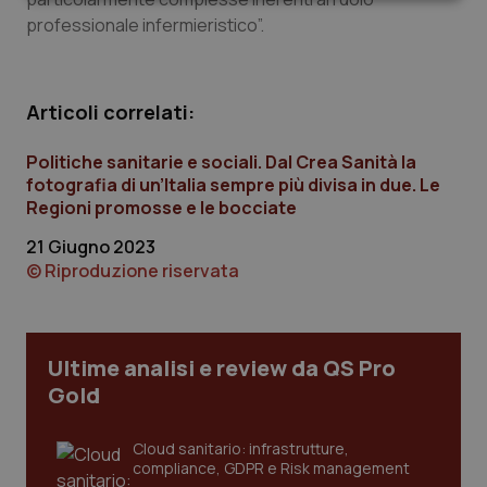
Necessari
Statistici
Marketing
professionale infermieristico”.
Articoli correlati:
Necessari
Statistici
Marketing
Politiche sanitarie e sociali. Dal Crea Sanità la
fotografia di un’Italia sempre più divisa in due. Le
I cookie necessari contribuiscono a rendere fruibile il
Regioni promosse e le bocciate
sito web abilitandone funzionalità di base quali la
navigazione sulle pagine e l'accesso alle aree
21 Giugno 2023
protette del sito. Il sito web non è in grado di
funzionare correttamente senza questi cookie.
© Riproduzione riservata
Nome
Fornitore
/
Dominio
Scaden
VISITOR_PRIVACY_METADATA
5 mesi
YouTube
settim
.youtube.com
Ultime analisi e review da QS Pro
Gold
Cloud sanitario: infrastrutture,
compliance, GDPR e Risk management