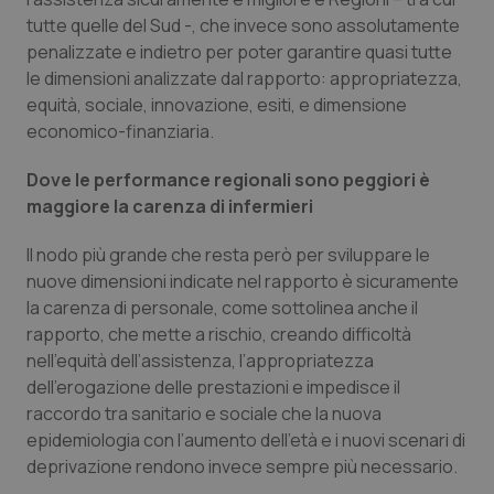
Calabria
Asma & BPCO
tutte quelle del Sud -, che invece sono assolutamente
penalizzate e indietro per poter garantire quasi tutte
Campania
Car-T
le dimensioni analizzate dal rapporto: appropriatezza,
equità, sociale, innovazione, esiti, e dimensione
Emilia-Romagna
Colesterolo & coronaropatie
economico-finanziaria.
Dove le performance regionali sono peggiori è
Friuli Venezia Giulia
Dermatite Atopica
maggiore la carenza di infermieri
Lazio
Diabete & glucometri
Il nodo più grande che resta però per sviluppare le
nuove dimensioni indicate nel rapporto è sicuramente
Liguria
Disturbi dell’umore
la carenza di personale, come sottolinea anche il
rapporto, che mette a rischio, creando difficoltà
Lombardia
Dolore
nell’equità dell’assistenza, l’appropriatezza
dell’erogazione delle prestazioni e impedisce il
raccordo tra sanitario e sociale che la nuova
Marche
Donna & Salute
epidemiologia con l’aumento dell’età e i nuovi scenari di
deprivazione rendono invece sempre più necessario.
Molise
Epatiti