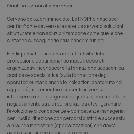
Valle D’Aosta
Oncodermatologia
Quali soluzioni alla carenza
Veneto
Oncoematologia
Servono soluzioni immediate. La FNOPI lo ribadisce:
per far fronte davvero alla carenza servono soluzioni
Oncologia & Nutrizione
strutturate e non soluzioni tampone come quelle che
si stanno susseguendo dalla pandemia in poi.
Psoriasi & pelle
È indispensabile aumentare l’attrattività della
professione abbandonando modelli obsoleti
Quotidiano Cardiologia
organizzativi, riconoscere la formazione accademica
post base specialistica (sulla formazione degli
Quotidiano Chirurgia
operatori puntano anche le indicazioni contenute nel
rapporto), incrementare i docenti universitari
Quotidiano Oncologia
infermieri di ruolo per garantire qualità e non impattare
negativamente su altri corsi di laurea attivi, garantire
Quotidiano Pediatria
l’evoluzione di conoscenze e competenze manageriali
per i ruoli di direzione con percorsi distinti e successivi
Rene & patologie urogenitali
alla laurea magistrale (specializzazioni) che dovrà
avere quindi anche un indirizzo clinico.