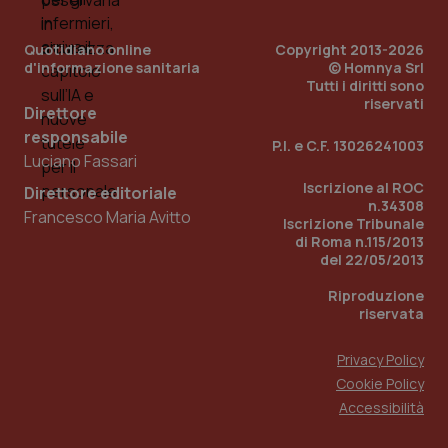
Quotidiano online
Copyright 2013-2026
d'informazione sanitaria
© Homnya Srl
Tutti i diritti sono
riservati
Direttore
responsabile
P.I. e C.F. 13026241003
Luciano Fassari
_ga_KM60CM4NPH
.quotidianosanita.it
1 anno
Iscrizione al ROC
Direttore editoriale
mes
n.34308
Francesco Maria Avitto
Iscrizione Tribunale
di Roma n.115/2013
del 22/05/2013
Riproduzione
riservata
Privacy Policy
Fornitore
/
Cookie Policy
Nome
Scadenza
Descrizion
Dominio
Accessibilità
Nome
Fornitore
/
Dominio
Scadenza
Des
_ga_0VMQEQKQ1N
.quotidianosanita.it
1 anno 1
Questo
mese
cookie
VISITOR_INFO1_LIVE
5 mesi 4
Que
Google LLC
viene