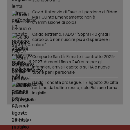
Covid. Il silenzio di Fauci e il perdono di Biden.
Ma il Quinto Emendamento non è
un’ammissione di colpa
Caldo estremo, FADOI: “Sopra i 40 gradi il
corpo può non riuscire più a disperdere il
calore”
Comparto Sanità. Firmato il contratto 2025-
tracking-sites-ironfish-
www.quotidianosanita.it
4
2027. Aumenti fino a 240 euro per gli
tracking-enable
settim
infermieri, arriva il capitolo sull'IA e nuove
2 gior
tutele per il personale
Caldo, l’ondata prosegue. Il 7 agosto 26 città
restano da bollino rosso, solo Bolzano torna
tracking-sites-ironfish-
www.quotidianosanita.it
4
in giallo
session-id
settim
2 gior
_ga
1 anno
Google LLC
mes
.quotidianosanita.it