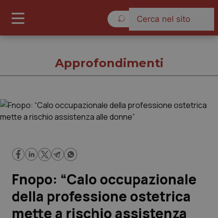
Sabato 8 Agosto 2026
Approfondimenti
Approfondimenti
Cronache
Governo e Parlamento
Fnopo: “Calo occupazionale
Regioni e Asl
della professione ostetrica
mette a rischio assistenza
Lavoro e Professioni