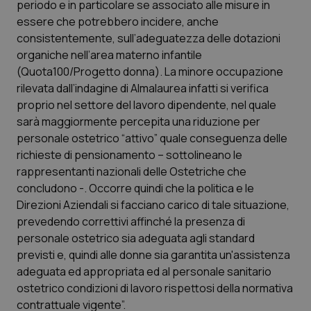
periodo e in particolare se associato alle misure in
Calabria
Asma & BPCO
essere che potrebbero incidere, anche
consistentemente, sull’adeguatezza delle dotazioni
Campania
Car-T
organiche nell’area materno infantile
(Quota100/Progetto donna). La minore occupazione
Emilia-Romagna
Colesterolo & coronaropatie
rilevata dall’indagine di Almalaurea infatti si verifica
proprio nel settore del lavoro dipendente, nel quale
Friuli Venezia Giulia
Dermatite Atopica
sarà maggiormente percepita una riduzione per
personale ostetrico “attivo” quale conseguenza delle
Lazio
Diabete & glucometri
richieste di pensionamento – sottolineano le
rappresentanti nazionali delle Ostetriche che
concludono -. Occorre quindi che la politica e le
Liguria
Disturbi dell’umore
Direzioni Aziendali si facciano carico di tale situazione,
prevedendo correttivi affinché la presenza di
Lombardia
Dolore
personale ostetrico sia adeguata agli standard
previsti e, quindi alle donne sia garantita un'assistenza
Marche
Donna & Salute
adeguata ed appropriata ed al personale sanitario
ostetrico condizioni di lavoro rispettosi della normativa
Molise
Epatiti
contrattuale vigente”.