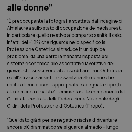
alle donne”
Scienza e Farmaci
“È preoccupante la fotografia scattata dall’indagine di
Almalaurea sullo stato di occupazione dei neolaureati,
Studi e Analisi
in particolare quello relativo al comparto sanità. Il calo,
infatti, del -1,2% che riguarda nello specifico la
Lettere al direttore
Professione Ostetrica si traduce in un duplice
problema: da una parte la mancata risposta del
Edizioni Regionali
sistema economico alle aspettative lavorative dei
giovani che si iscrivono al corso di Laurea in Ostetricia
QS Pro
e dall’altra una assistenza sanitaria alle donne che
rischia di non essere appropriata e adeguata rispetto
Professionisti Sanitari.AI
alla domanda di salute”, commentano le componenti del
Comitato centrale della Federazione Nazionale degli
Abruzzo
QS Pro Gold
Ordini della Professione di Ostetrica (Fnopo).
QS Club
Newsletter
“Quel dato già di per sé negativo rischia di diventare
Basilicata
Artrite & artrosi
ancora più drammatico se si guarda al medio – lungo