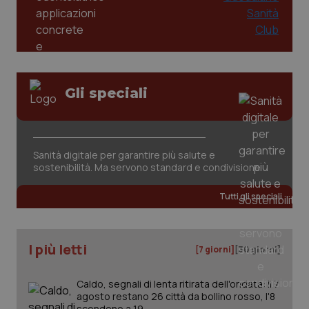
funzionare correttamente senza questi cookie.
Salute orale & impianti
Nome
Fornitore
/
Dominio
Scaden
Sangue & coagulazione
VISITOR_PRIVACY_METADATA
5 mesi
YouTube
settim
.youtube.com
Tiroide
Gli speciali
Tumore al seno
Sanità digitale per garantire più salute e
Tumore ovarico
sostenibilità. Ma servono standard e condivisione
Tumori del Polmone & Testa Collo
Tutti gli speciali
Tumori gastrointestinali
I più letti
[7 giorni]
[30 giorni]
Ulcera & Reflusso
CookieScriptConsent
5 mesi
CookieScript
Caldo, segnali di lenta ritirata dell'ondata: il 7
settim
www.quotidianosanita.it
agosto restano 26 città da bollino rosso, l'8
Vaccini
scendono a 19