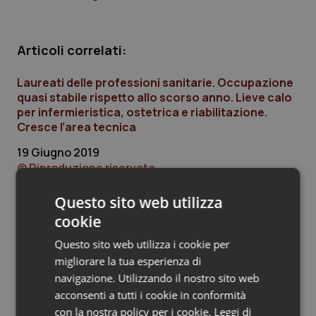
Piemonte
HIV
Articoli correlati:
Provincia Autonoma di Bolzano
Infezioni & Febbre
Laureati delle professioni sanitarie. Occupazione
quasi stabile rispetto allo scorso anno. Lieve calo
Provincia Autonoma di Trento
Ipertensione & Scompenso
per infermieristica, ostetrica e riabilitazione.
Cresce l’area tecnica
Puglia
Malattie rare
19 Giugno 2019
© Riproduzione riservata
Sardegna
Malattia di Crohn & Rettocolite Ulcerosa
Questo sito web utilizza
Sicilia
Neuroscienze & patologie neurodegenerative
cookie
Ultime analisi e review da QS Pro
Toscana
Obesità
Questo sito web utilizza i cookie per
Gold
migliorare la tua esperienza di
navigazione. Utilizzando il nostro sito web
Umbria
Oftalmologia
Cloud sanitario: infrastrutture,
acconsenti a tutti i cookie in conformità
compliance, GDPR e Risk management
con la nostra policy per i cookie.
Leggi di