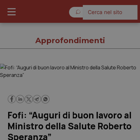
Sabato 8 Agosto 2026
Approfondimenti
Approfondimenti
Cronache
Governo e Parlamento
Fofi: “Auguri di buon lavoro al
Regioni e Asl
Ministro della Salute Roberto
Speranza”
Lavoro e Professioni