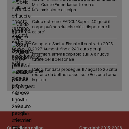
Ma il Quinto Emendamento non è
Salute orale & impianti
un’ammissione di colpa
Sangue & coagulazione
Caldo estremo, FADOI: “Sopra i 40 gradi il
corpo può non riuscire più a disperdere il
calore”
Tiroide
Comparto Sanità. Firmato il contratto 2025-
CookieScriptConsent
5 mesi
CookieScript
settim
www.quotidianosanita.it
2027. Aumenti fino a 240 euro per gli
Tumore al seno
infermieri, arriva il capitolo sull'IA e nuove
tutele per il personale
Tumore ovarico
Caldo, l’ondata prosegue. Il 7 agosto 26 città
restano da bollino rosso, solo Bolzano torna
in giallo
Tumori del Polmone & Testa Collo
Tumori gastrointestinali
Ulcera & Reflusso
tracking-sites-ironfish-
www.quotidianosanita.it
4
tracking-enable
settim
2 gior
Vaccini
Quotidiano online
Copyright 2013-2026