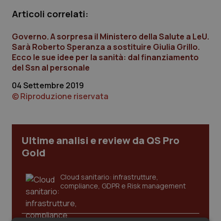
Calabria
Asma & BPCO
Articoli correlati:
Campania
Car-T
Governo. A sorpresa il Ministero della Salute a LeU.
Sarà Roberto Speranza a sostituire Giulia Grillo.
Ecco le sue idee per la sanità: dal finanziamento
Emilia-Romagna
Colesterolo & coronaropatie
del Ssn al personale
Friuli Venezia Giulia
Dermatite Atopica
04 Settembre 2019
© Riproduzione riservata
Lazio
Diabete & glucometri
Liguria
Disturbi dell’umore
Ultime analisi e review da QS Pro
Gold
Lombardia
Dolore
Cloud sanitario: infrastrutture,
Marche
Donna & Salute
compliance, GDPR e Risk management
Molise
Epatiti