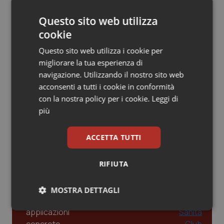
Gestione dell'Ipertensione resistente:
dalle Linee Guida alle terapie innovative
Piemonte
HIV
Questo sito web utilizza
cookie
Provincia Autonoma di Bolzano
Infezioni & Febbre
Questo sito web utilizza i cookie per
Leadership Infermieristica 2026: nuovi
modelli di responsabilità e autonomia
migliorare la tua esperienza di
Provincia Autonoma di Trento
Ipertensione & Scompenso
navigazione. Utilizzando il nostro sito web
acconsenti a tutti i cookie in conformità
Puglia
Malattie rare
con la nostra policy per i cookie.
Leggi di
Leadership Medica 2026: guidare team
clinici ad alte prestazioni
più
Sardegna
Malattia di Crohn & Rettocolite Ulcerosa
ACCETTA TUTTI
Sicilia
Neuroscienze & patologie neurodegenerative
AI e telemedicina nello studio
odontoiatrico: applicazioni concrete e
RIFIUTA
uso protetto
Toscana
Obesità
MOSTRA DETTAGLI
Umbria
Oftalmologia
Necessari
Statistici
Marketing