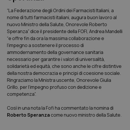
“La Federazione degli Ordini dei Farmacisti Italiani, a
Scienza e Farmaci
nome di tutti farmacisti italiani, augura buon lavoro al
nuovo Ministro della Salute, Onorevole Roberto
Studi e Analisi
Speranza” dice il presidente della FOFI, Andrea Mandelli
“e offre fin da ora la massima collaborazione e
Lettere al direttore
l’impegno a sostenere il processo di
ammodernamento della governance sanitaria
Edizioni Regionali
necessario per garantire i valori di universalità,
solidarietà ed equità, che sono anche le cifre distintive
della nostra democrazia e principi di coesione sociale.
QS Pro
Ringraziamo la Ministra uscente, Onorevole Giulia
Grillo, per l’impegno profuso con dedizione e
Professionisti Sanitari.AI
competenza”.
Abruzzo
QS Pro Gold
Così in una nota la Fofi ha commentato la nomina di
Roberto Speranza
come nuovo ministro della Salute.
QS Club
Newsletter
Basilicata
Artrite & artrosi