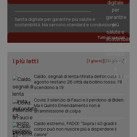
settim
.youtube.com
Salute orale & impianti
Sanità digitale per garantire più salute e
Sangue & coagulazione
sostenibilità. Ma servono standard e condivisione
Tutti gli speciali
Tiroide
Tumore al seno
I più letti
[7 giorni]
[30 giorni]
Tumore ovarico
Caldo, segnali di lenta ritirata dell'ondata: il 7
agosto restano 26 città da bollino rosso, l'8
Tumori del Polmone & Testa Collo
scendono a 19
CookieScriptConsent
5 mesi
CookieScript
Covid. Il silenzio di Fauci e il perdono di Biden.
settim
www.quotidianosanita.it
Tumori gastrointestinali
Ma il Quinto Emendamento non è
un’ammissione di colpa
Ulcera & Reflusso
Caldo estremo, FADOI: “Sopra i 40 gradi il
corpo può non riuscire più a disperdere il
Vaccini
calore”