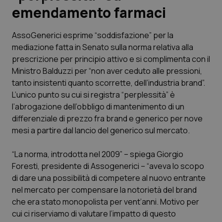
emendamento farmaci
Scienza e Farmaci
AssoGenerici esprime “soddisfazione” per la
mediazione fatta in Senato sulla norma relativa alla
Studi e Analisi
prescrizione per principio attivo e si complimenta con il
Ministro Balduzzi per “non aver ceduto alle pressioni,
Lettere al direttore
tanto insistenti quanto scorrette, dell’industria brand”.
L’unico punto su cui si registra “perplessità” è
Edizioni Regionali
l’abrogazione dell’obbligo di mantenimento di un
differenziale di prezzo fra brand e generico per nove
QS Pro
mesi a partire dal lancio del generico sul mercato.
Professionisti Sanitari.AI
“La norma, introdotta nel 2009” – spiega Giorgio
Foresti, presidente di Assogenerici – “aveva lo scopo
Abruzzo
QS Pro Gold
di dare una possibilità di competere al nuovo entrante
nel mercato per compensare la notorietà del brand
QS Club
Newsletter
che era stato monopolista per vent’anni. Motivo per
Basilicata
Artrite & artrosi
cui ci riserviamo di valutare l’impatto di questo