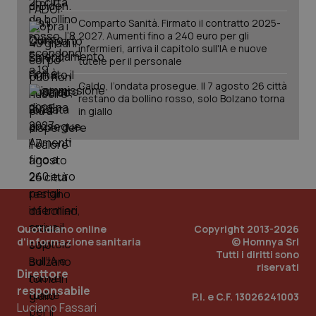
Comparto Sanità. Firmato il contratto 2025-
2027. Aumenti fino a 240 euro per gli
infermieri, arriva il capitolo sull'IA e nuove
tutele per il personale
tracking-sites-ironfish-
Caldo, l’ondata prosegue. Il 7 agosto 26 città
www.quotidianosanita.it
4
tracking-enable
settim
restano da bollino rosso, solo Bolzano torna
2 gior
in giallo
tracking-sites-ironfish-
www.quotidianosanita.it
4
session-id
settim
2 gior
Quotidiano online
Copyright 2013-2026
d'informazione sanitaria
© Homnya Srl
_ga
1 anno
Google LLC
Tutti i diritti sono
mes
.quotidianosanita.it
riservati
Direttore
responsabile
P.I. e C.F. 13026241003
Luciano Fassari