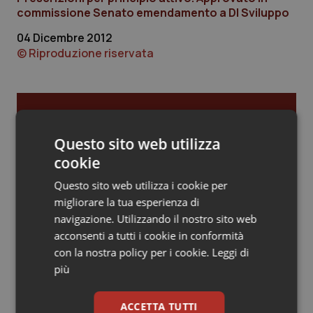
commissione Senato emendamento a Dl Sviluppo
Piemonte
HIV
04 Dicembre 2012
© Riproduzione riservata
Provincia Autonoma di Bolzano
Infezioni & Febbre
Provincia Autonoma di Trento
Ipertensione & Scompenso
Ultime analisi e review da QS Pro
Gold
Puglia
Malattie rare
Questo sito web utilizza
cookie
Cloud sanitario: infrastrutture,
Sardegna
Malattia di Crohn & Rettocolite Ulcerosa
compliance, GDPR e Risk management
Questo sito web utilizza i cookie per
migliorare la tua esperienza di
Sicilia
Neuroscienze & patologie neurodegenerative
navigazione. Utilizzando il nostro sito web
acconsenti a tutti i cookie in conformità
Gestione dell'Ipertensione resistente:
Toscana
Obesità
dalle Linee Guida alle terapie innovative
con la nostra policy per i cookie.
Leggi di
più
Umbria
Oftalmologia
Leadership Infermieristica 2026: nuovi
ACCETTA TUTTI