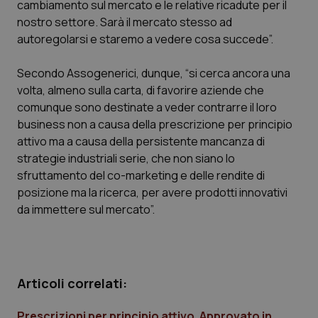
cambiamento sul mercato e le relative ricadute per il
Calabria
Asma & BPCO
nostro settore. Sarà il mercato stesso ad
autoregolarsi e staremo a vedere cosa succede”.
Campania
Car-T
Secondo Assogenerici, dunque, “si cerca ancora una
Emilia-Romagna
Colesterolo & coronaropatie
volta, almeno sulla carta, di favorire aziende che
comunque sono destinate a veder contrarre il loro
Friuli Venezia Giulia
Dermatite Atopica
business non a causa della prescrizione per principio
attivo ma a causa della persistente mancanza di
Lazio
Diabete & glucometri
strategie industriali serie, che non siano lo
sfruttamento del co-marketing e delle rendite di
posizione ma la ricerca, per avere prodotti innovativi
Liguria
Disturbi dell’umore
da immettere sul mercato”.
Lombardia
Dolore
Marche
Donna & Salute
Articoli correlati:
Molise
Epatiti
Prescrizioni per principio attivo. Approvato in