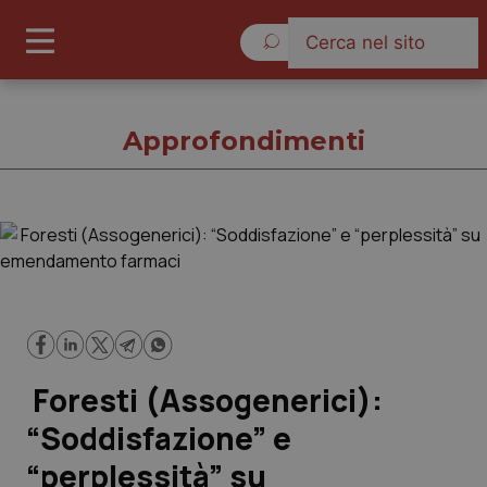
Sabato 8 Agosto 2026
Approfondimenti
Approfondimenti
Cronache
Governo e Parlamento
Foresti (Assogenerici):
Regioni e Asl
“Soddisfazione” e
“perplessità” su
Lavoro e Professioni