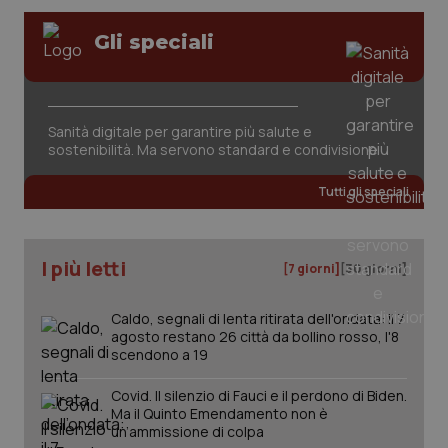
Salute orale & impianti
VISITOR_PRIVACY_METADATA
5 mesi
YouTube
Gli speciali
settim
.youtube.com
Sangue & coagulazione
Tiroide
Sanità digitale per garantire più salute e
sostenibilità. Ma servono standard e condivisione
Tumore al seno
Tutti gli speciali
Tumore ovarico
I più letti
[7 giorni]
[30 giorni]
Tumori del Polmone & Testa Collo
Caldo, segnali di lenta ritirata dell'ondata: il 7
Tumori gastrointestinali
agosto restano 26 città da bollino rosso, l'8
CookieScriptConsent
5 mesi
CookieScript
scendono a 19
settim
www.quotidianosanita.it
Ulcera & Reflusso
Covid. Il silenzio di Fauci e il perdono di Biden.
Ma il Quinto Emendamento non è
un’ammissione di colpa
Vaccini