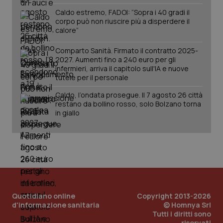
Caldo estremo, FADOI: “Sopra i 40 gradi il
corpo può non riuscire più a disperdere il
calore”
Comparto Sanità. Firmato il contratto 2025-
2027. Aumenti fino a 240 euro per gli
infermieri, arriva il capitolo sull'IA e nuove
tutele per il personale
tracking-sites-ironfish-
www.quotidianosanita.it
4
tracking-enable
settim
2 gior
Caldo, l’ondata prosegue. Il 7 agosto 26 città
restano da bollino rosso, solo Bolzano torna
in giallo
tracking-sites-ironfish-
www.quotidianosanita.it
4
session-id
settim
2 gior
_ga
1 anno
Google LLC
Quotidiano online
Copyright 2013-2026
mes
.quotidianosanita.it
d'informazione sanitaria
© Homnya Srl
Tutti i diritti sono
riservati