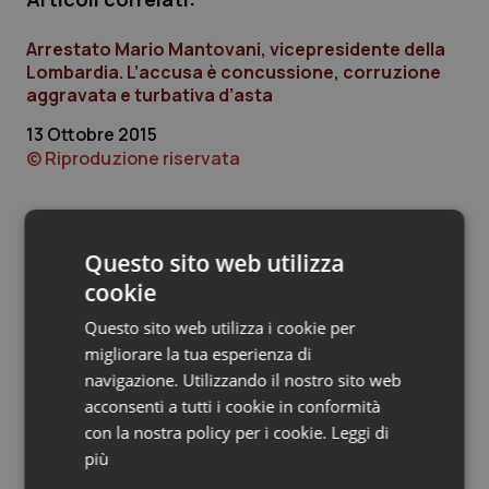
Piemonte
HIV
Arrestato Mario Mantovani, vicepresidente della
Lombardia. L’accusa è concussione, corruzione
Provincia Autonoma di Bolzano
Infezioni & Febbre
aggravata e turbativa d’asta
13 Ottobre 2015
Provincia Autonoma di Trento
Ipertensione & Scompenso
© Riproduzione riservata
Puglia
Malattie rare
Ultime analisi e review da QS Pro
Questo sito web utilizza
Sardegna
Malattia di Crohn & Rettocolite Ulcerosa
Gold
cookie
Sicilia
Neuroscienze & patologie neurodegenerative
Questo sito web utilizza i cookie per
Cloud sanitario: infrastrutture,
migliorare la tua esperienza di
compliance, GDPR e Risk management
Toscana
Obesità
navigazione. Utilizzando il nostro sito web
acconsenti a tutti i cookie in conformità
con la nostra policy per i cookie.
Leggi di
Umbria
Oftalmologia
Gestione dell'Ipertensione resistente:
più
dalle Linee Guida alle terapie innovative