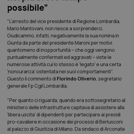
possibile”
Scienza e Farmaci
"L’arresto del vice presidente di Regione Lombardia,
Mario Mantovani, non riesce a sorprenderci.
Studi e Analisi
Giudicammo, infatti, negativamente la sua nomina in
Giunta da parte del presidente Maroni per motivi
Lettere al direttore
quantomeno di inopportunità – che oggi vengono
puntualmente confermati ed aggravati – viste le
Edizioni Regionali
numerose attività cui lo stesso è 'legato' e una certa
'noncuranza' ostentata nei suoi comportamenti".
QS Pro
Questo il commento di
Florindo Oliverio
, segretario
generale Fp Cgil Lombardia.
Professionisti Sanitari.AI
"Per quanto ci riguarda, quando era sottosegretario al
Abruzzo
QS Pro Gold
ministero delle infrastrutture capitava di assistere alla
'libera uscita' di dipendenti per partecipare ai presidi
QS Club
Newsletter
pro-cavaliere in occasione dei processi di Berlusconi
Basilicata
Artrite & artrosi
al palazzo di Giustizia di Milano. Da sindaco di Arconate