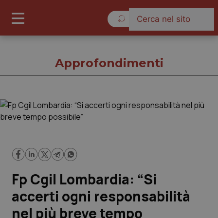
Sabato 8 Agosto 2026
Approfondimenti
Approfondimenti
Cronache
Governo e Parlamento
Fp Cgil Lombardia: “Si
Regioni e Asl
accerti ogni responsabilità
nel più breve tempo
Lavoro e Professioni