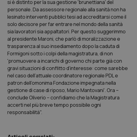
si è distinto per la sua gestione 'brunettiana' del
Calabria
Asma & BPCO
personale. Da assessore regionale alla sanità non ha
lesinato interventi pubblici tesi ad accreditarsi come il
Campania
Car-T
solo decisore per far entrare nel mondo della sanità
sia lavoratori sia appaltatori. Per questo suggerimmo
Emilia-Romagna
Colesterolo & coronaropatie
al presidente Maroni, che parlò di moralizzazione e
trasparenza al suo insediamento dopo la caduta di
Friuli Venezia Giulia
Dermatite Atopica
Formigoni sotto i colpi della magistratura, di non
'promuovere a incarichi di governo chi parte già con
Lazio
Diabete & glucometri
gravi situazioni di conflitto d’interesse: come sarebbe
nel caso dell’attuale coordinatore regionale PDL e
patron dell’omonima Fondazione impegnata nella
Liguria
Disturbi dell’umore
gestione di case di riposo, Mario Mantovani'. Ora –
conclude Oliverio – confidiamo che la Magistratura
Lombardia
Dolore
accerti nel più breve tempo possibile ogni
responsabilità".
Marche
Donna & Salute
Molise
Epatiti
Articoli correlati: