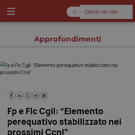
Lunedì 10 Agosto 2026
Approfondimenti
Approfondimenti
Cronache
Governo e Parlamento
Fp e Flc Cgil: “Elemento
Regioni e Asl
perequativo stabilizzato nei
prossimi Ccnl”
Lavoro e Professioni