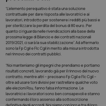
“L’elemento perequativo è stata una soluzione
Scienza e Farmaci
contrattuale per dare risposta alle lavoratrici e ai
lavoratori, introdotto per sostenere i redditi più bassi e
Studi e Analisi
per sterilizzare la perdita del bonus di 80 euro. Per
quanto ci riguarda nelle rivendicazioni alla base della
Lettere al direttore
prossima legge di Bilancio e dei contratti nazionali
2019/2021, ci sarà la sua stabilizzazione”. Ad affermarlo
Edizioni Regionali
sono la Fp Cgil e Flc Cgil in merito alla misura introdotta
nel rinnovo dei contratti pubblici.
QS Pro
“Noi manteniamo gli impegni che prendiamo e portiamo
risultati concreti, lavorando già per il rinnovo del nuovo
Professionisti Sanitari.AI
contratto, mentre altri – precisano Fp Cgil e Flc Cgil –
oltre ad usare toni divisivi per rastrellare qualche voto
Abruzzo
QS Pro Gold
alle elezioni Rsu, fanno falsa informazione. Le
lavoratrici e i lavoratori sono ben consapevoli e stanno
QS Club
Newsletter
Basilicata
Artrite & artrosi
confermando il loro assenso alla sottoscrizione
definitiva degli accordi. Noi siamo con loro e tra di loro,