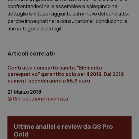
Calabria
Asma & BPCO
confrontandoci nelle assemblee e spiegando nel
dettaglio le intese raggiunte sul rinnovo del contratto,
Campania
Car-T
perché impegnati nella consultazione”, concludono le
due categorie della Cgil.
Emilia-Romagna
Colesterolo & coronaropatie
Friuli Venezia Giulia
Dermatite Atopica
Articoli correlati:
Contratto comparto sanità. “Elemento
Lazio
Diabete & glucometri
perequativo” garantito solo per il 2018. Dal 2019
aumenti scenderanno a 66,9 euro
Liguria
Disturbi dell’umore
21 Marzo 2018
© Riproduzione riservata
Lombardia
Dolore
Marche
Donna & Salute
Ultime analisi e review da QS Pro
Gold
Molise
Epatiti