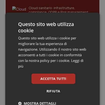
Piemonte
HIV
Cloud sanitario: infrastrutture,
compliance, GDPR e Risk management
Provincia Autonoma di Bolzano
Infezioni & Febbre
Questo sito web utilizza
cookie
Gestione dell'Ipertensione resistente:
Provincia Autonoma di Trento
Ipertensione & Scompenso
dalle Linee Guida alle terapie innovative
Questo sito web utilizza i cookie per
migliorare la tua esperienza di
Puglia
Malattie rare
navigazione. Utilizzando il nostro sito web
Leadership Infermieristica 2026: nuovi
acconsenti a tutti i cookie in conformità
Sardegna
Malattia di Crohn & Rettocolite Ulcerosa
modelli di responsabilità e autonomia
con la nostra policy per i cookie.
Leggi di
più
Sicilia
Neuroscienze & patologie neurodegenerative
Leadership Medica 2026: guidare team
ACCETTA TUTTI
clinici ad alte prestazioni
Toscana
Obesità
RIFIUTA
Umbria
Oftalmologia
AI e telemedicina nello studio
odontoiatrico: applicazioni concrete e
MOSTRA DETTAGLI