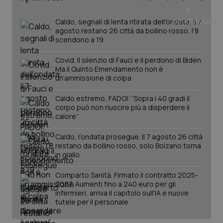
Salute orale & impianti
Caldo, segnali di lenta ritirata dell'ondata: il 7
agosto restano 26 città da bollino rosso, l'8
Sangue & coagulazione
scendono a 19
Covid. Il silenzio di Fauci e il perdono di Biden.
Tiroide
Ma il Quinto Emendamento non è
un’ammissione di colpa
Tumore al seno
Caldo estremo, FADOI: “Sopra i 40 gradi il
CookieScriptConsent
5 mesi
CookieScript
corpo può non riuscire più a disperdere il
settim
Tumore ovarico
www.quotidianosanita.it
calore”
Caldo, l’ondata prosegue. Il 7 agosto 26 città
Tumori del Polmone & Testa Collo
restano da bollino rosso, solo Bolzano torna
in giallo
Tumori gastrointestinali
Comparto Sanità. Firmato il contratto 2025-
2027. Aumenti fino a 240 euro per gli
Ulcera & Reflusso
infermieri, arriva il capitolo sull'IA e nuove
tutele per il personale
Vaccini