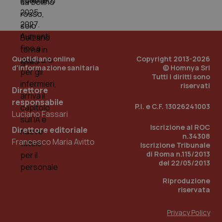
tracking-sites-ironfish-
www.quotidianosanita.it
4
tracking-enable
settim
2 gior
Quotidiano online
Copyright 2013-2026
tracking-sites-ironfish-
www.quotidianosanita.it
4
d'informazione sanitaria
© Homnya Srl
session-id
settim
Tutti i diritti sono
2 gior
riservati
Direttore
responsabile
P.I. e C.F. 13026241003
Luciano Fassari
_ga
1 anno
Google LLC
Iscrizione al ROC
mes
.quotidianosanita.it
Direttore editoriale
n.34308
Francesco Maria Avitto
Iscrizione Tribunale
di Roma n.115/2013
del 22/05/2013
Riproduzione
riservata
Privacy Policy