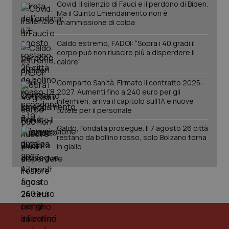
Covid. Il silenzio di Fauci e il perdono di Biden.
Salute orale & impianti
Ma il Quinto Emendamento non è
un’ammissione di colpa
Sangue & coagulazione
Caldo estremo, FADOI: “Sopra i 40 gradi il
corpo può non riuscire più a disperdere il
calore”
Tiroide
CookieScriptConsent
5 mesi
CookieScript
Comparto Sanità. Firmato il contratto 2025-
settim
www.quotidianosanita.it
Tumore al seno
2027. Aumenti fino a 240 euro per gli
infermieri, arriva il capitolo sull'IA e nuove
tutele per il personale
Tumore ovarico
Caldo, l’ondata prosegue. Il 7 agosto 26 città
restano da bollino rosso, solo Bolzano torna
Tumori del Polmone & Testa Collo
in giallo
Tumori gastrointestinali
Ulcera & Reflusso
tracking-sites-ironfish-
www.quotidianosanita.it
4
tracking-enable
settim
Vaccini
2 gior