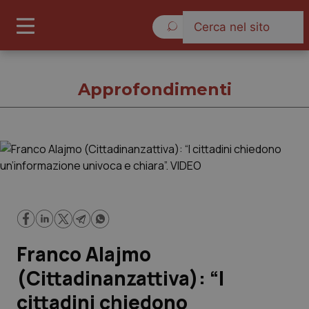
Sabato 8 Agosto 2026
Approfondimenti
Approfondimenti
Cronache
Governo e Parlamento
Franco Alajmo
Regioni e Asl
(Cittadinanzattiva): “I
cittadini chiedono
Lavoro e Professioni