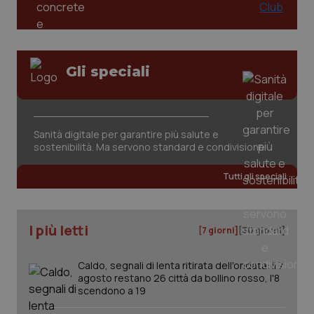
Valle D’Aosta
Oncodermatologia
Veneto
Oncoematologia
Gli speciali
Oncologia & Nutrizione
Necessari
Statistici
Marketing
Psoriasi & pelle
I cookie necessari contribuiscono a rendere fruibile il
sito web abilitandone funzionalità di base quali la
navigazione sulle pagine e l'accesso alle aree
Sanità digitale per garantire più salute e
protette del sito. Il sito web non è in grado di
Quotidiano Cardiologia
sostenibilità. Ma servono standard e condivisione
funzionare correttamente senza questi cookie.
Tutti gli speciali
Nome
Fornitore
/
Dominio
Scaden
Quotidiano Chirurgia
VISITOR_PRIVACY_METADATA
5 mesi
YouTube
settim
.youtube.com
Quotidiano Oncologia
I più letti
[7 giorni]
[30 giorni]
Quotidiano Pediatria
Caldo, segnali di lenta ritirata dell'ondata: il 7
agosto restano 26 città da bollino rosso, l'8
scendono a 19
Rene & patologie urogenitali