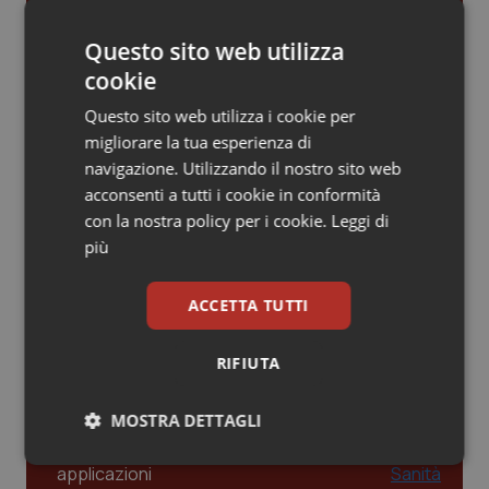
Gestione dell'Ipertensione resistente:
Piemonte
HIV
dalle Linee Guida alle terapie innovative
Questo sito web utilizza
cookie
Provincia Autonoma di Bolzano
Infezioni & Febbre
Questo sito web utilizza i cookie per
Leadership Infermieristica 2026: nuovi
migliorare la tua esperienza di
modelli di responsabilità e autonomia
Provincia Autonoma di Trento
Ipertensione & Scompenso
navigazione. Utilizzando il nostro sito web
acconsenti a tutti i cookie in conformità
Puglia
Malattie rare
con la nostra policy per i cookie.
Leggi di
Leadership Medica 2026: guidare team
più
clinici ad alte prestazioni
Sardegna
Malattia di Crohn & Rettocolite Ulcerosa
ACCETTA TUTTI
Sicilia
Neuroscienze & patologie neurodegenerative
AI e telemedicina nello studio
odontoiatrico: applicazioni concrete e
RIFIUTA
Toscana
Obesità
uso protetto
MOSTRA DETTAGLI
Umbria
Oftalmologia
Necessari
Statistici
Marketing