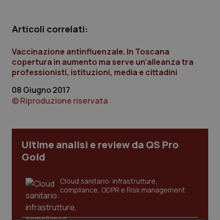
Calabria
Asma & BPCO
Articoli correlati:
Campania
Car-T
Vaccinazione antinfluenzale. In Toscana
Emilia-Romagna
Colesterolo & coronaropatie
copertura in aumento ma serve un’alleanza tra
professionisti, istituzioni, media e cittadini
Friuli Venezia Giulia
Dermatite Atopica
08 Giugno 2017
© Riproduzione riservata
Lazio
Diabete & glucometri
Liguria
Disturbi dell’umore
Ultime analisi e review da QS Pro
Gold
Lombardia
Dolore
Cloud sanitario: infrastrutture,
Marche
Donna & Salute
compliance, GDPR e Risk management
Molise
Epatiti