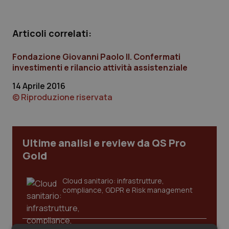
Calabria
Asma & BPCO
Articoli correlati:
Campania
Car-T
Fondazione Giovanni Paolo II. Confermati
Emilia-Romagna
Colesterolo & coronaropatie
investimenti e rilancio attività assistenziale
14 Aprile 2016
Friuli Venezia Giulia
Dermatite Atopica
© Riproduzione riservata
Lazio
Diabete & glucometri
Liguria
Disturbi dell’umore
Ultime analisi e review da QS Pro
Gold
Lombardia
Dolore
Cloud sanitario: infrastrutture,
compliance, GDPR e Risk management
Marche
Donna & Salute
Molise
Epatiti