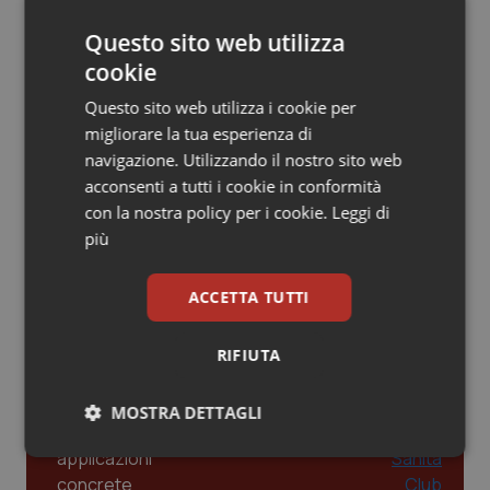
Gestione dell'Ipertensione resistente:
dalle Linee Guida alle terapie innovative
Piemonte
HIV
Questo sito web utilizza
cookie
Provincia Autonoma di Bolzano
Infezioni & Febbre
Questo sito web utilizza i cookie per
Leadership Infermieristica 2026: nuovi
modelli di responsabilità e autonomia
migliorare la tua esperienza di
Provincia Autonoma di Trento
Ipertensione & Scompenso
navigazione. Utilizzando il nostro sito web
acconsenti a tutti i cookie in conformità
Puglia
Malattie rare
con la nostra policy per i cookie.
Leggi di
Leadership Medica 2026: guidare team
clinici ad alte prestazioni
più
Sardegna
Malattia di Crohn & Rettocolite Ulcerosa
ACCETTA TUTTI
Sicilia
Neuroscienze & patologie neurodegenerative
AI e telemedicina nello studio
odontoiatrico: applicazioni concrete e
RIFIUTA
uso protetto
Toscana
Obesità
MOSTRA DETTAGLI
Umbria
Oftalmologia
Necessari
Statistici
Marketing