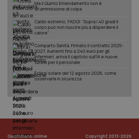
Ma il Quinto Emendamento non è
Salute orale & impianti
un’ammissione di colpa
Caldo estremo, FADOI: “Sopra i 40 gradi il
Sangue & coagulazione
corpo può non riuscire più a disperdere il
calore”
Tiroide
Comparto Sanità. Firmato il contratto 2025-
CookieScriptConsent
5 mesi
CookieScript
settim
2027. Aumenti fino a 240 euro per gli
www.quotidianosanita.it
Tumore al seno
infermieri, arriva il capitolo sull'IA e nuove
tutele per il personale
Tumore ovarico
Eclissi solare del 12 agosto 2026, come
osservarla in sicurezza
Tumori del Polmone & Testa Collo
Tumori gastrointestinali
Ulcera & Reflusso
tracking-sites-ironfish-
www.quotidianosanita.it
4
tracking-enable
settim
2 gior
Vaccini
Quotidiano online
Copyright 2013-2026