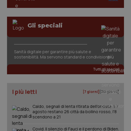
Valle D’Aosta
Oncodermatologia
Veneto
Oncoematologia
Gli speciali
Oncologia & Nutrizione
Necessari
Statistici
Marketing
I cookie necessari contribuiscono a rendere fruibile il
Psoriasi & pelle
sito web abilitandone funzionalità di base quali la
Sanità digitale per garantire più salute e
navigazione sulle pagine e l'accesso alle aree
sostenibilità. Ma servono standard e condivisione
protette del sito. Il sito web non è in grado di
Quotidiano Cardiologia
funzionare correttamente senza questi cookie.
Tutti gli speciali
Nome
Fornitore
/
Dominio
Scaden
Quotidiano Chirurgia
VISITOR_PRIVACY_METADATA
5 mesi
YouTube
settim
.youtube.com
I più letti
Quotidiano Oncologia
[7 giorni]
[30 giorni]
Caldo, segnali di lenta ritirata dell'ondata: il 7
Quotidiano Pediatria
agosto restano 26 città da bollino rosso, l'8
scendono a 21
Rene & patologie urogenitali
Covid. Il silenzio di Fauci e il perdono di Biden.