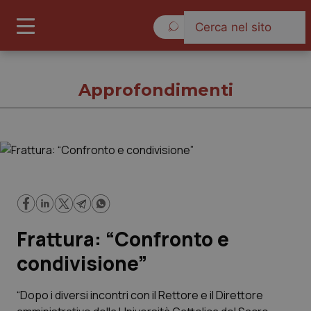
Venerdì 7 Agosto 2026
Approfondimenti
Approfondimenti
Cronache
Frattura: “Confronto e
Governo e Parlamento
condivisione”
Regioni e Asl
“Dopo i diversi incontri con il Rettore e il Direttore
Lavoro e Professioni