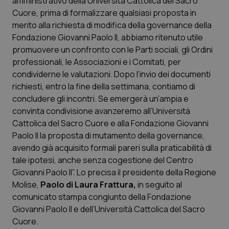
amministrativo della Università Cattolica del Sacro
Cuore, prima di formalizzare qualsiasi proposta in
Scienza e Farmaci
merito alla richiesta di modifica della governance della
Fondazione Giovanni Paolo II, abbiamo ritenuto utile
promuovere un confronto con le Parti sociali, gli Ordini
Studi e Analisi
professionali, le Associazioni e i Comitati, per
condividerne le valutazioni. Dopo l’invio dei documenti
Lettere al direttore
richiesti, entro la fine della settimana, contiamo di
concludere gli incontri. Se emergerà un’ampia e
Edizioni Regionali
convinta condivisione avanzeremo all’Università
Cattolica del Sacro Cuore e alla Fondazione Giovanni
QS Pro
Paolo II la proposta di mutamento della governance,
avendo già acquisito formali pareri sulla praticabilità di
Professionisti Sanitari.AI
tale ipotesi, anche senza cogestione del Centro
Giovanni Paolo II”. Lo precisa il presidente della Regione
Abruzzo
QS Pro Gold
Molise,
Paolo di Laura Frattura,
in seguito al
comunicato stampa congiunto della Fondazione
QS Club
Newsletter
Giovanni Paolo II e dell’Università Cattolica del Sacro
Basilicata
Artrite & artrosi
Cuore.