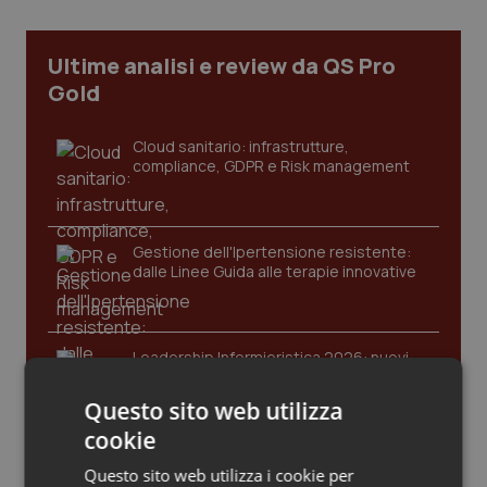
Calabria
Asma & BPCO
Ultime analisi e review da QS Pro
Campania
Car-T
Gold
Emilia-Romagna
Colesterolo & coronaropatie
Cloud sanitario: infrastrutture,
compliance, GDPR e Risk management
Friuli Venezia Giulia
Dermatite Atopica
Lazio
Diabete & glucometri
Gestione dell'Ipertensione resistente:
dalle Linee Guida alle terapie innovative
Liguria
Disturbi dell’umore
Lombardia
Dolore
Leadership Infermieristica 2026: nuovi
modelli di responsabilità e autonomia
Questo sito web utilizza
Marche
Donna & Salute
cookie
Leadership Medica 2026: guidare team
Molise
Epatiti
Questo sito web utilizza i cookie per
clinici ad alte prestazioni