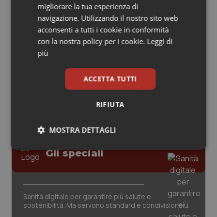
migliorare la tua esperienza di
Piemonte
HIV
navigazione. Utilizzando il nostro sito web
acconsenti a tutti i cookie in conformità
AI e telemedicina nello studio
con la nostra policy per i cookie.
Leggi di
Provincia Autonoma di Bolzano
Infezioni & Febbre
odontoiatrico: applicazioni concrete e
più
uso protetto
Provincia Autonoma di Trento
Ipertensione & Scompenso
ACCETTA TUTTI
Puglia
Malattie rare
RIFIUTA
Sardegna
Malattia di Crohn & Rettocolite Ulcerosa
MOSTRA DETTAGLI
Sicilia
Neuroscienze & patologie neurodegenerative
Necessari
Statistici
Marketing
Gli speciali
Toscana
Obesità
Umbria
Oftalmologia
Sanità digitale per garantire più salute e
sostenibilità. Ma servono standard e condivisione