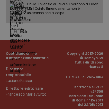
Covid. Il silenzio di Fauci e il perdono di Biden.
Salute orale & impianti
Ma il Quinto Emendamento non è
CookieScriptConsent
5 mesi
CookieScript
un’ammissione di colpa
settim
www.quotidianosanita.it
Sangue & coagulazione
Tiroide
Tumore al seno
Quotidiano online
Copyright 2013-2026
Tumore ovarico
d'informazione sanitaria
© Homnya Srl
Tutti i diritti sono
riservati
Tumori del Polmone & Testa Collo
Direttore
tracking-sites-ironfish-
www.quotidianosanita.it
4
responsabile
tracking-enable
settim
P.I. e C.F. 13026241003
2 gior
Luciano Fassari
Tumori gastrointestinali
Iscrizione al ROC
Direttore editoriale
n.34308
Ulcera & Reflusso
Francesco Maria Avitto
Iscrizione Tribunale
tracking-sites-ironfish-
www.quotidianosanita.it
4
di Roma n.115/2013
session-id
settim
del 22/05/2013
2 gior
Vaccini