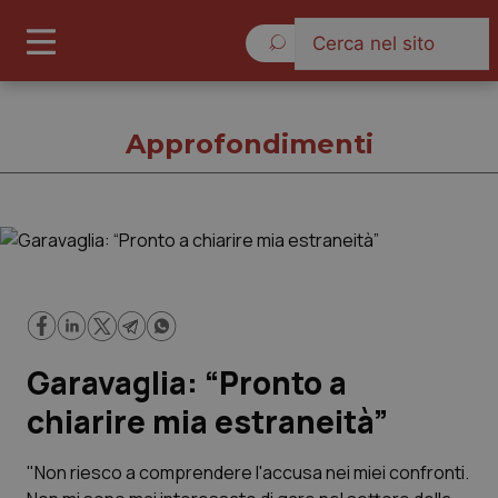
Giovedì 6 Agosto 2026
Approfondimenti
Approfondimenti
Cronache
Garavaglia: “Pronto a
Governo e Parlamento
chiarire mia estraneità”
Regioni e Asl
"Non riesco a comprendere l'accusa nei miei confronti.
Lavoro e Professioni