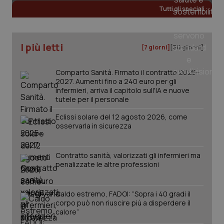
Valle D’Aosta
Oncodermatologia
Necessari
Statistici
Marketing
Tutti gli speciali
I cookie necessari contribuiscono a rendere fruibile il
Veneto
Oncoematologia
sito web abilitandone funzionalità di base quali la
navigazione sulle pagine e l'accesso alle aree
protette del sito. Il sito web non è in grado di
I più letti
[7 giorni]
[30 giorni]
Oncologia & Nutrizione
funzionare correttamente senza questi cookie.
Nome
Fornitore
/
Dominio
Scaden
Comparto Sanità. Firmato il contratto 2025-
Psoriasi & pelle
2027. Aumenti fino a 240 euro per gli
VISITOR_PRIVACY_METADATA
5 mesi
YouTube
settim
.youtube.com
infermieri, arriva il capitolo sull'IA e nuove
tutele per il personale
Quotidiano Cardiologia
Eclissi solare del 12 agosto 2026, come
osservarla in sicurezza
Quotidiano Chirurgia
Contratto sanità, valorizzati gli infermieri ma
Quotidiano Oncologia
penalizzate le altre professioni
Quotidiano Pediatria
Caldo estremo, FADOI: “Sopra i 40 gradi il
corpo può non riuscire più a disperdere il
Rene & patologie urogenitali
calore”