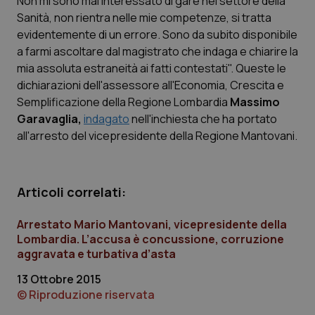
Non mi sono mai interessato di gare nel settore della
Sanità, non rientra nelle mie competenze, si tratta
Scienza e Farmaci
evidentemente di un errore. Sono da subito disponibile
a farmi ascoltare dal magistrato che indaga e chiarire la
mia assoluta estraneità ai fatti contestati". Queste le
Studi e Analisi
dichiarazioni dell'assessore all'Economia, Crescita e
Semplificazione della Regione Lombardia
Massimo
Lettere al direttore
Garavaglia,
indagato
nell'inchiesta che ha portato
all'arresto del vicepresidente della Regione Mantovani.
Edizioni Regionali
QS Pro
Articoli correlati:
Professionisti Sanitari.AI
Arrestato Mario Mantovani, vicepresidente della
Lombardia. L’accusa è concussione, corruzione
Abruzzo
QS Pro Gold
aggravata e turbativa d’asta
13 Ottobre 2015
QS Club
Newsletter
Basilicata
Artrite & artrosi
© Riproduzione riservata