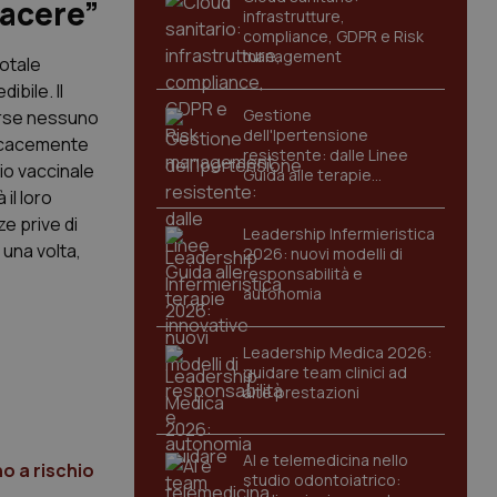
tacere”
infrastrutture,
compliance, GDPR e Risk
management
totale
ibile. Il
Gestione
Forse nessuno
dell'Ipertensione
rvicacemente
resistente: dalle Linee
io vaccinale
Guida alle terapie
innovative
il loro
ze prive di
Leadership Infermieristica
 una volta,
2026: nuovi modelli di
responsabilità e
autonomia
Leadership Medica 2026:
guidare team clinici ad
alte prestazioni
AI e telemedicina nello
o a rischio
studio odontoiatrico: