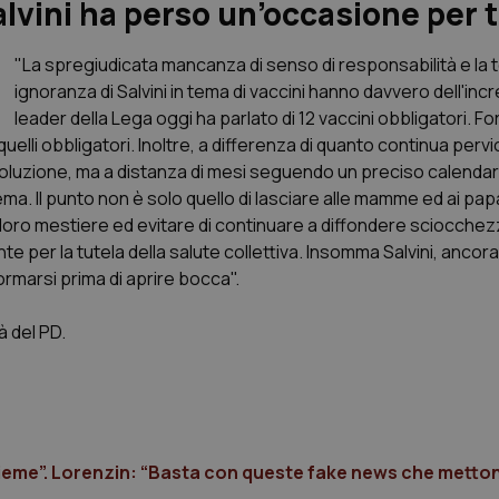
alvini ha perso un’occasione per 
"La spregiudicata mancanza di senso di responsabilità e la 
ignoranza di Salvini in tema di vaccini hanno davvero dell'incred
leader della Lega oggi ha parlato di 12 vaccini obbligatori. 
 quelli obbligatori. Inoltre, a differenza di quanto continua pe
soluzione, ma a distanza di mesi seguendo un preciso calendar
a. Il punto non è solo quello di lasciare alle mamme ed ai papà 
il loro mestiere ed evitare di continuare a diffondere sciocchez
te per la tutela della salute collettiva. Insomma Salvini, ancora
rmarsi prima di aprire bocca".
à del PD.
insieme”. Lorenzin: “Basta con queste fake news che metton