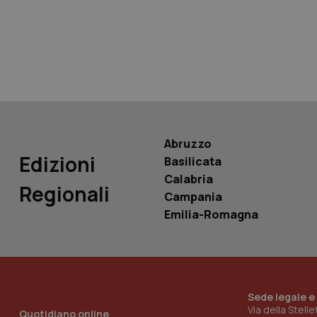
tracking-sites-ironf
tracking-enable
tracking-sites-ironf
session-id
_ga
Abruzzo
Edizioni
Basilicata
Calabria
Regionali
Campania
PHPSESSID
Emilia-Romagna
Sede legale e
_ga_KM60CM4NPH
Via della Stell
Quotidiano online