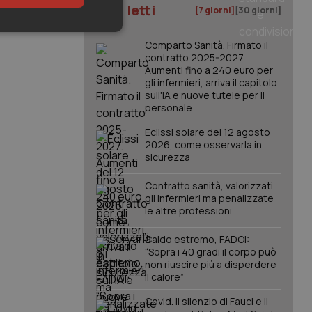
I più letti
[7 giorni]
[30 giorni]
keting
Comparto Sanità. Firmato il
contratto 2025-2027.
Aumenti fino a 240 euro per
gli infermieri, arriva il capitolo
sull'IA e nuove tutele per il
personale
Eclissi solare del 12 agosto
2026, come osservarla in
sicurezza
igazione sulle pagine
kie.
Contratto sanità, valorizzati
gli infermieri ma penalizzate
le altre professioni
er memorizzare le
utente per la loro
 dati sul consenso
Caldo estremo, FADOI:
itiche e
tendo che le loro
“Sopra i 40 gradi il corpo può
ssioni future.
non riuscire più a disperdere
il calore”
l servizio Cookie-
erenze di consenso
sario che il banner
Covid. Il silenzio di Fauci e il
funzioni