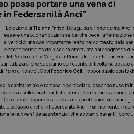
nso possa portare una vena di
 in Federsanità Anci”
"L’elezione di
Tiziana Frittelli
alla guida di Federsanità Anci, 
essere una buona notizia in sé perché vede l’affermazione 
ai vertici di una così importante realtà nel contesto della sanit
è anche nel merito della scelta effettuata dal congresso di 
r del Policlinico Tor Vergata di Roma. Un ospedale universitari
a sanità laziale, che sappiamo con quante difficoltà ha dovuto a
di Piano di rientro". Così
Federico Gelli
, responsabile sanità d
a della sanità laziale e romana in particolare, essendo riuscita i
unciare a quelle caratteristiche di eccellenza e innovazione 
cita. Ora questa esperienza, unita a una professionalità manage
o e sviluppo anche in Federsanità Anci, in un momento in cui l
sione le nuove sfide assistenziali che abbiamo davanti", conclud