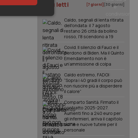
I più letti
[7 giorni]
[30 giorni]
keting
Caldo, segnali di lenta ritirata
dell'ondata: il 7 agosto
restano 26 città da bollino
rosso, l'8 scendono a 19
Covid. Il silenzio di Fauci e il
perdono di Biden. Ma il Quinto
Emendamento non è
un’ammissione di colpa
igazione sulle pagine
Caldo estremo, FADOI:
kie.
“Sopra i 40 gradi il corpo può
non riuscire più a disperdere
il calore”
er memorizzare le
utente per la loro
Comparto Sanità. Firmato il
 dati sul consenso
contratto 2025-2027.
itiche e
tendo che le loro
Aumenti fino a 240 euro per
ssioni future.
gli infermieri, arriva il capitolo
sull'IA e nuove tutele per il
l servizio Cookie-
personale
erenze di consenso
sario che il banner