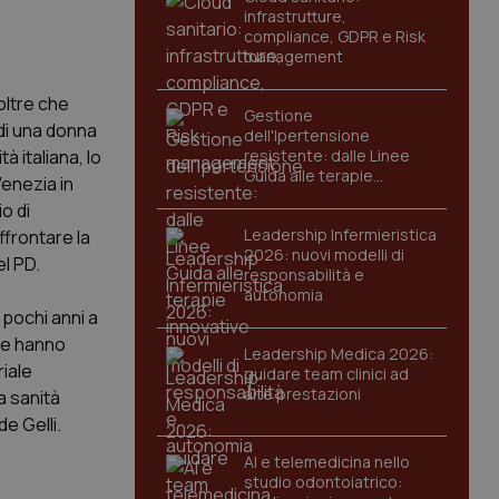
infrastrutture,
compliance, GDPR e Risk
management
oltre che
Gestione
di una donna
dell'Ipertensione
à italiana, lo
resistente: dalle Linee
Guida alle terapie
Venezia in
innovative
o di
Leadership Infermieristica
ffrontare la
2026: nuovi modelli di
el PD.
responsabilità e
autonomia
n pochi anni a
che hanno
Leadership Medica 2026:
riale
guidare team clinici ad
alte prestazioni
a sanità
e Gelli.
AI e telemedicina nello
studio odontoiatrico: