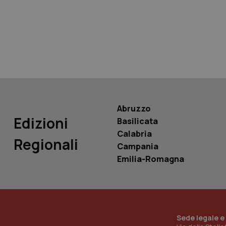
tracking-sites-ironf
tracking-enable
tracking-sites-ironf
session-id
_ga
Abruzzo
Edizioni
Basilicata
Calabria
Regionali
Campania
PHPSESSID
Emilia-Romagna
_ga_KM60CM4NPH
Sede legale e