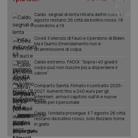
Salute orale & impianti
Caldo, segnali di lenta ritirata dell'ondata: il 7
agosto restano 26 città da bollino rosso, l'8
Sangue & coagulazione
scendono a 19
Covid. Il silenzio di Fauci e il perdono di Biden.
Tiroide
Ma il Quinto Emendamento non è
un’ammissione di colpa
Tumore al seno
Caldo estremo, FADOI: “Sopra i 40 gradi il
CookieScriptConsent
5 mesi
CookieScript
corpo può non riuscire più a disperdere il
Tumore ovarico
settim
www.quotidianosanita.it
calore”
Comparto Sanità. Firmato il contratto 2025-
Tumori del Polmone & Testa Collo
2027. Aumenti fino a 240 euro per gli
infermieri, arriva il capitolo sull'IA e nuove
tutele per il personale
Tumori gastrointestinali
Caldo, l’ondata prosegue. Il 7 agosto 26 città
Ulcera & Reflusso
restano da bollino rosso, solo Bolzano torna
in giallo
Vaccini