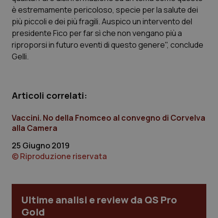
Calabria
Asma & BPCO
è estremamente pericoloso, specie per la salute dei
più piccoli e dei più fragili. Auspico un intervento del
Campania
Car-T
presidente Fico per far sì che non vengano più a
riproporsi in futuro eventi di questo genere", conclude
Gelli.
Emilia-Romagna
Colesterolo & coronaropatie
Friuli Venezia Giulia
Dermatite Atopica
Articoli correlati:
Lazio
Diabete & glucometri
Vaccini. No della Fnomceo al convegno di Corvelva
alla Camera
Liguria
Disturbi dell’umore
25 Giugno 2019
© Riproduzione riservata
Lombardia
Dolore
Marche
Donna & Salute
Ultime analisi e review da QS Pro
Molise
Epatiti
Gold