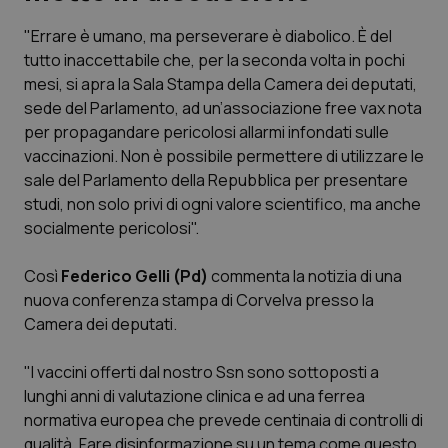
"Errare è umano, ma perseverare è diabolico. È del
Scienza e Farmaci
tutto inaccettabile che, per la seconda volta in pochi
mesi, si apra la Sala Stampa della Camera dei deputati,
Studi e Analisi
sede del Parlamento, ad un’associazione free vax nota
per propagandare pericolosi allarmi infondati sulle
Lettere al direttore
vaccinazioni. Non è possibile permettere di utilizzare le
sale del Parlamento della Repubblica per presentare
Edizioni Regionali
studi, non solo privi di ogni valore scientifico, ma anche
socialmente pericolosi".
QS Pro
Così
Federico Gelli (Pd)
commenta la notizia di una
nuova conferenza stampa di Corvelva presso la
Professionisti Sanitari.AI
Camera dei deputati.
Abruzzo
QS Pro Gold
"I vaccini offerti dal nostro Ssn sono sottoposti a
lunghi anni di valutazione clinica e ad una ferrea
QS Club
Newsletter
Basilicata
Artrite & artrosi
normativa europea che prevede centinaia di controlli di
qualità. Fare disinformazione su un tema come questo