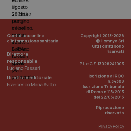
tracking-sites-ironfish-
www.quotidianosanita.it
4
tracking-enable
settim
2 gior
Quotidiano online
Copyright 2013-2026
tracking-sites-ironfish-
www.quotidianosanita.it
4
d'informazione sanitaria
© Homnya Srl
session-id
settim
Tutti i diritti sono
2 gior
riservati
Direttore
responsabile
P.I. e C.F. 13026241003
Luciano Fassari
_ga
1 anno
Google LLC
Iscrizione al ROC
mes
.quotidianosanita.it
Direttore editoriale
n.34308
Francesco Maria Avitto
Iscrizione Tribunale
di Roma n.115/2013
del 22/05/2013
Riproduzione
riservata
Privacy Policy