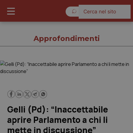
Sabato 8 Agosto 2026
Approfondimenti
Approfondimenti
Cronache
Governo e Parlamento
Gelli (Pd): “Inaccettabile
Regioni e Asl
aprire Parlamento a chi li
mette in discussione”
Lavoro e Professioni