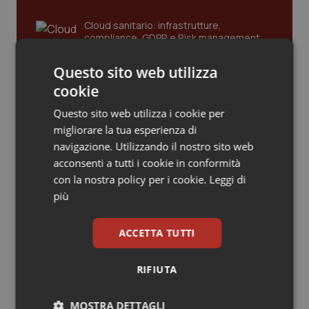
Piemonte
HIV
Cloud sanitario: infrastrutture,
compliance, GDPR e Risk management
Provincia Autonoma di Bolzano
Infezioni & Febbre
Questo sito web utilizza
cookie
Gestione dell'Ipertensione resistente:
Provincia Autonoma di Trento
Ipertensione & Scompenso
dalle Linee Guida alle terapie innovative
Questo sito web utilizza i cookie per
migliorare la tua esperienza di
Puglia
Malattie rare
navigazione. Utilizzando il nostro sito web
Leadership Infermieristica 2026: nuovi
acconsenti a tutti i cookie in conformità
Sardegna
Malattia di Crohn & Rettocolite Ulcerosa
modelli di responsabilità e autonomia
con la nostra policy per i cookie.
Leggi di
più
Sicilia
Neuroscienze & patologie neurodegenerative
Leadership Medica 2026: guidare team
ACCETTA TUTTI
Toscana
Obesità
clinici ad alte prestazioni
RIFIUTA
Umbria
Oftalmologia
AI e telemedicina nello studio
MOSTRA DETTAGLI
odontoiatrico: applicazioni concrete e