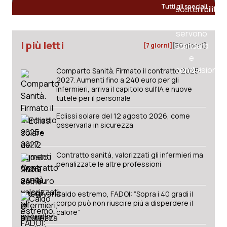
Tutti gli speciali
Salute orale & impianti
Sangue & coagulazione
I più letti
[7 giorni]
[30 giorni]
Tiroide
Comparto Sanità. Firmato il contratto 2025-
2027. Aumenti fino a 240 euro per gli
infermieri, arriva il capitolo sull'IA e nuove
Tumore al seno
tutele per il personale
Tumore ovarico
Eclissi solare del 12 agosto 2026, come
osservarla in sicurezza
Tumori del Polmone & Testa Collo
Contratto sanità, valorizzati gli infermieri ma
penalizzate le altre professioni
Tumori gastrointestinali
Caldo estremo, FADOI: “Sopra i 40 gradi il
Ulcera & Reflusso
corpo può non riuscire più a disperdere il
calore”
Vaccini