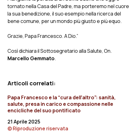
Calabria
Asma & BPCO
tornato nella Casa del Padre, ma porteremo nel cuore
la sua benedizione, il suo esempio nella ricerca del
Campania
Car-T
bene comune, per un mondo più giusto e più equo.
Grazie, Papa Francesco. A Dio.”
Emilia-Romagna
Colesterolo & coronaropatie
Così dichiara il Sottosegretario alla Salute, On.
Friuli Venezia Giulia
Dermatite Atopica
Marcello Gemmato
.
Lazio
Diabete & glucometri
Articoli correlati:
Liguria
Disturbi dell’umore
Papa Francesco e la “cura dell’altro”: sanità,
Lombardia
Dolore
salute, presa in carico e compassione nelle
encicliche del suo pontificato
Marche
Donna & Salute
21 Aprile 2025
© Riproduzione riservata
Molise
Epatiti