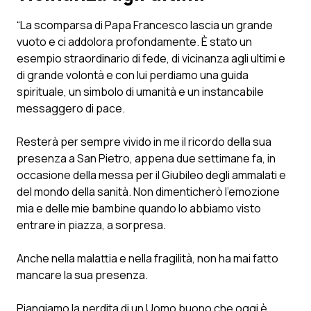
“La scomparsa di Papa Francesco lascia un grande
Scienza e Farmaci
vuoto e ci addolora profondamente. È stato un
esempio straordinario di fede, di vicinanza agli ultimi e
Studi e Analisi
di grande volontà e con lui perdiamo una guida
spirituale, un simbolo di umanità e un instancabile
Lettere al direttore
messaggero di pace.
Edizioni Regionali
Resterà per sempre vivido in me il ricordo della sua
presenza a San Pietro, appena due settimane fa, in
occasione della messa per il Giubileo degli ammalati e
QS Pro
del mondo della sanità. Non dimenticherò l’emozione
mia e delle mie bambine quando lo abbiamo visto
Professionisti Sanitari.AI
entrare in piazza, a sorpresa.
Abruzzo
QS Pro Gold
Anche nella malattia e nella fragilità, non ha mai fatto
mancare la sua presenza.
QS Club
Newsletter
Basilicata
Artrite & artrosi
Piangiamo la perdita di un Uomo buono che oggi è