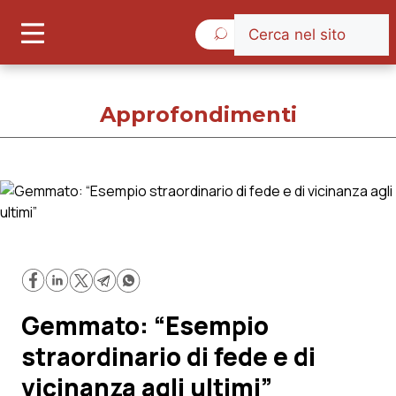
Giovedì 6 Agosto 2026
Approfondimenti
Approfondimenti
Cronache
Governo e Parlamento
Gemmato: “Esempio
Regioni e Asl
straordinario di fede e di
vicinanza agli ultimi”
Lavoro e Professioni