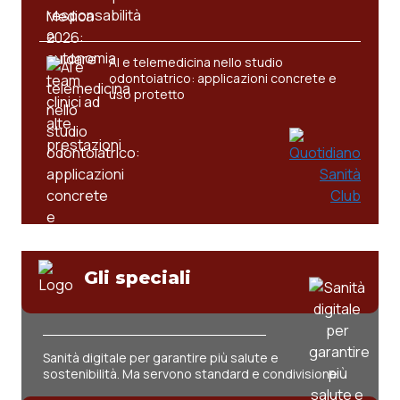
Valle D’Aosta
Oncodermatologia
Veneto
Oncoematologia
AI e telemedicina nello studio
odontoiatrico: applicazioni concrete e
Oncologia & Nutrizione
uso protetto
Psoriasi & pelle
Quotidiano Cardiologia
Quotidiano Chirurgia
Gli speciali
Quotidiano Oncologia
Quotidiano Pediatria
Sanità digitale per garantire più salute e
Rene & patologie urogenitali
sostenibilità. Ma servono standard e condivisione