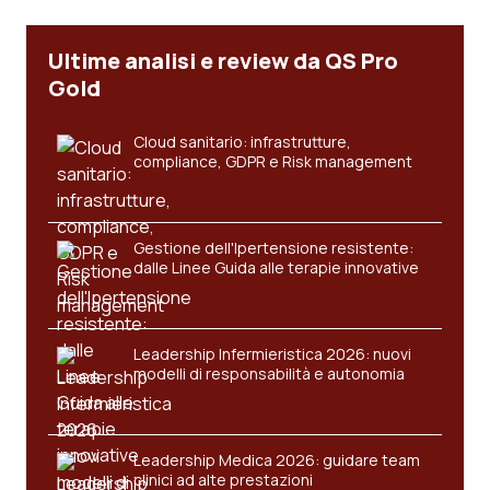
Piemonte
HIV
Ultime analisi e review da QS Pro
Gold
Provincia Autonoma di Bolzano
Infezioni & Febbre
Cloud sanitario: infrastrutture,
Provincia Autonoma di Trento
Ipertensione & Scompenso
compliance, GDPR e Risk management
Puglia
Malattie rare
Gestione dell'Ipertensione resistente:
Sardegna
Malattia di Crohn & Rettocolite Ulcerosa
dalle Linee Guida alle terapie innovative
Sicilia
Neuroscienze & patologie neurodegenerative
Leadership Infermieristica 2026: nuovi
modelli di responsabilità e autonomia
Toscana
Obesità
Umbria
Oftalmologia
Leadership Medica 2026: guidare team
clinici ad alte prestazioni