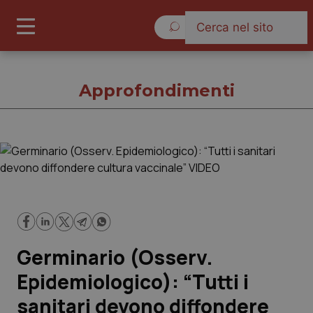
Sabato 8 Agosto 2026
Approfondimenti
Approfondimenti
Cronache
Governo e Parlamento
Germinario (Osserv.
Regioni e Asl
Epidemiologico): “Tutti i
sanitari devono diffondere
Lavoro e Professioni