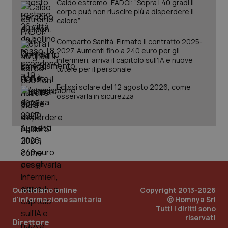
Caldo estremo, FADOI: “Sopra i 40 gradi il
Salute orale & impianti
corpo può non riuscire più a disperdere il
calore”
Sangue & coagulazione
Comparto Sanità. Firmato il contratto 2025-
2027. Aumenti fino a 240 euro per gli
CookieScriptConsent
5 mesi
infermieri, arriva il capitolo sull'IA e nuove
CookieScript
Tiroide
settim
www.quotidianosanita.it
tutele per il personale
Eclissi solare del 12 agosto 2026, come
Tumore al seno
osservarla in sicurezza
Tumore ovarico
Tumori del Polmone & Testa Collo
Tumori gastrointestinali
tracking-sites-ironfish-
www.quotidianosanita.it
4
Quotidiano online
Copyright 2013-2026
tracking-enable
settim
Ulcera & Reflusso
d'informazione sanitaria
© Homnya Srl
2 gior
Tutti i diritti sono
riservati
Direttore
Vaccini