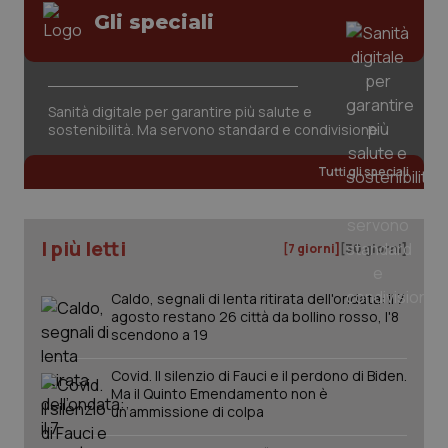
Valle D’Aosta
Oncodermatologia
Gli speciali
Veneto
Oncoematologia
Necessari
Statistici
Marketing
Oncologia & Nutrizione
Sanità digitale per garantire più salute e
I cookie necessari contribuiscono a rendere fruibile il
sostenibilità. Ma servono standard e condivisione
sito web abilitandone funzionalità di base quali la
navigazione sulle pagine e l'accesso alle aree
Psoriasi & pelle
protette del sito. Il sito web non è in grado di
Tutti gli speciali
funzionare correttamente senza questi cookie.
Quotidiano Cardiologia
Nome
Fornitore
/
Dominio
Scaden
VISITOR_PRIVACY_METADATA
5 mesi
YouTube
I più letti
[7 giorni]
[30 giorni]
settim
.youtube.com
Quotidiano Chirurgia
Caldo, segnali di lenta ritirata dell'ondata: il 7
Quotidiano Oncologia
agosto restano 26 città da bollino rosso, l'8
scendono a 19
Quotidiano Pediatria
Covid. Il silenzio di Fauci e il perdono di Biden.
Ma il Quinto Emendamento non è
un’ammissione di colpa
Rene & patologie urogenitali