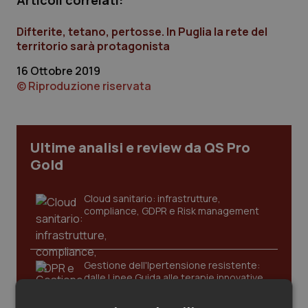
Articoli correlati:
Calabria
Asma & BPCO
Difterite, tetano, pertosse. In Puglia la rete del
Campania
Car-T
territorio sarà protagonista
16 Ottobre 2019
Emilia-Romagna
Colesterolo & coronaropatie
© Riproduzione riservata
Friuli Venezia Giulia
Dermatite Atopica
Ultime analisi e review da QS Pro
Lazio
Diabete & glucometri
Gold
Liguria
Disturbi dell’umore
Cloud sanitario: infrastrutture,
compliance, GDPR e Risk management
Lombardia
Dolore
Marche
Donna & Salute
Gestione dell'Ipertensione resistente:
dalle Linee Guida alle terapie innovative
Molise
Epatiti