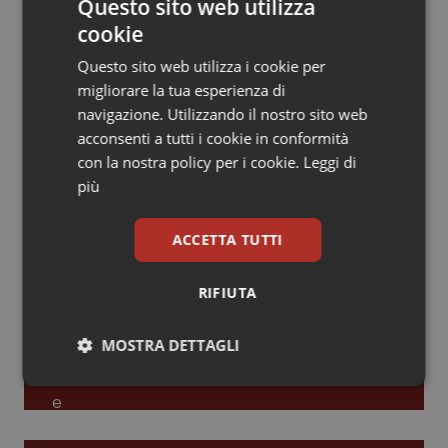
Questo sito web utilizza
cookie
Piemonte
HIV
Leadership Infermieristica 2026: nuovi
modelli di responsabilità e autonomia
Questo sito web utilizza i cookie per
Provincia Autonoma di Bolzano
Infezioni & Febbre
migliorare la tua esperienza di
navigazione. Utilizzando il nostro sito web
Leadership Medica 2026: guidare team
Provincia Autonoma di Trento
Ipertensione & Scompenso
acconsenti a tutti i cookie in conformità
clinici ad alte prestazioni
con la nostra policy per i cookie.
Leggi di
più
Puglia
Malattie rare
AI e telemedicina nello studio
ACCETTA TUTTI
Sardegna
Malattia di Crohn & Rettocolite Ulcerosa
odontoiatrico: applicazioni concrete e
uso protetto
RIFIUTA
Sicilia
Neuroscienze & patologie neurodegenerative
MOSTRA DETTAGLI
Toscana
Obesità
Necessari
Statistici
Marketing
Umbria
Oftalmologia