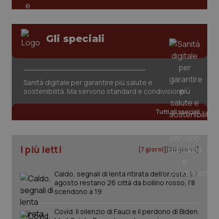
Nome
Fornitore
/
Dominio
Scaden
Salute orale & impianti
VISITOR_PRIVACY_METADATA
5 mesi
YouTube
settim
.youtube.com
Sangue & coagulazione
Gli speciali
Tiroide
Sanità digitale per garantire più salute e
Tumore al seno
sostenibilità. Ma servono standard e condivisione
Tumore ovarico
Tutti gli speciali
Tumori del Polmone & Testa Collo
I più letti
[7 giorni]
[30 giorni]
Tumori gastrointestinali
Caldo, segnali di lenta ritirata dell'ondata: il 7
CookieScriptConsent
5 mesi
CookieScript
agosto restano 26 città da bollino rosso, l'8
settim
Ulcera & Reflusso
www.quotidianosanita.it
scendono a 19
Covid. Il silenzio di Fauci e il perdono di Biden.
Vaccini