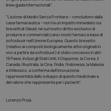
Calabria
Asma & BPCO
linee guida internazionali".
Campania
Car-T
"L’azione di Medici Senza Frontiere – concludono dalla
casa farmaceutica – non ha un impatto immediato sui
brevetti di Gilead, né sul nostro diritto esclusivo di
Emilia-Romagna
Colesterolo & coronaropatie
produrre e commercializzare i nostri farmaci a base di
sofosbuvir nell’Unione Europea. Questo brevetto
Friuli Venezia Giulia
Dermatite Atopica
(relativo ai composti biologicamente attivi originati in
vivo a partire da sofosbuvir) è stato concesso in altri
Lazio
Diabete & glucometri
19 Paesi, inclusi gli Stati Uniti, il Giappone, la Corea, il
Canada, l’Australia, la Cina, l’India, l’Indonesia, la Malesia
Liguria
Disturbi dell’umore
e il Messico, a conferma dell’innovazione
rappresentata dallo sviluppo di questo medicinale e
Lombardia
Dolore
del valore che rappresenta per i pazienti".
Marche
Donna & Salute
Lorenzo Proia
Molise
Epatiti