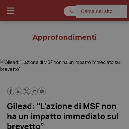
Sabato 8 Agosto 2026
Approfondimenti
Approfondimenti
Cronache
Governo e Parlamento
Gilead: “L’azione di MSF non
Regioni e Asl
ha un impatto immediato sul
brevetto”
Lavoro e Professioni