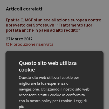
Piemonte
HIV
Articoli correlati:
Epatite C. MSF si unisce all’azione europea contro
Provincia Autonoma di Bolzano
Infezioni & Febbre
il brevetto del Sofosbuvir: “Trattamento fuori
portata anche in paesi ad alto reddito”
Provincia Autonoma di Trento
Ipertensione & Scompenso
27 Marzo 2017
© Riproduzione riservata
Puglia
Malattie rare
Sardegna
Malattia di Crohn & Rettocolite Ulcerosa
Questo sito web utilizza
Ultime analisi e review da QS Pro
cookie
Gold
Sicilia
Neuroscienze & patologie neurodegenerative
Questo sito web utilizza i cookie per
migliorare la tua esperienza di
Toscana
Obesità
Cloud sanitario: infrastrutture,
compliance, GDPR e Risk management
navigazione. Utilizzando il nostro sito web
acconsenti a tutti i cookie in conformità
Umbria
Oftalmologia
con la nostra policy per i cookie.
Leggi di
più
Gestione dell'Ipertensione resistente: