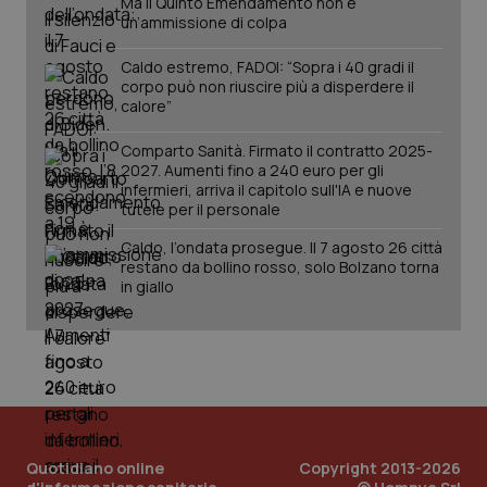
Ma il Quinto Emendamento non è
un’ammissione di colpa
Caldo estremo, FADOI: “Sopra i 40 gradi il
corpo può non riuscire più a disperdere il
calore”
Comparto Sanità. Firmato il contratto 2025-
2027. Aumenti fino a 240 euro per gli
tracking-sites-ironfish-
infermieri, arriva il capitolo sull'IA e nuove
www.quotidianosanita.it
4
tracking-enable
settim
tutele per il personale
2 gior
Caldo, l’ondata prosegue. Il 7 agosto 26 città
restano da bollino rosso, solo Bolzano torna
in giallo
tracking-sites-ironfish-
www.quotidianosanita.it
4
session-id
settim
2 gior
_ga
1 anno
Google LLC
mes
.quotidianosanita.it
Quotidiano online
Copyright 2013-2026