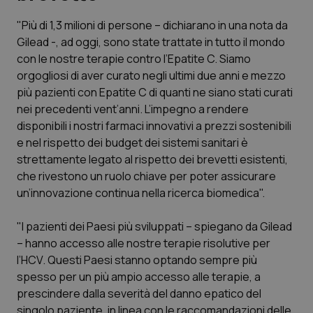
"Più di 1,3 milioni di persone – dichiarano in una nota da
Scienza e Farmaci
Gilead -, ad oggi, sono state trattate in tutto il mondo
con le nostre terapie contro l’Epatite C. Siamo
Studi e Analisi
orgogliosi di aver curato negli ultimi due anni e mezzo
più pazienti con Epatite C di quanti ne siano stati curati
Lettere al direttore
nei precedenti vent’anni. L’impegno a rendere
disponibili i nostri farmaci innovativi a prezzi sostenibili
Edizioni Regionali
e nel rispetto dei budget dei sistemi sanitari è
strettamente legato al rispetto dei brevetti esistenti,
che rivestono un ruolo chiave per poter assicurare
QS Pro
un’innovazione continua nella ricerca biomedica".
Professionisti Sanitari.AI
"I pazienti dei Paesi più sviluppati – spiegano da Gilead
– hanno accesso alle nostre terapie risolutive per
Abruzzo
QS Pro Gold
l’HCV. Questi Paesi stanno optando sempre più
spesso per un più ampio accesso alle terapie, a
QS Club
Newsletter
Basilicata
Artrite & artrosi
prescindere dalla severità del danno epatico del
singolo paziente, in linea con le raccomandazioni delle