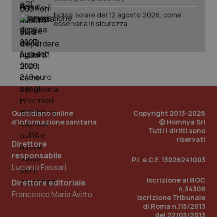
Eclissi solare del 12 agosto 2026, come
osservarla in sicurezza
_ga
1 anno
Google LLC
mes
.quotidianosanita.it
Quotidiano online
Copyright 2013-2026
d'informazione sanitaria
© Homnya Srl
Tutti i diritti sono
riservati
Direttore
responsabile
P.I. e C.F. 13026241003
Luciano Fassari
Iscrizione al ROC
Direttore editoriale
n.34308
Francesco Maria Avitto
Iscrizione Tribunale
di Roma n.115/2013
del 22/05/2013