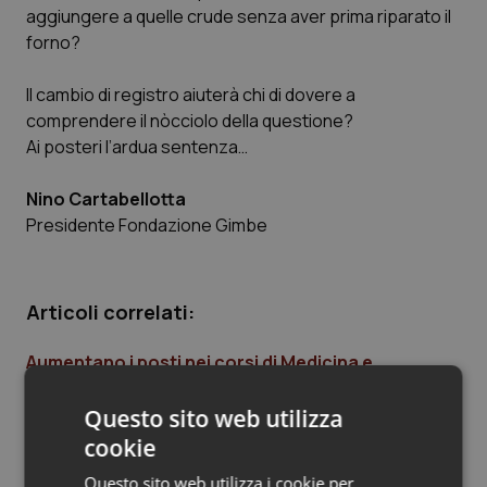
aggiungere a quelle crude senza aver prima riparato il
Piemonte
HIV
forno?
Provincia Autonoma di Bolzano
Infezioni & Febbre
Il cambio di registro aiuterà chi di dovere a
comprendere il nòcciolo della questione?
Ai posteri l’ardua sentenza…
Provincia Autonoma di Trento
Ipertensione & Scompenso
Nino Cartabellotta
Puglia
Malattie rare
Presidente Fondazione Gimbe
Sardegna
Malattia di Crohn & Rettocolite Ulcerosa
Articoli correlati:
Sicilia
Neuroscienze & patologie neurodegenerative
Aumentano i posti nei corsi di Medicina e
Toscana
Obesità
Odontoiatria. Bussetti ha firmato i decreti.
Coletto “Scelta in linea con richiesta Regioni”
Questo sito web utilizza
Umbria
Oftalmologia
cookie
27 Giugno 2019
© Riproduzione riservata
Questo sito web utilizza i cookie per