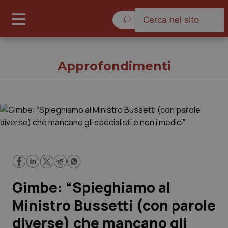
Venerdì 7 Agosto 2026
Approfondimenti
Approfondimenti
Cronache
Governo e Parlamento
Gimbe: “Spieghiamo al
Regioni e Asl
Ministro Bussetti (con parole
diverse) che mancano gli
Lavoro e Professioni