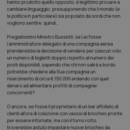
hanno prodotto quello opposto, è legittimo provare a
Calabria
Asma & BPCO
cambiare linguaggio, presupponendo che il mondo (e
la politica in particolare) sia popolato da sordi che non
Campania
Car-T
vogliono sentire, quindi…
Emilia-Romagna
Colesterolo & coronaropatie
Pregiatissimo Ministro Bussetti, se Lei fosse
l’amministratore delegato di una compagnia aerea
Friuli Venezia Giulia
Dermatite Atopica
prenderebbe la decisione di vendere per ciascun volo
un numero di biglietti doppio rispetto al numero dei
Lazio
Diabete & glucometri
posti disponibili, sapendo che chi non salirà a bordo
potrebbe chiedere alla Sua compagnia un
risarcimento di circa € 150.000 andando con quel
Liguria
Disturbi dell’umore
denaro ad alimentare profitti di compagnie
concorrenti?
Lombardia
Dolore
O ancora, se fosse il proprietario di un bar affollato di
Marche
Donna & Salute
clienti all’ora di colazione con vassoi di brioches pronte
per essere infornate, ma con il forno rotto,
Molise
Epatiti
troverebbe astuto impastare nuove brioches da