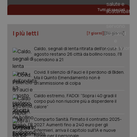
Tutti gli speciali
CookieScriptConsent
5 mesi
CookieScript
settim
www.quotidianosanita.it
I più letti
[7 giorni]
[30 giorni]
Caldo, segnali di lenta ritirata dell'ondata: il 7
agosto restano 26 città da bollino rosso, l'8
scendono a 21
Covid. Il silenzio di Fauci e il perdono di Biden.
Ma il Quinto Emendamento non è
un’ammissione di colpa
tracking-sites-ironfish-
www.quotidianosanita.it
4
Caldo estremo, FADOI: “Sopra i 40 gradi il
tracking-enable
settim
2 gior
corpo può non riuscire più a disperdere il
calore”
Comparto Sanità. Firmato il contratto 2025-
2027. Aumenti fino a 240 euro per gli
tracking-sites-ironfish-
www.quotidianosanita.it
4
infermieri, arriva il capitolo sull'IA e nuove
session-id
settim
2 gior
tutele per il personale