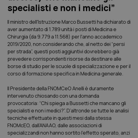
specialisti e non i medici”
Scienza e Farmaci
Il ministro dell'Istruzione Marco Bussetti ha dichiarato di
aver aumentato di 1.789 unità i posti di Medicina e
Studi e Analisi
Chirurgia (da 9.779 a 11.568) per l'anno accademico
2019/2020, non considerando che, al netto dei “persi
Lettere al direttore
per strada”, questi posti aggiuntivi dovrebbero già
prevedere corrispondenti risorse da destinare alle
Edizioni Regionali
borse di studio per le scuole di specializzazione e per il
corso di formazione specifica in Medicina generale.
QS Pro
Il Presidente della FNOMCeO Anelli è duramente
Professionisti Sanitari.AI
intervenuto chiosando con una domanda
provocatoria: “Chi spiega a Bussetti che mancano gli
Abruzzo
QS Pro Gold
specialisti e non i medici?”. D’altronde se tutte le analisi
tecniche effettuate in questi mesi dalla stessa
QS Club
Newsletter
FNOMcEO, dall’ANAAO, dalle associazioni di
Basilicata
Artrite & artrosi
specializzandi non hanno sortito l’effetto sperato, anzi