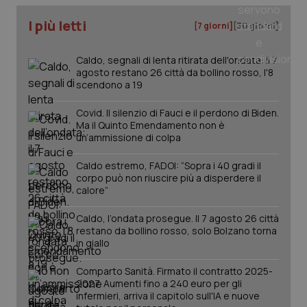
Salute orale & impianti
I più letti
[7 giorni]
[30 giorni]
Sangue & coagulazione
Caldo, segnali di lenta ritirata dell'ondata: il 7
agosto restano 26 città da bollino rosso, l'8
scendono a 19
Tiroide
Covid. Il silenzio di Fauci e il perdono di Biden.
Tumore al seno
Ma il Quinto Emendamento non è
un’ammissione di colpa
Tumore ovarico
CookieScriptConsent
5 mesi
CookieScript
Caldo estremo, FADOI: “Sopra i 40 gradi il
settim
www.quotidianosanita.it
corpo può non riuscire più a disperdere il
calore”
Tumori del Polmone & Testa Collo
Caldo, l’ondata prosegue. Il 7 agosto 26 città
Tumori gastrointestinali
restano da bollino rosso, solo Bolzano torna
in giallo
Ulcera & Reflusso
Comparto Sanità. Firmato il contratto 2025-
2027. Aumenti fino a 240 euro per gli
infermieri, arriva il capitolo sull'IA e nuove
Vaccini