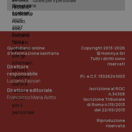
tutele per il personale
tracking-sites-ironfish-
www.quotidianosanita.it
4
tracking-enable
settim
2 gior
tracking-sites-ironfish-
www.quotidianosanita.it
4
Quotidiano online
Copyright 2013-2026
session-id
settim
d'informazione sanitaria
© Homnya Srl
2 gior
Tutti i diritti sono
riservati
Direttore
responsabile
P.I. e C.F. 13026241003
_ga
1 anno
Google LLC
Luciano Fassari
mes
.quotidianosanita.it
Iscrizione al ROC
Direttore editoriale
n.34308
Francesco Maria Avitto
Iscrizione Tribunale
di Roma n.115/2013
del 22/05/2013
Riproduzione
riservata