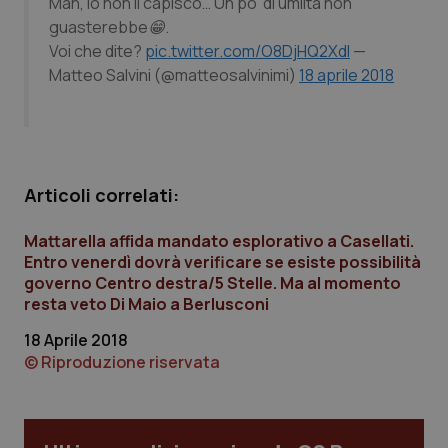
Mah, io non li capisco… Un po’ di umiltà non
Calabria
Asma & BPCO
guasterebbe😁.
Voi che dite?
pic.twitter.com/O8DjHQ2XdI
—
Campania
Car-T
Matteo Salvini (@matteosalvinimi)
18 aprile 2018
Emilia-Romagna
Colesterolo & coronaropatie
Friuli Venezia Giulia
Dermatite Atopica
Articoli correlati:
Lazio
Diabete & glucometri
Mattarella affida mandato esplorativo a Casellati.
Entro venerdì dovrà verificare se esiste possibilità
Liguria
Disturbi dell’umore
governo Centro destra/5 Stelle. Ma al momento
resta veto Di Maio a Berlusconi
Lombardia
Dolore
18 Aprile 2018
© Riproduzione riservata
Marche
Donna & Salute
Molise
Epatiti