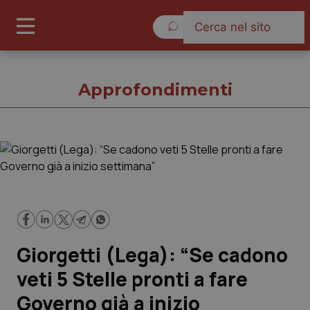
Domenica 9 Agosto 2026
Approfondimenti
Approfondimenti
Cronache
Governo e Parlamento
Giorgetti (Lega): “Se cadono
Regioni e Asl
veti 5 Stelle pronti a fare
Governo già a inizio
Lavoro e Professioni