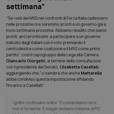
settimana”
Scienza e Farmaci
"Se i veti del M5S nei confronti di Forza Italia cadessero
nelle prossime ore saremmo pronti a un governo già a
Studi e Analisi
inizio settimana prossima. Abbiamo ribadito che siamo
pronti, anzi prontissimi, a partecipare a un governo
Lettere al direttore
indicato dagli italiani con il voto premiando il
centrodestra come coalizione e il M5S come primo
Edizioni Regionali
partito", così il capogruppo della Lega alla Camera,
Giancarlo Giorgetti
, al termine delle consultazioni
QS Pro
con il presidente del Senato, E
lisabetta Casellati
,
aggiungendo che "ci sembra che anche
Mattarella
Professionisti Sanitari.AI
abbia condiviso questa impostazione affidando
l'incarico a Casellati".
Abruzzo
QS Pro Gold
QS Club
I grillini continuano a dire “O comandiamo noi o
Newsletter
Basilicata
Artrite & artrosi
non si fa niente. E magari andiamo insieme al PD”.