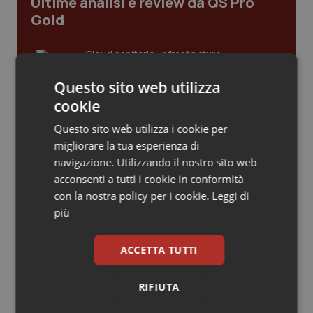
Ultime analisi e review da QS Pro
Gold
Piemonte
HIV
Cloud sanitario: infrastrutture,
Provincia Autonoma di Bolzano
Infezioni & Febbre
compliance, GDPR e Risk management
Questo sito web utilizza
Provincia Autonoma di Trento
Ipertensione & Scompenso
cookie
Gestione dell'Ipertensione resistente:
Questo sito web utilizza i cookie per
Puglia
Malattie rare
dalle Linee Guida alle terapie innovative
migliorare la tua esperienza di
navigazione. Utilizzando il nostro sito web
Sardegna
Malattia di Crohn & Rettocolite Ulcerosa
acconsenti a tutti i cookie in conformità
Leadership Infermieristica 2026: nuovi
con la nostra policy per i cookie.
Leggi di
modelli di responsabilità e autonomia
Sicilia
Neuroscienze & patologie neurodegenerative
più
Toscana
Obesità
ACCETTA TUTTI
Leadership Medica 2026: guidare team
clinici ad alte prestazioni
Umbria
Oftalmologia
RIFIUTA