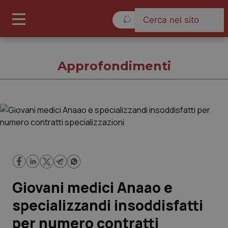
Venerdì 7 Agosto 2026
Approfondimenti
Approfondimenti
Cronache
Governo e Parlamento
Giovani medici Anaao e
Regioni e Asl
specializzandi insoddisfatti
per numero contratti
Lavoro e Professioni