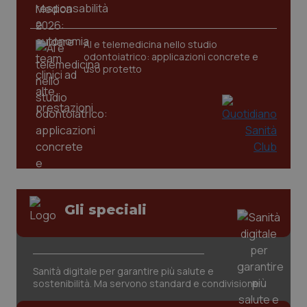
Salute orale & impianti
I cookie necessari contribuiscono a rendere fruibile il
sito web abilitandone funzionalità di base quali la
AI e telemedicina nello studio
navigazione sulle pagine e l'accesso alle aree
Sangue & coagulazione
odontoiatrico: applicazioni concrete e
protette del sito. Il sito web non è in grado di
uso protetto
funzionare correttamente senza questi cookie.
Tiroide
Nome
Fornitore
/
Dominio
Scaden
VISITOR_PRIVACY_METADATA
5 mesi
YouTube
settim
.youtube.com
Tumore al seno
Tumore ovarico
Tumori del Polmone & Testa Collo
Gli speciali
Tumori gastrointestinali
Ulcera & Reflusso
Sanità digitale per garantire più salute e
sostenibilità. Ma servono standard e condivisione
Vaccini