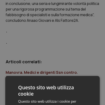
in conclusione, una seria e lungimirante volontà politica
Piemonte
HIV
per una rigorosa programmazione sul tema del
fabbisogno di specialisti e sulla formazione medica",
Provincia Autonoma di Bolzano
Infezioni & Febbre
concludono Anaao Giovani e Als Fattore2A.
Provincia Autonoma di Trento
Ipertensione & Scompenso
Puglia
Malattie rare
Sardegna
Malattia di Crohn & Rettocolite Ulcerosa
Articoli correlati:
Sicilia
Neuroscienze & patologie neurodegenerative
Manovra. Medici e dirigenti Ssn contro.
Anaao: “Governo e Parlamento ‘avari’ con
Toscana
Obesità
personale sanità. Ora azioni legali e sindacali”
Questo sito web utilizza
17 Dicembre 2019
cookie
Umbria
Oftalmologia
© Riproduzione riservata
Questo sito web utilizza i cookie per