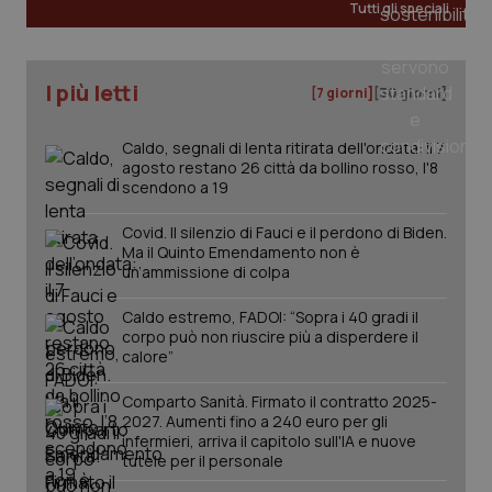
Tutti gli speciali
CookieScriptConsent
5 mesi
CookieScript
settim
www.quotidianosanita.it
I più letti
[7 giorni]
[30 giorni]
Caldo, segnali di lenta ritirata dell'ondata: il 7
agosto restano 26 città da bollino rosso, l'8
scendono a 19
Covid. Il silenzio di Fauci e il perdono di Biden.
Ma il Quinto Emendamento non è
un’ammissione di colpa
tracking-sites-ironfish-
www.quotidianosanita.it
4
Caldo estremo, FADOI: “Sopra i 40 gradi il
tracking-enable
settim
corpo può non riuscire più a disperdere il
2 gior
calore”
Comparto Sanità. Firmato il contratto 2025-
2027. Aumenti fino a 240 euro per gli
tracking-sites-ironfish-
www.quotidianosanita.it
4
infermieri, arriva il capitolo sull'IA e nuove
session-id
settim
tutele per il personale
2 gior