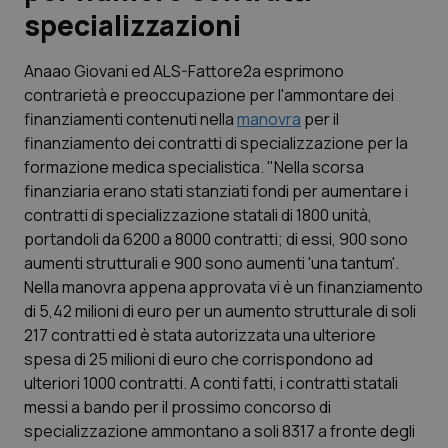
specializzazioni
Scienza e Farmaci
Anaao Giovani ed ALS-Fattore2a esprimono
contrarietà e preoccupazione per l'ammontare dei
Studi e Analisi
finanziamenti contenuti nella
manovra
per il
finanziamento dei contratti di specializzazione per la
Lettere al direttore
formazione medica specialistica. "Nella scorsa
finanziaria erano stati stanziati fondi per aumentare i
Edizioni Regionali
contratti di specializzazione statali di 1800 unità,
portandoli da 6200 a 8000 contratti; di essi, 900 sono
QS Pro
aumenti strutturali e 900 sono aumenti 'una tantum'.
Nella manovra appena approvata vi è un finanziamento
Professionisti Sanitari.AI
di 5,42 milioni di euro per un aumento strutturale di soli
217 contratti ed è stata autorizzata una ulteriore
Abruzzo
QS Pro Gold
spesa di 25 milioni di euro che corrispondono ad
ulteriori 1000 contratti. A conti fatti, i contratti statali
QS Club
Newsletter
messi a bando per il prossimo concorso di
Basilicata
Artrite & artrosi
specializzazione ammontano a soli 8317 a fronte degli