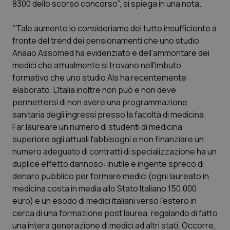
8300 dello scorso concorso", si spiega in una nota.
Calabria
Asma & BPCO
"Tale aumento lo consideriamo del tutto insufficiente a
Campania
Car-T
fronte del trend dei pensionamenti che uno studio
Anaao Assomed ha evidenziato e dell'ammontare dei
Emilia-Romagna
Colesterolo & coronaropatie
medici che attualmente si trovano nell'imbuto
formativo che uno studio Als ha recentemente
Friuli Venezia Giulia
Dermatite Atopica
elaborato. L'Italia inoltre non può e non deve
permettersi di non avere una programmazione
Lazio
Diabete & glucometri
sanitaria degli ingressi presso la facoltà di medicina.
Far laureare un numero di studenti di medicina
superiore agli attuali fabbisogni e non finanziare un
Liguria
Disturbi dell’umore
numero adeguato di contratti di specializzazione ha un
duplice effetto dannoso: inutile e ingente spreco di
Lombardia
Dolore
denaro pubblico per formare medici (ogni laureato in
medicina costa in media allo Stato Italiano 150.000
Marche
Donna & Salute
euro) e un esodo di medici italiani verso l'estero in
cerca di una formazione post laurea, regalando di fatto
Molise
Epatiti
una intera generazione di medici ad altri stati. Occorre,