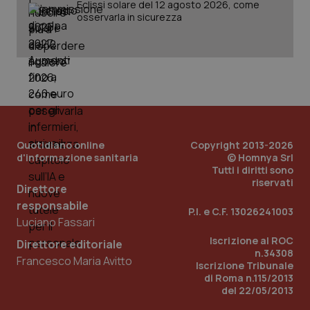
Eclissi solare del 12 agosto 2026, come
osservarla in sicurezza
_ga
1 anno
Google LLC
mes
.quotidianosanita.it
Quotidiano online
Copyright 2013-2026
d'informazione sanitaria
© Homnya Srl
Tutti i diritti sono
riservati
Direttore
responsabile
P.I. e C.F. 13026241003
Luciano Fassari
Iscrizione al ROC
Direttore editoriale
n.34308
Francesco Maria Avitto
Iscrizione Tribunale
di Roma n.115/2013
del 22/05/2013