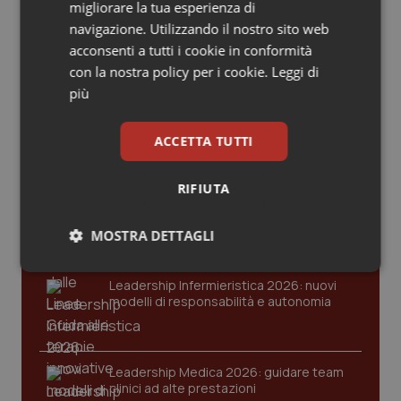
Valle D’Aosta
Oncodermatologia
migliorare la tua esperienza di
navigazione. Utilizzando il nostro sito web
Ultime analisi e review da QS Pro
Veneto
Oncoematologia
acconsenti a tutti i cookie in conformità
Gold
con la nostra policy per i cookie.
Leggi di
più
Oncologia & Nutrizione
Cloud sanitario: infrastrutture,
compliance, GDPR e Risk management
Psoriasi & pelle
ACCETTA TUTTI
Quotidiano Cardiologia
RIFIUTA
Gestione dell'Ipertensione resistente:
dalle Linee Guida alle terapie innovative
Quotidiano Chirurgia
MOSTRA DETTAGLI
Necessari
Statistici
Marketing
Quotidiano Oncologia
Leadership Infermieristica 2026: nuovi
modelli di responsabilità e autonomia
Quotidiano Pediatria
Leadership Medica 2026: guidare team
Rene & patologie urogenitali
clinici ad alte prestazioni
Necessari
Statistici
Marketing