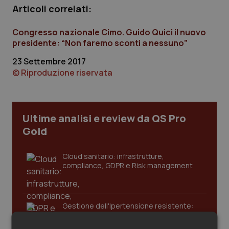
Calabria
Asma & BPCO
Articoli correlati:
Congresso nazionale Cimo. Guido Quici il nuovo
Campania
Car-T
presidente: “Non faremo sconti a nessuno”
Emilia-Romagna
Colesterolo & coronaropatie
23 Settembre 2017
© Riproduzione riservata
Friuli Venezia Giulia
Dermatite Atopica
Lazio
Diabete & glucometri
Ultime analisi e review da QS Pro
Gold
Liguria
Disturbi dell’umore
Cloud sanitario: infrastrutture,
compliance, GDPR e Risk management
Lombardia
Dolore
Marche
Donna & Salute
Gestione dell'Ipertensione resistente:
dalle Linee Guida alle terapie innovative
Molise
Epatiti