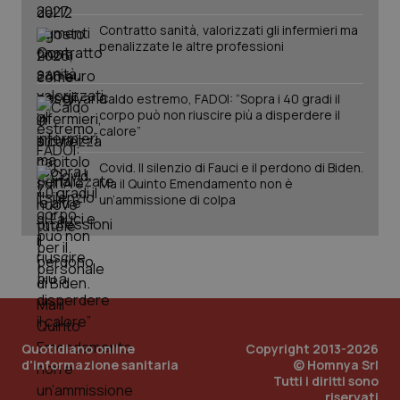
Salute orale & impianti
Contratto sanità, valorizzati gli infermieri ma
penalizzate le altre professioni
Sangue & coagulazione
Caldo estremo, FADOI: “Sopra i 40 gradi il
Tiroide
CookieScriptConsent
5 mesi
CookieScript
corpo può non riuscire più a disperdere il
settim
www.quotidianosanita.it
calore”
Tumore al seno
Covid. Il silenzio di Fauci e il perdono di Biden.
Ma il Quinto Emendamento non è
un’ammissione di colpa
Tumore ovarico
Tumori del Polmone & Testa Collo
Tumori gastrointestinali
tracking-sites-ironfish-
www.quotidianosanita.it
4
Ulcera & Reflusso
Quotidiano online
Copyright 2013-2026
tracking-enable
settim
2 gior
d'informazione sanitaria
© Homnya Srl
Tutti i diritti sono
Vaccini
riservati