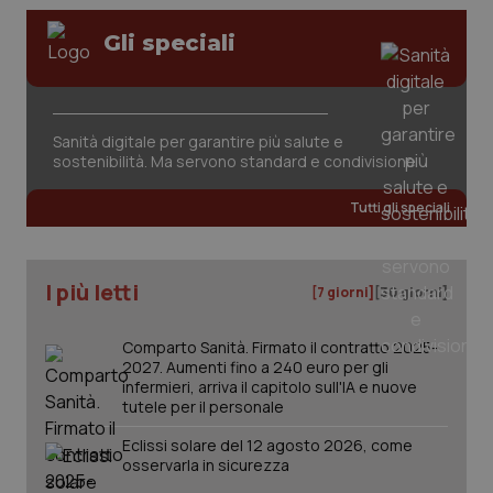
Valle D’Aosta
Oncodermatologia
Gli speciali
Veneto
Oncoematologia
Necessari
Statistici
Marketing
Oncologia & Nutrizione
I cookie necessari contribuiscono a rendere fruibile il
Sanità digitale per garantire più salute e
sito web abilitandone funzionalità di base quali la
sostenibilità. Ma servono standard e condivisione
Psoriasi & pelle
navigazione sulle pagine e l'accesso alle aree
protette del sito. Il sito web non è in grado di
Tutti gli speciali
funzionare correttamente senza questi cookie.
Quotidiano Cardiologia
Nome
Fornitore
/
Dominio
Scaden
VISITOR_PRIVACY_METADATA
5 mesi
YouTube
Quotidiano Chirurgia
I più letti
settim
.youtube.com
[7 giorni]
[30 giorni]
Quotidiano Oncologia
Comparto Sanità. Firmato il contratto 2025-
2027. Aumenti fino a 240 euro per gli
infermieri, arriva il capitolo sull'IA e nuove
Quotidiano Pediatria
tutele per il personale
Eclissi solare del 12 agosto 2026, come
Rene & patologie urogenitali
osservarla in sicurezza