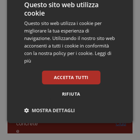
Questo sito web utilizza
Piemonte
HIV
cookie
Leadership Infermieristica 2026: nuovi
modelli di responsabilità e autonomia
Questo sito web utilizza i cookie per
Provincia Autonoma di Bolzano
Infezioni & Febbre
migliorare la tua esperienza di
navigazione. Utilizzando il nostro sito web
Provincia Autonoma di Trento
Ipertensione & Scompenso
acconsenti a tutti i cookie in conformità
Leadership Medica 2026: guidare team
clinici ad alte prestazioni
con la nostra policy per i cookie.
Leggi di
Puglia
Malattie rare
più
Sardegna
Malattia di Crohn & Rettocolite Ulcerosa
AI e telemedicina nello studio
ACCETTA TUTTI
odontoiatrico: applicazioni concrete e
uso protetto
Sicilia
Neuroscienze & patologie neurodegenerative
RIFIUTA
Toscana
Obesità
MOSTRA DETTAGLI
Umbria
Oftalmologia
Necessari
Statistici
Marketing