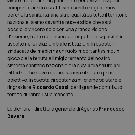
lavoro. Dopo anni di grandi lotte per evitare i tagli al
comparto, anni in cui abbiamo scritto regole nuove
Scienza e Farmaci
perché la sanità italiana sia di qualità su tutto il territorio
nazionale, siamo davanti a nuove sfide che sarà
possibile vincere solo con una grande visione
Studi e Analisi
d'insieme, frutto del reciproco rispetto e capacità di
ascolto nelle relazioni tra le istituzioni. In questo il
Lettere al direttore
sindacato dei medici ha un ruolo importantissimo. In
gioco c'è la tenuta e il miglioramento del nostro
Edizioni Regionali
sistema sanitario nazionale e la cura della salute dei
cittadini, che deve restare sempre il nostro primo
QS Pro
obiettivo. In questa circostanza mi preme salutare e
ringraziare
Riccardo Cassi
, per il grande contributo
Professionisti Sanitari.AI
fornito durante il suo mandato".
Abruzzo
QS Pro Gold
Lo dichiara il direttore generale di Agenas
Francesco
Bevere
.
QS Club
Newsletter
Basilicata
Artrite & artrosi