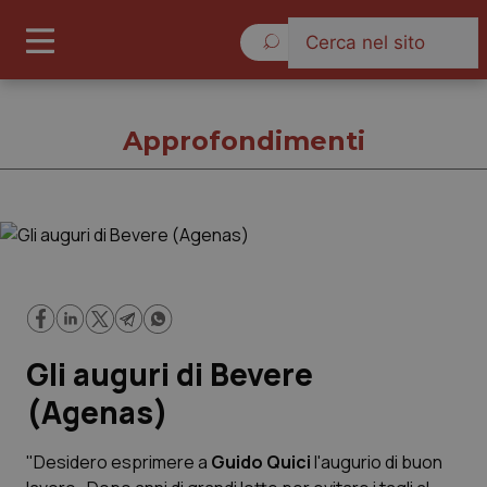
Venerdì 7 Agosto 2026
Approfondimenti
Approfondimenti
Cronache
Gli auguri di Bevere
Governo e Parlamento
(Agenas)
Regioni e Asl
"Desidero esprimere a
Guido Quici
l'augurio di buon
Lavoro e Professioni