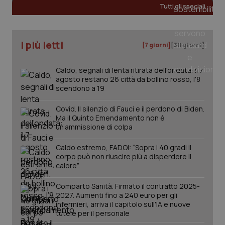
Tutti gli speciali
I più letti
[7 giorni]
[30 giorni]
Caldo, segnali di lenta ritirata dell'ondata: il 7
agosto restano 26 città da bollino rosso, l'8
scendono a 19
Covid. Il silenzio di Fauci e il perdono di Biden.
Ma il Quinto Emendamento non è
un’ammissione di colpa
Caldo estremo, FADOI: “Sopra i 40 gradi il
corpo può non riuscire più a disperdere il
calore”
PHPSESSID
Sessio
PHP.net
www.quotidianosanita.it
Comparto Sanità. Firmato il contratto 2025-
2027. Aumenti fino a 240 euro per gli
infermieri, arriva il capitolo sull'IA e nuove
tutele per il personale