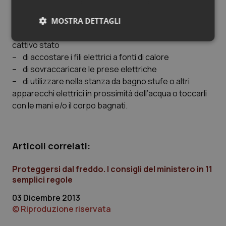
di stufe elettriche o a gas
– di utilizzare stufe o apparecchi elettrici che
MOSTRA DETTAGLI
appaiono danneggiati o con il cavo di alimentazione in
Necessari
Statistici
Marketing
cattivo stato
– di accostare i fili elettrici a fonti di calore
– di sovraccaricare le prese elettriche
– di utilizzare nella stanza da bagno stufe o altri
apparecchi elettrici in prossimità dell’acqua o toccarli
con le mani e/o il corpo bagnati.
Necessari
Statistici
Marketing
I cookie necessari contribuiscono a rendere fruibile il
sito web abilitandone funzionalità di base quali la
Articoli correlati:
navigazione sulle pagine e l'accesso alle aree
protette del sito. Il sito web non è in grado di
funzionare correttamente senza questi cookie.
Proteggersi dal freddo. I consigli del ministero in 11
semplici regole
Nome
Fornitore
/
Dominio
Scaden
VISITOR_PRIVACY_METADATA
5 mesi
YouTube
03 Dicembre 2013
settim
.youtube.com
© Riproduzione riservata