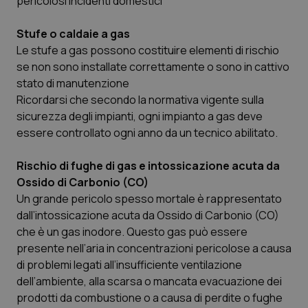
pericolosi incidenti domestici
Scienza e Farmaci
Stufe o caldaie a gas
Le stufe a gas possono costituire elementi di rischio
se non sono installate correttamente o sono in cattivo
Studi e Analisi
stato di manutenzione
Ricordarsi che secondo la normativa vigente sulla
Lettere al direttore
sicurezza degli impianti, ogni impianto a gas deve
essere controllato ogni anno da un tecnico abilitato.
Edizioni Regionali
Rischio di fughe di gas e intossicazione acuta da
QS Pro
Ossido di Carbonio (CO)
Un grande pericolo spesso mortale è rappresentato
Professionisti Sanitari.AI
dall’intossicazione acuta da Ossido di Carbonio (CO)
che è un gas inodore. Questo gas può essere
Abruzzo
QS Pro Gold
presente nell’aria in concentrazioni pericolose a causa
di problemi legati all’insufficiente ventilazione
QS Club
Newsletter
dell’ambiente, alla scarsa o mancata evacuazione dei
Basilicata
Artrite & artrosi
prodotti da combustione o a causa di perdite o fughe