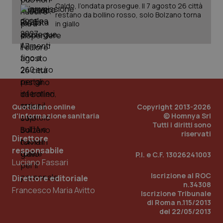
Caldo, l’ondata prosegue. Il 7 agosto 26 città
restano da bollino rosso, solo Bolzano torna
in giallo
Quotidiano online
Copyright 2013-2026
d'informazione sanitaria
© Homnya Srl
Tutti i diritti sono
_ga_KM60CM4NPH
.quotidianosanita.it
1 anno
riservati
Direttore
mes
responsabile
P.I. e C.F. 13026241003
Luciano Fassari
Iscrizione al ROC
Direttore editoriale
n.34308
Francesco Maria Avitto
Iscrizione Tribunale
di Roma n.115/2013
del 22/05/2013