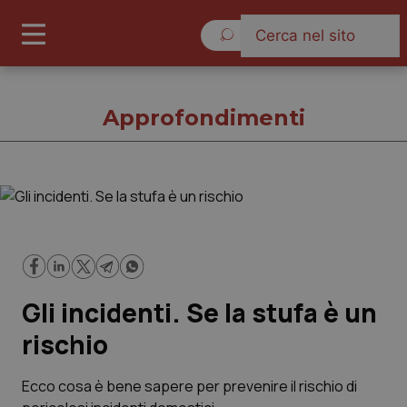
Sabato 8 Agosto 2026
Approfondimenti
Approfondimenti
Cronache
Gli incidenti. Se la stufa è un
Governo e Parlamento
rischio
Regioni e Asl
Ecco cosa è bene sapere per prevenire il rischio di
Lavoro e Professioni