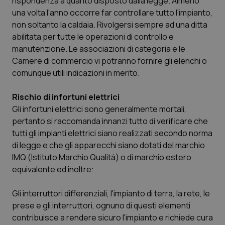
rispondenza a quanto disposto dalla legge. Almeno
Valle D’Aosta
Oncodermatologia
una volta l'anno occorre far controllare tutto l'impianto,
non soltanto la caldaia. Rivolgersi sempre ad una ditta
Veneto
Oncoematologia
abilitata per tutte le operazioni di controllo e
manutenzione. Le associazioni di categoria e le
Oncologia & Nutrizione
Camere di commercio vi potranno fornire gli elenchi o
comunque utili indicazioni in merito.
Psoriasi & pelle
Rischio di infortuni elettrici
Quotidiano Cardiologia
Gli infortuni elettrici sono generalmente mortali,
pertanto si raccomanda innanzi tutto di verificare che
Quotidiano Chirurgia
tutti gli impianti elettrici siano realizzati secondo norma
di legge e che gli apparecchi siano dotati del marchio
IMQ (Istituto Marchio Qualità) o di marchio estero
Quotidiano Oncologia
equivalente ed inoltre:
Quotidiano Pediatria
Gli interruttori differenziali, l'impianto di terra, la rete, le
prese e gli interruttori, ognuno di questi elementi
Rene & patologie urogenitali
contribuisce a rendere sicuro l'impianto e richiede cura