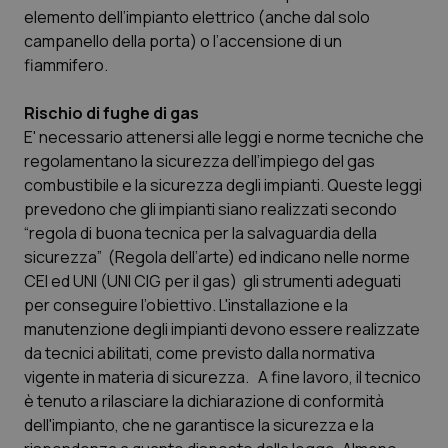
elemento dell’impianto elettrico (anche dal solo
Piemonte
HIV
campanello della porta) o l’accensione di un
fiammifero.
Provincia Autonoma di Bolzano
Infezioni & Febbre
Rischio di fughe di gas
E' necessario attenersi alle leggi e norme tecniche che
Provincia Autonoma di Trento
Ipertensione & Scompenso
regolamentano la sicurezza dell’impiego del gas
combustibile e la sicurezza degli impianti. Queste leggi
Puglia
Malattie rare
prevedono che gli impianti siano realizzati secondo
“regola di buona tecnica per la salvaguardia della
Sardegna
Malattia di Crohn & Rettocolite Ulcerosa
sicurezza” (Regola dell’arte) ed indicano nelle norme
CEI ed UNI (UNI CIG per il gas) gli strumenti adeguati
Sicilia
Neuroscienze & patologie neurodegenerative
per conseguire l’obiettivo. L'installazione e la
manutenzione degli impianti devono essere realizzate
Toscana
Obesità
da tecnici abilitati, come previsto dalla normativa
vigente in materia di sicurezza. A fine lavoro, il tecnico
Umbria
Oftalmologia
è tenuto a rilasciare la dichiarazione di conformità
dell'impianto, che ne garantisce la sicurezza e la