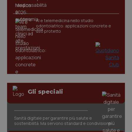
tracking-sites-ironfish-
www.quotidianosanita.it
4
AI e telemedicina nello studio
tracking-enable
settim
odontoiatrico: applicazioni concrete e
2 gior
uso protetto
tracking-sites-ironfish-
www.quotidianosanita.it
4
session-id
settim
2 gior
_ga
1 anno
Google LLC
mes
.quotidianosanita.it
Gli speciali
Sanità digitale per garantire più salute e
sostenibilità. Ma servono standard e condivisione