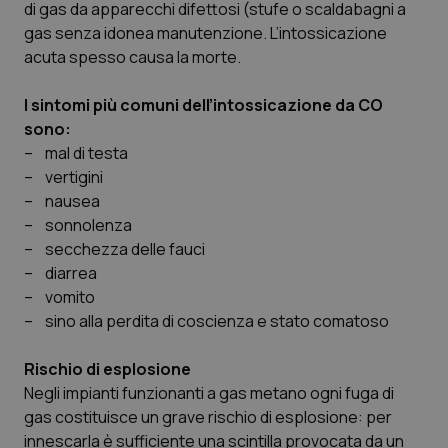
di gas da apparecchi difettosi (stufe o scaldabagni a
Calabria
Asma & BPCO
gas senza idonea manutenzione. L’intossicazione
acuta spesso causa la morte.
Campania
Car-T
I sintomi più comuni dell’intossicazione da CO
Emilia-Romagna
Colesterolo & coronaropatie
sono:
– mal di testa
Friuli Venezia Giulia
Dermatite Atopica
– vertigini
– nausea
Lazio
Diabete & glucometri
– sonnolenza
– secchezza delle fauci
– diarrea
Liguria
Disturbi dell’umore
– vomito
– sino alla perdita di coscienza e stato comatoso
Lombardia
Dolore
Rischio di esplosione
Marche
Donna & Salute
Negli impianti funzionanti a gas metano ogni fuga di
gas costituisce un grave rischio di esplosione: per
Molise
Epatiti
innescarla è sufficiente una scintilla provocata da un