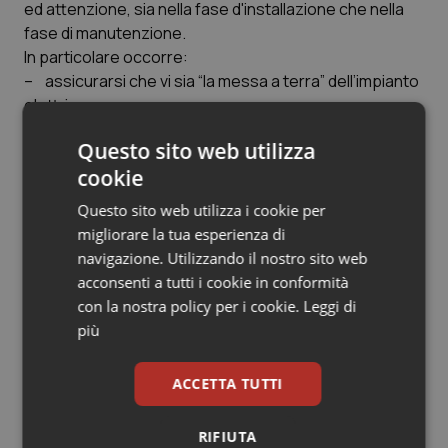
ed attenzione, sia nella fase d'installazione che nella
Salute orale & impianti
fase di manutenzione.
In particolare occorre:
Sangue & coagulazione
– assicurarsi che vi sia “la messa a terra” dell’impianto
elettrico
Tiroide
– adottare interruttori “salvavita”
Questo sito web utilizza
– assicurarsi che l’impianto sia sempre in ottimo
cookie
stato, così anche le spine ed i fili.
Tumore al seno
Questo sito web utilizza i cookie per
Quando si utilizzano gli impianti occorre osservare
Tumore ovarico
migliorare la tua esperienza di
particolari precauzioni e si consiglia di evitare:
navigazione. Utilizzando il nostro sito web
– il contatto ravvicinato di parti del corpo a stufe o
Tumori del Polmone & Testa Collo
acconsenti a tutti i cookie in conformità
altri apparecchi elettrici per non correre il rischio di
con la nostra policy per i cookie.
Leggi di
ustioni o complicazioni vascolari.
più
Tumori gastrointestinali
– di coricarsi senza aver prima spento apparecchi
usati per scaldare il letto (scaldini o termocoperte, o
ACCETTA TUTTI
Ulcera & Reflusso
altro)
– di tenere tende svolazzanti o qualsiasi materiale
Vaccini
RIFIUTA
infiammabile, come tappeti, tappezzerie, in prossimità