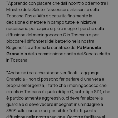
"Apprendo con piacere che dall'incontro odierno tra il
Ministro della Salute, l'assessore alla sanità della
Scienza e Farmaci
Toscana, l'Iss e l'Aifa è scaturita finalmente la
decisione di mettere in campo tutte le iniziative
Studi e Analisi
necessarie per capire di più e meglio il perché della
diffusione del meningococco C in Toscana e per
Lettere al direttore
bloccare il diffondersi del batterio nella nostra
Regione". Lo afferma la senatrice del Pd
Manuela
Edizioni Regionali
Granaiola
della commissione sanità del Senato eletta
in Toscana.
QS Pro
"Anche se i casi che si sono verificati – aggiunge
Granaiola – non ci possono far parlare di una vera e
Professionisti Sanitari.AI
propria emergenza, il fatto che il meningococco che
circola in Toscana è quello di tipo C, sottotipo St11, che
Abruzzo
QS Pro Gold
è particolarmente aggressivo, ci deve far alzare la
guardia e ci deve vedere impegnati in un'indagine a
QS Club
Newsletter
Basilicata
Artrite & artrosi
360° sulle cause e sui possibili effetti di questa
diffusione nella nostra regione. Occorre facilitare al