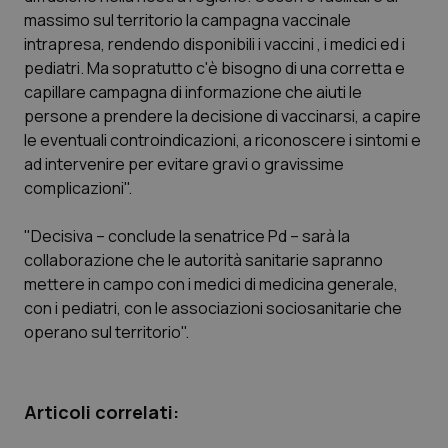
Calabria
Asma & BPCO
massimo sul territorio la campagna vaccinale
intrapresa, rendendo disponibili i vaccini , i medici ed i
Campania
Car-T
pediatri. Ma sopratutto c'è bisogno di una corretta e
capillare campagna di informazione che aiuti le
persone a prendere la decisione di vaccinarsi, a capire
Emilia-Romagna
Colesterolo & coronaropatie
le eventuali controindicazioni, a riconoscere i sintomi e
ad intervenire per evitare gravi o gravissime
Friuli Venezia Giulia
Dermatite Atopica
complicazioni".
Lazio
Diabete & glucometri
"Decisiva – conclude la senatrice Pd – sarà la
collaborazione che le autorità sanitarie sapranno
Liguria
Disturbi dell’umore
mettere in campo con i medici di medicina generale,
con i pediatri, con le associazioni sociosanitarie che
Lombardia
Dolore
operano sul territorio".
Marche
Donna & Salute
Articoli correlati:
Molise
Epatiti