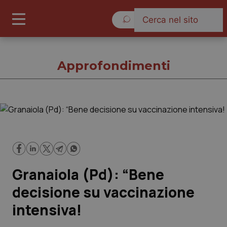
Sabato 8 Agosto 2026
Approfondimenti
Approfondimenti
Cronache
Granaiola (Pd): “Bene
Governo e Parlamento
decisione su vaccinazione
Regioni e Asl
intensiva!
Lavoro e Professioni