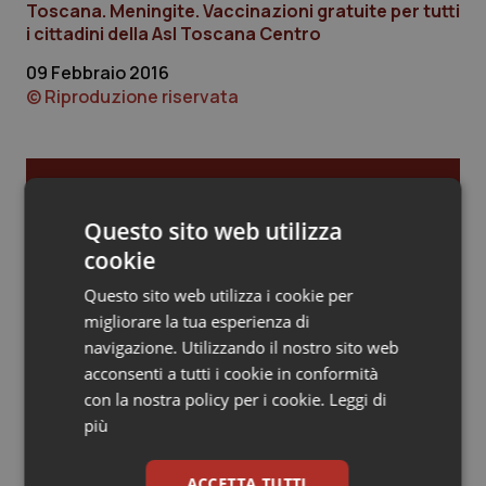
Toscana. Meningite. Vaccinazioni gratuite per tutti
i cittadini della Asl Toscana Centro
Piemonte
HIV
09 Febbraio 2016
Provincia Autonoma di Bolzano
Infezioni & Febbre
© Riproduzione riservata
Provincia Autonoma di Trento
Ipertensione & Scompenso
Ultime analisi e review da QS Pro
Puglia
Malattie rare
Gold
Questo sito web utilizza
cookie
Sardegna
Malattia di Crohn & Rettocolite Ulcerosa
Cloud sanitario: infrastrutture,
compliance, GDPR e Risk management
Questo sito web utilizza i cookie per
Sicilia
Neuroscienze & patologie neurodegenerative
migliorare la tua esperienza di
navigazione. Utilizzando il nostro sito web
acconsenti a tutti i cookie in conformità
Toscana
Obesità
Gestione dell'Ipertensione resistente:
con la nostra policy per i cookie.
Leggi di
dalle Linee Guida alle terapie innovative
più
Umbria
Oftalmologia
ACCETTA TUTTI
Leadership Infermieristica 2026: nuovi