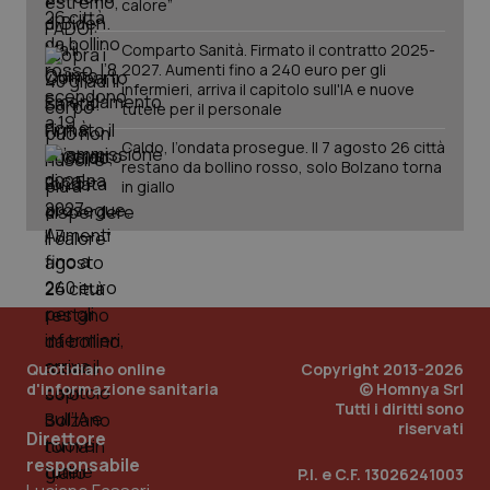
calore”
Comparto Sanità. Firmato il contratto 2025-
2027. Aumenti fino a 240 euro per gli
infermieri, arriva il capitolo sull'IA e nuove
tutele per il personale
tracking-sites-ironfish-
www.quotidianosanita.it
4
Caldo, l’ondata prosegue. Il 7 agosto 26 città
tracking-enable
settim
restano da bollino rosso, solo Bolzano torna
2 gior
in giallo
tracking-sites-ironfish-
www.quotidianosanita.it
4
session-id
settim
2 gior
Quotidiano online
Copyright 2013-2026
_ga
1 anno
Google LLC
d'informazione sanitaria
© Homnya Srl
mes
.quotidianosanita.it
Tutti i diritti sono
riservati
Direttore
responsabile
P.I. e C.F. 13026241003