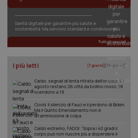
settim
.youtube.com
Salute orale & impianti
Sangue & coagulazione
Sanità digitale per garantire più salute e
sostenibilità. Ma servono standard e condivisione
Tiroide
Tutti gli speciali
Tumore al seno
I più letti
[7 giorni]
[30 giorni]
Tumore ovarico
Caldo, segnali di lenta ritirata dell'ondata: il 7
Tumori del Polmone & Testa Collo
agosto restano 26 città da bollino rosso, l'8
scendono a 19
CookieScriptConsent
5 mesi
CookieScript
Tumori gastrointestinali
settim
www.quotidianosanita.it
Covid. Il silenzio di Fauci e il perdono di Biden.
Ma il Quinto Emendamento non è
un’ammissione di colpa
Ulcera & Reflusso
Caldo estremo, FADOI: “Sopra i 40 gradi il
corpo può non riuscire più a disperdere il
Vaccini