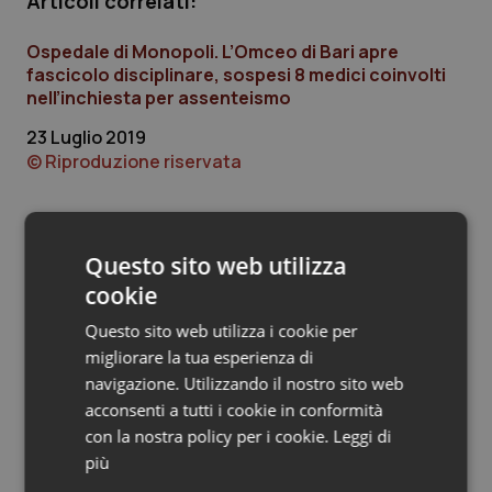
Articoli correlati:
Piemonte
HIV
Ospedale di Monopoli. L’Omceo di Bari apre
fascicolo disciplinare, sospesi 8 medici coinvolti
Provincia Autonoma di Bolzano
Infezioni & Febbre
nell’inchiesta per assenteismo
23 Luglio 2019
Provincia Autonoma di Trento
Ipertensione & Scompenso
© Riproduzione riservata
Puglia
Malattie rare
Ultime analisi e review da QS Pro
Questo sito web utilizza
Sardegna
Malattia di Crohn & Rettocolite Ulcerosa
Gold
cookie
Sicilia
Neuroscienze & patologie neurodegenerative
Questo sito web utilizza i cookie per
Cloud sanitario: infrastrutture,
migliorare la tua esperienza di
compliance, GDPR e Risk management
Toscana
Obesità
navigazione. Utilizzando il nostro sito web
acconsenti a tutti i cookie in conformità
con la nostra policy per i cookie.
Leggi di
Umbria
Oftalmologia
Gestione dell'Ipertensione resistente:
più
dalle Linee Guida alle terapie innovative