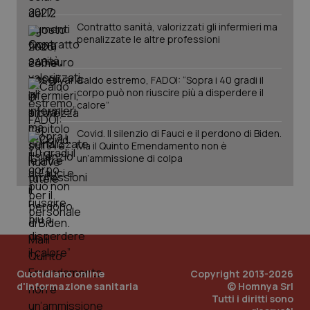
Contratto sanità, valorizzati gli infermieri ma
penalizzate le altre professioni
Caldo estremo, FADOI: “Sopra i 40 gradi il
corpo può non riuscire più a disperdere il
calore”
tracking-sites-ironfish-
www.quotidianosanita.it
4
tracking-enable
settim
2 gior
Covid. Il silenzio di Fauci e il perdono di Biden.
Ma il Quinto Emendamento non è
un’ammissione di colpa
tracking-sites-ironfish-
www.quotidianosanita.it
4
session-id
settim
2 gior
_ga
1 anno
Google LLC
Quotidiano online
Copyright 2013-2026
mes
.quotidianosanita.it
d'informazione sanitaria
© Homnya Srl
Tutti i diritti sono