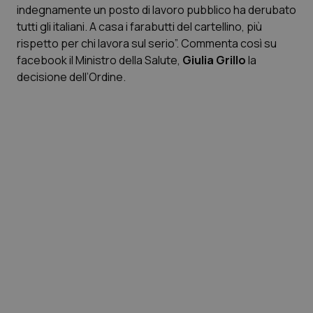
indegnamente un posto di lavoro pubblico ha derubato
tutti gli italiani. A casa i farabutti del cartellino, più
Scienza e Farmaci
rispetto per chi lavora sul serio”. Commenta così su
facebook il Ministro della Salute,
Giulia Grillo
la
Studi e Analisi
decisione dell’Ordine.
Lettere al direttore
Edizioni Regionali
QS Pro
Professionisti Sanitari.AI
Abruzzo
QS Pro Gold
QS Club
Newsletter
Basilicata
Artrite & artrosi