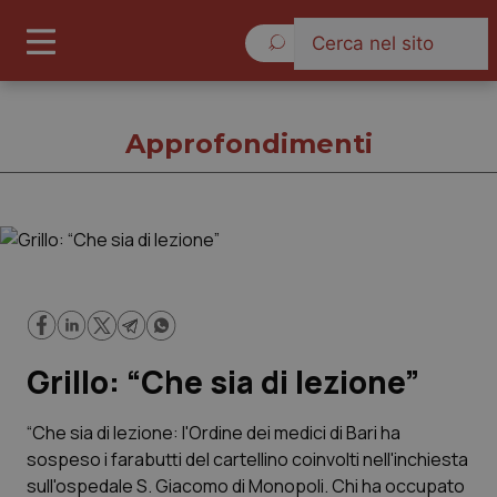
Giovedì 6 Agosto 2026
Approfondimenti
Approfondimenti
Cronache
Grillo: “Che sia di lezione”
Governo e Parlamento
Regioni e Asl
“Che sia di lezione: l'Ordine dei medici di Bari ha
sospeso i farabutti del cartellino coinvolti nell'inchiesta
sull'ospedale S. Giacomo di Monopoli. Chi ha occupato
Lavoro e Professioni