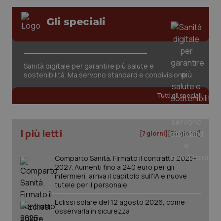
Salute orale & impianti
VISITOR_PRIVACY_METADATA
5 mesi
YouTube
Gli speciali
settim
.youtube.com
Sangue & coagulazione
Tiroide
Sanità digitale per garantire più salute e
sostenibilità. Ma servono standard e condivisione
Tumore al seno
Tutti gli speciali
Tumore ovarico
I più letti
[7 giorni]
[30 giorni]
Tumori del Polmone & Testa Collo
Comparto Sanità. Firmato il contratto 2025-
Tumori gastrointestinali
2027. Aumenti fino a 240 euro per gli
CookieScriptConsent
5 mesi
CookieScript
infermieri, arriva il capitolo sull'IA e nuove
settim
www.quotidianosanita.it
tutele per il personale
Ulcera & Reflusso
Eclissi solare del 12 agosto 2026, come
osservarla in sicurezza
Vaccini