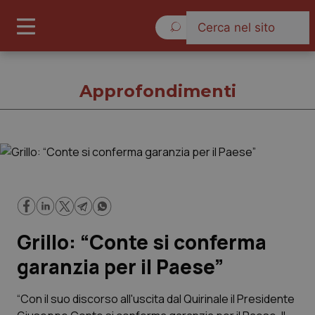
Lunedì 10 Agosto 2026
Approfondimenti
Approfondimenti
Cronache
Grillo: “Conte si conferma
Governo e Parlamento
garanzia per il Paese”
Regioni e Asl
“Con il suo discorso all'uscita dal Quirinale il Presidente
Lavoro e Professioni