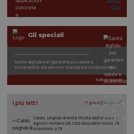
Valle D’Aosta
Oncodermatologia
Veneto
Oncoematologia
Oncologia & Nutrizione
Gli speciali
Necessari
Statistici
Marketing
Psoriasi & pelle
I cookie necessari contribuiscono a rendere fruibile il
sito web abilitandone funzionalità di base quali la
navigazione sulle pagine e l'accesso alle aree
Sanità digitale per garantire più salute e
Quotidiano Cardiologia
protette del sito. Il sito web non è in grado di
sostenibilità. Ma servono standard e condivisione
funzionare correttamente senza questi cookie.
Nome
Fornitore
/
Dominio
Scaden
Quotidiano Chirurgia
Tutti gli speciali
VISITOR_PRIVACY_METADATA
5 mesi
YouTube
settim
.youtube.com
Quotidiano Oncologia
I più letti
[7 giorni]
[30 giorni]
Quotidiano Pediatria
Caldo, segnali di lenta ritirata dell'ondata: il 7
agosto restano 26 città da bollino rosso, l'8
Rene & patologie urogenitali
scendono a 19