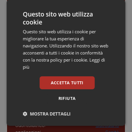
Piemonte
HIV
Gestione dell'Ipertensione resistente:
Questo sito web utilizza
dalle Linee Guida alle terapie innovative
cookie
Provincia Autonoma di Bolzano
Infezioni & Febbre
Questo sito web utilizza i cookie per
Leadership Infermieristica 2026: nuovi
migliorare la tua esperienza di
Provincia Autonoma di Trento
Ipertensione & Scompenso
modelli di responsabilità e autonomia
navigazione. Utilizzando il nostro sito web
acconsenti a tutti i cookie in conformità
Puglia
Malattie rare
con la nostra policy per i cookie.
Leggi di
più
Leadership Medica 2026: guidare team
Sardegna
Malattia di Crohn & Rettocolite Ulcerosa
clinici ad alte prestazioni
ACCETTA TUTTI
Sicilia
Neuroscienze & patologie neurodegenerative
AI e telemedicina nello studio
RIFIUTA
odontoiatrico: applicazioni concrete e
Toscana
Obesità
uso protetto
MOSTRA DETTAGLI
Umbria
Oftalmologia
Necessari
Statistici
Marketing