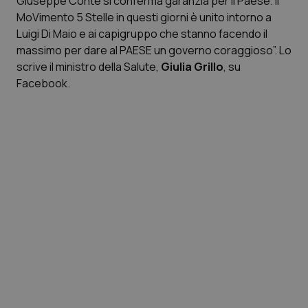
Giuseppe Conte si conferma garanzia per il Paese. Il
MoVimento 5 Stelle in questi giorni è unito intorno a
Scienza e Farmaci
Luigi Di Maio e ai capigruppo che stanno facendo il
massimo per dare al PAESE un governo coraggioso”. Lo
scrive il ministro della Salute,
Giulia Grillo
, su
Studi e Analisi
Facebook.
Lettere al direttore
Edizioni Regionali
QS Pro
Professionisti Sanitari.AI
Abruzzo
QS Pro Gold
QS Club
Newsletter
Basilicata
Artrite & artrosi