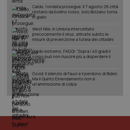
Salute orale & impianti
Caldo, l’ondata prosegue. Il 7 agosto 26 città
restano da bollino rosso, solo Bolzano torna
in giallo
Sangue & coagulazione
West Nile. In Umbria intercettato
precocemente il virus, attivate subito le
Tiroide
misure di prevenzione a tutela dei cittadini
CookieScriptConsent
5 mesi
CookieScript
settim
www.quotidianosanita.it
Tumore al seno
Caldo estremo, FADOI: “Sopra i 40 gradi il
corpo può non riuscire più a disperdere il
calore”
Tumore ovarico
Covid. Il silenzio di Fauci e il perdono di Biden.
Ma il Quinto Emendamento non è
Tumori del Polmone & Testa Collo
un’ammissione di colpa
Tumori gastrointestinali
Ulcera & Reflusso
tracking-sites-ironfish-
www.quotidianosanita.it
4
tracking-enable
settim
Vaccini
2 gior