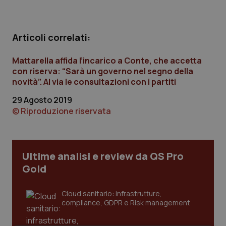
Calabria
Asma & BPCO
Campania
Car-T
Articoli correlati:
Emilia-Romagna
Colesterolo & coronaropatie
Mattarella affida l’incarico a Conte, che accetta
con riserva: “Sarà un governo nel segno della
novità”. Al via le consultazioni con i partiti
Friuli Venezia Giulia
Dermatite Atopica
29 Agosto 2019
© Riproduzione riservata
Lazio
Diabete & glucometri
Liguria
Disturbi dell’umore
Ultime analisi e review da QS Pro
Lombardia
Dolore
Gold
Marche
Donna & Salute
Cloud sanitario: infrastrutture,
compliance, GDPR e Risk management
Molise
Epatiti