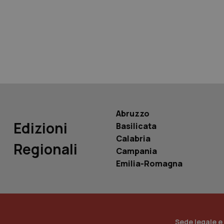
tracking-sites-ironf
tracking-enable
tracking-sites-ironf
session-id
_ga
Abruzzo
Edizioni
Basilicata
Calabria
Regionali
Campania
PHPSESSID
Emilia-Romagna
_ga_KM60CM4NPH
Sede legale e