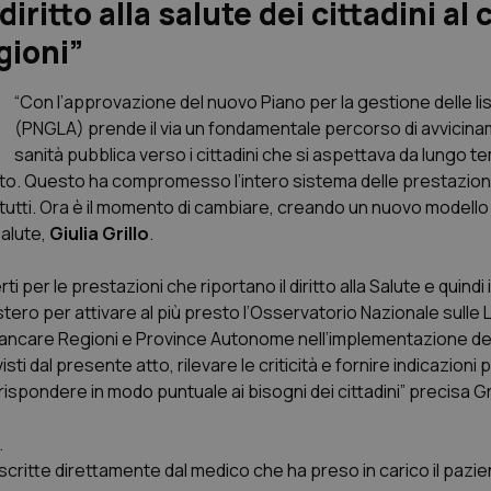
 diritto alla salute dei cittadini al
gioni”
“Con l’approvazione del nuovo Piano per la gestione delle li
(PNGLA) prende il via un fondamentale percorso di avvicina
sanità pubblica verso i cittadini che si aspettava da lungo te
to. Questo ha compromesso l’intero sistema delle prestazioni
 tutti. Ora è il momento di cambiare, creando un nuovo modello
Salute,
Giulia Grillo
.
er le prestazioni che riportano il diritto alla Salute e quindi il
stero per attivare al più presto l’Osservatorio Nazionale sulle L
ffiancare Regioni e Province Autonome nell’implementazione de
i dal presente atto, rilevare le criticità e fornire indicazioni 
pondere in modo puntuale ai bisogni dei cittadini” precisa Gri
.
critte direttamente dal medico che ha preso in carico il pazi