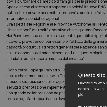
dovrà più tornare dal medico di famiglia per la prescrizione
Spazio anche alla totale trasparenza poiché il nuovo PNGL
pubbliche e private accreditate, nonché a quelle dell’attivi
informativi aziendali e regionali.
Ora spetta alle Regioni e alle Province Autonome di Trento 
“libri dei sogni”, ma realtà operative che migliorano l’accesso
Nei Piani dovranno essere chiaramente garantiti e riportati 
ricovero prevedendo, per esempio, l’utilizzo delle grandi 
capacità produttiva. I direttori generali delle aziende sani
salute connessi agli adempimenti dei Lea: questo significa 
mandato, potrà essere rimosso dall’incarico”.
“Sono certa – spiega il ministro – che tutti insieme potremo
Questo sito 
sanità che si meritano e che la Costituzione garantisce e t
messo a disposizione delle regioni importanti risorse (350 
Questo sito web ut
servizi di prenotazione implementando i Cup digitali e tutt
nostro sito web ac
una grande collaborazione da parte di tutti gli attori coinv
più
prossimo, infatti, ripartiranno i lavori con le Regioni relativ