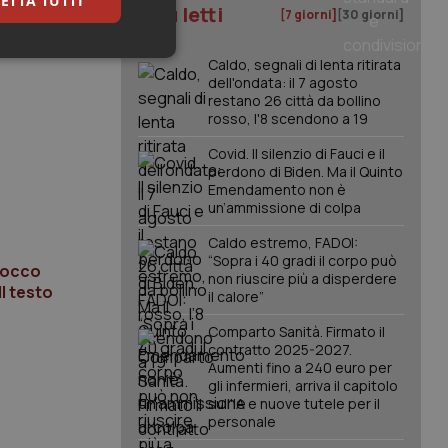
ETTA TUTTI
I più letti
[7 giorni]
[30 giorni]
i direttori
keting
Caldo, segnali di lenta ritirata
dell'ondata: il 7 agosto
restano 26 città da bollino
rosso, l'8 scendono a 19
Covid. Il silenzio di Fauci e il
perdono di Biden. Ma il Quinto
Emendamento non è
un’ammissione di colpa
igazione sulle pagine
Caldo estremo, FADOI:
kie.
“Sopra i 40 gradi il corpo può
blocco
non riuscire più a disperdere
Il testo
il calore”
er memorizzare le
utente per la loro
Comparto Sanità. Firmato il
 dati sul consenso
contratto 2025-2027.
itiche e
Aumenti fino a 240 euro per
tendo che le loro
ssioni future.
gli infermieri, arriva il capitolo
sull'IA e nuove tutele per il
l servizio Cookie-
personale
erenze di consenso
sario che il banner