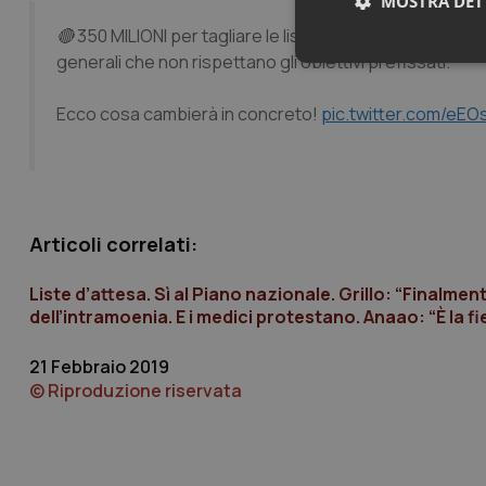
MOSTRA DET
🔴 350 MILIONI per tagliare le liste d’attesa e dare più ef
generali che non rispettano gli obiettivi prefissati.
Neces
Ecco cosa cambierà in concreto!
pic.twitter.com/eEOs
Articoli correlati:
I cookie necessari con
e l'accesso alle aree 
Liste d’attesa. Sì al Piano nazionale. Grillo: “Finalment
Nome
dell’intramoenia. E i medici protestano. Anaao: “È la fi
VISITOR_PRIVACY_
21 Febbraio 2019
© Riproduzione riservata
CookieScriptConse