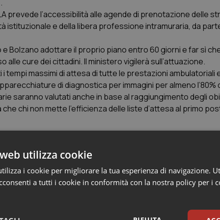
.
A prevede l’accessibilità alle agende di prenotazione delle st
tà istituzionale e della libera professione intramuraria, da part
e Bolzano adottare il proprio piano entro 60 giorni e far sì ch
 alle cure dei cittadini. Il ministero vigilerà sull’attuazione.
i tempi massimi di attesa di tutte le prestazioni ambulatoriali e
apparecchiature di diagnostica per immagini per almeno l’80% d
tarie saranno valutati anche in base al raggiungimento degli obie
che chi non mette l’efficienza delle liste d’attesa al primo pos
 mettere a disposizione dei cittadini, a prescindere dalla loro 
web utilizza cookie
utela. Questo Governo già nella legge di bilancio per il trienni
milioni ad hoc, che mai prima ad ora erano stati previsti) per 
ilizza i cookie per migliorare la tua esperienza di navigazione. Ut
e le misure per rendere più efficiente il sistema. Sono fiducios
consenti a tutti i cookie in conformità con la nostra policy per i 
olti nel nuovo Piano già a partire dalla prossima settimana. Mer
i alla stesura del prossimo Patto della Salute per gli anni 2019-21
RIFIUTA