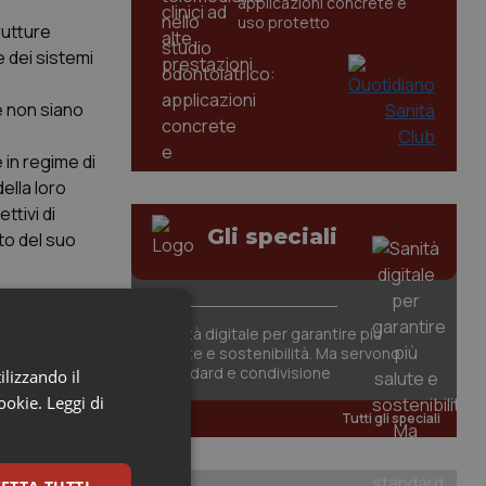
applicazioni concrete e
uso protetto
rutture
e dei sistemi
e non siano
 in regime di
ella loro
ttivi di
Gli speciali
to del suo
residenza, la
Sanità digitale per garantire più
o 2019-21 ha
salute e sostenibilità. Ma servono
potenziare i
standard e condivisione
ilizzando il
a che ci sarà
cookie.
Leggi di
Tutti gli speciali
coledì
”.