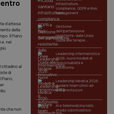
 centro
infrastrutture,
compliance, GDPR e Risk
management
ste d’attesa
Gestione
mento della
dell'Ipertensione
mpo. Il Piano
resistente: dalle Linee
Guida alle terapie
 e, nel
innovative
 più
Leadership Infermieristica
2026: nuovi modelli di
responsabilità e
 cittadino al
autonomia
iste di
l Piano,
Leadership Medica 2026:
per
guidare team clinici ad
alte prestazioni
llo.
AI e telemedicina nello
ente che non
studio odontoiatrico: