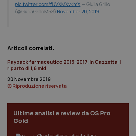
pic.twitter.com/fUVXMXvKmX
Calabria
Asma & BPCO
— Giulia Grillo
(@GiuliaGrilloM5S)
November 20, 2019
Campania
Car-T
Emilia-Romagna
Colesterolo & coronaropatie
Articoli correlati:
Friuli Venezia Giulia
Dermatite Atopica
Payback farmaceutico 2013-2017. In Gazzetta il
Lazio
Diabete & glucometri
riparto di 1,6 mld
20 Novembre 2019
Liguria
Disturbi dell’umore
© Riproduzione riservata
Lombardia
Dolore
Ultime analisi e review da QS Pro
Marche
Donna & Salute
Gold
Molise
Epatiti
Cloud sanitario: infrastrutture,