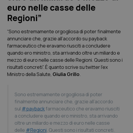
euro nelle casse delle
Scienza e Farmaci
Regioni”
Studi e Analisi
“Sono estremamente orgogliosa di poter finalmente
annunciare che, grazie all’accordo su payback
Lettere al direttore
farmaceutico che eravamo riusciti a concludere
quando ero ministro, sta arrivando oltre un miliardo e
Edizioni Regionali
mezzo di euro nelle casse delle Regioni. Questi sono i
risultati concreti”. È quanto scrive su twitter l’ex
Ministro della Salute,
Giulia Grillo
.
QS Pro
Professionisti Sanitari.AI
Sono estremamente orgogliosa di poter
finalmente annunciare che, grazie all’accordo
Abruzzo
QS Pro Gold
sul
#payback
farmaceutico che eravamo riusciti
a concludere quando ero ministro, sta arrivando
QS Club
Newsletter
Basilicata
Artrite & artrosi
oltre un miliardo e mezzo di euro nelle casse
delle
#Regioni
. Questi sono i risultati concreti.