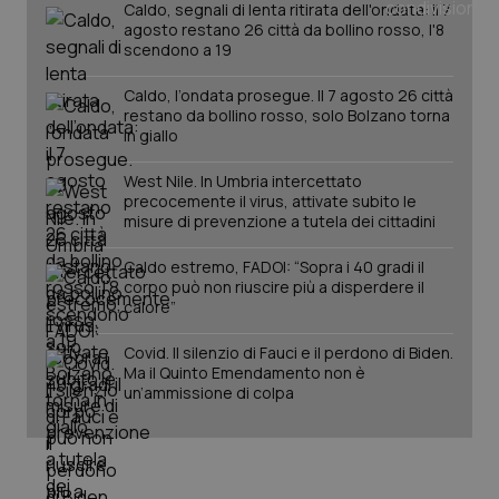
Caldo, segnali di lenta ritirata dell'ondata: il 7
Salute orale & impianti
agosto restano 26 città da bollino rosso, l'8
scendono a 19
Sangue & coagulazione
Caldo, l’ondata prosegue. Il 7 agosto 26 città
restano da bollino rosso, solo Bolzano torna
in giallo
Tiroide
West Nile. In Umbria intercettato
Tumore al seno
precocemente il virus, attivate subito le
CookieScriptConsent
5 mesi
CookieScript
misure di prevenzione a tutela dei cittadini
settim
www.quotidianosanita.it
Tumore ovarico
Caldo estremo, FADOI: “Sopra i 40 gradi il
corpo può non riuscire più a disperdere il
calore”
Tumori del Polmone & Testa Collo
Covid. Il silenzio di Fauci e il perdono di Biden.
Tumori gastrointestinali
Ma il Quinto Emendamento non è
un’ammissione di colpa
Ulcera & Reflusso
Vaccini
tracking-sites-ironfish-
www.quotidianosanita.it
4