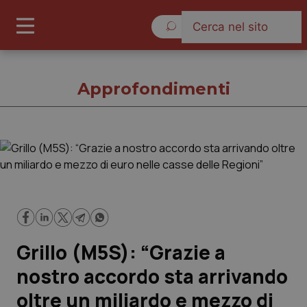
Lunedì 10 Agosto 2026
Approfondimenti
Approfondimenti
Cronache
Governo e Parlamento
Grillo (M5S): “Grazie a
Regioni e Asl
nostro accordo sta arrivando
oltre un miliardo e mezzo di
Lavoro e Professioni