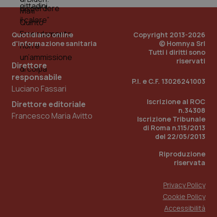
tracking-enable
settim
2 gior
Quotidiano online
Copyright 2013-2026
d'informazione sanitaria
© Homnya Srl
Tutti i diritti sono
tracking-sites-ironfish-
www.quotidianosanita.it
4
session-id
settim
riservati
Direttore
2 gior
responsabile
P.I. e C.F. 13026241003
Luciano Fassari
Iscrizione al ROC
Direttore editoriale
_ga
1 anno
Google LLC
n.34308
mes
.quotidianosanita.it
Francesco Maria Avitto
Iscrizione Tribunale
di Roma n.115/2013
del 22/05/2013
Riproduzione
riservata
Privacy Policy
Cookie Policy
Accessibilità