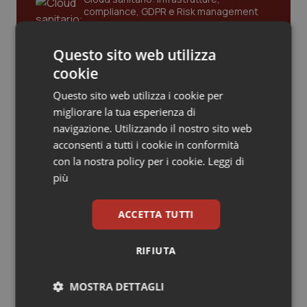
compliance, GDPR e Risk management
Piemonte
HIV
Questo sito web utilizza
Provincia Autonoma di Bolzano
Infezioni & Febbre
Gestione dell'Ipertensione resistente:
cookie
dalle Linee Guida alle terapie innovative
Provincia Autonoma di Trento
Ipertensione & Scompenso
Questo sito web utilizza i cookie per
migliorare la tua esperienza di
navigazione. Utilizzando il nostro sito web
Puglia
Malattie rare
Leadership Infermieristica 2026: nuovi
acconsenti a tutti i cookie in conformità
modelli di responsabilità e autonomia
con la nostra policy per i cookie.
Leggi di
Sardegna
Malattia di Crohn & Rettocolite Ulcerosa
più
Leadership Medica 2026: guidare team
Sicilia
Neuroscienze & patologie neurodegenerative
clinici ad alte prestazioni
ACCETTA TUTTI
Toscana
Obesità
RIFIUTA
AI e telemedicina nello studio
Umbria
Oftalmologia
odontoiatrico: applicazioni concrete e
MOSTRA DETTAGLI
uso protetto