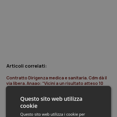
Piemonte
HIV
Provincia Autonoma di Bolzano
Infezioni & Febbre
Provincia Autonoma di Trento
Ipertensione & Scompenso
Puglia
Malattie rare
Sardegna
Malattia di Crohn & Rettocolite Ulcerosa
Articoli correlati:
Sicilia
Neuroscienze & patologie neurodegenerative
Contratto Dirigenza medica e sanitaria. Cdm dà il
via libera. Anaao: “Vicini a un risultato atteso 10
anni”. Cgil Medici: “Bene impegno di Governo e
Toscana
Obesità
Regioni”. Fassid: “Un passo avanti”
Questo sito web utilizza
22 Novembre 2019
Umbria
Oftalmologia
cookie
© Riproduzione riservata
Questo sito web utilizza i cookie per