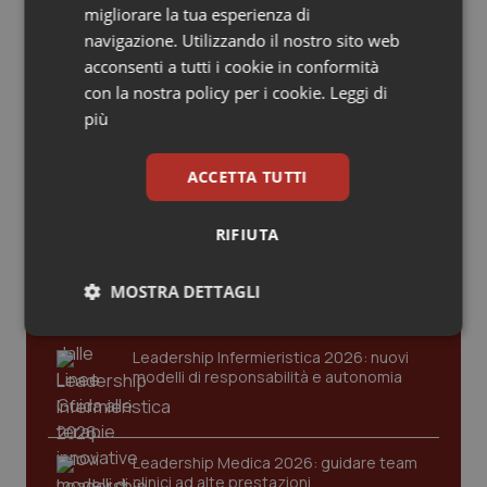
Valle D’Aosta
Oncodermatologia
migliorare la tua esperienza di
navigazione. Utilizzando il nostro sito web
Veneto
Oncoematologia
Ultime analisi e review da QS Pro
acconsenti a tutti i cookie in conformità
Gold
con la nostra policy per i cookie.
Leggi di
Oncologia & Nutrizione
più
Cloud sanitario: infrastrutture,
compliance, GDPR e Risk management
Psoriasi & pelle
ACCETTA TUTTI
Quotidiano Cardiologia
RIFIUTA
Gestione dell'Ipertensione resistente:
dalle Linee Guida alle terapie innovative
Quotidiano Chirurgia
MOSTRA DETTAGLI
Necessari
Statistici
Marketing
Quotidiano Oncologia
Leadership Infermieristica 2026: nuovi
modelli di responsabilità e autonomia
Quotidiano Pediatria
Rene & patologie urogenitali
Leadership Medica 2026: guidare team
clinici ad alte prestazioni