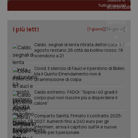
Tutti gli speciali
CookieScriptConsent
5 mesi
CookieScript
settim
www.quotidianosanita.it
I più letti
[7 giorni]
[30 giorni]
Caldo, segnali di lenta ritirata dell'ondata: il 7
agosto restano 26 città da bollino rosso, l'8
scendono a 21
Covid. Il silenzio di Fauci e il perdono di Biden.
Ma il Quinto Emendamento non è
un’ammissione di colpa
tracking-sites-ironfish-
www.quotidianosanita.it
4
Caldo estremo, FADOI: “Sopra i 40 gradi il
tracking-enable
settim
corpo può non riuscire più a disperdere il
2 gior
calore”
Comparto Sanità. Firmato il contratto 2025-
2027. Aumenti fino a 240 euro per gli
tracking-sites-ironfish-
www.quotidianosanita.it
4
infermieri, arriva il capitolo sull'IA e nuove
session-id
settim
tutele per il personale
2 gior