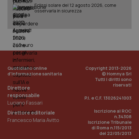
Eclissi solare del 12 agosto 2026, come
osservarla in sicurezza
_ga
1 anno
Google LLC
mes
.quotidianosanita.it
Quotidiano online
Copyright 2013-2026
d'informazione sanitaria
© Homnya Srl
Tutti i diritti sono
riservati
Direttore
responsabile
P.I. e C.F. 13026241003
Luciano Fassari
Iscrizione al ROC
Direttore editoriale
n.34308
Francesco Maria Avitto
Iscrizione Tribunale
di Roma n.115/2013
del 22/05/2013