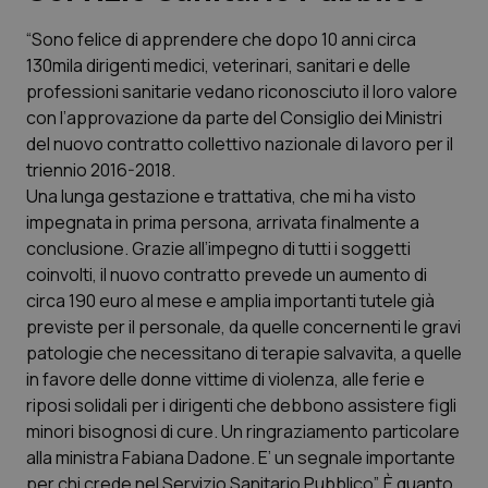
“Sono felice di apprendere che dopo 10 anni circa
Scienza e Farmaci
130mila dirigenti medici, veterinari, sanitari e delle
professioni sanitarie vedano riconosciuto il loro valore
Studi e Analisi
con l’approvazione da parte del Consiglio dei Ministri
del nuovo contratto collettivo nazionale di lavoro per il
Lettere al direttore
triennio 2016-2018.
Una lunga gestazione e trattativa, che mi ha visto
Edizioni Regionali
impegnata in prima persona, arrivata finalmente a
conclusione. Grazie all’impegno di tutti i soggetti
coinvolti, il nuovo contratto prevede un aumento di
QS Pro
circa 190 euro al mese e amplia importanti tutele già
previste per il personale, da quelle concernenti le gravi
Professionisti Sanitari.AI
patologie che necessitano di terapie salvavita, a quelle
in favore delle donne vittime di violenza, alle ferie e
Abruzzo
QS Pro Gold
riposi solidali per i dirigenti che debbono assistere figli
minori bisognosi di cure. Un ringraziamento particolare
QS Club
Newsletter
Basilicata
Artrite & artrosi
alla ministra Fabiana Dadone. E’ un segnale importante
per chi crede nel Servizio Sanitario Pubblico”. È quanto