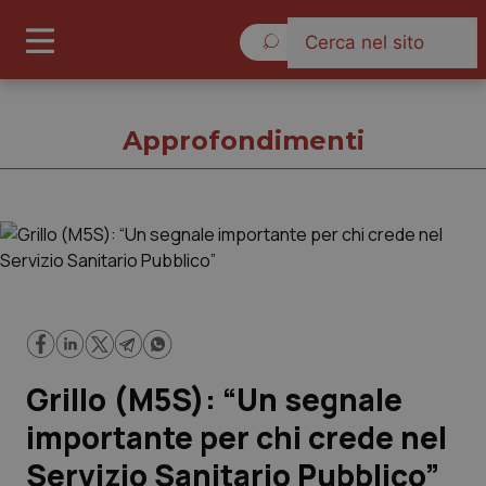
Venerdì 7 Agosto 2026
Approfondimenti
Approfondimenti
Cronache
Governo e Parlamento
Grillo (M5S): “Un segnale
Regioni e Asl
importante per chi crede nel
Servizio Sanitario Pubblico”
Lavoro e Professioni