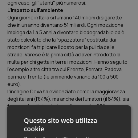
ogni caso, gli "utenti" più numerosi.
Salute orale & impianti
L’impatto sull’ambiente
Ogni giorno in Italia si fumano 140 milioni di sigarette
Sangue & coagulazione
che in un anno diventano 51 miliardi. Ogni mozzicone
impiega da 1 a 5 anni a diventare biodegradabile ed è
Tiroide
stato calcolato che la “spazzatura” costituita dai
mozziconi fa triplicare il costo per la pulizia delle
strade. Varese è la prima città ad aver introdotto la
Tumore al seno
multa per chi getta in terra i mozziconi. Hanno seguito
l’esempio altre città tra cui Firenze, Ferrara, Padova,
Tumore ovarico
parma e Trento (le ammende variano da 100 a 500
euro).
Tumori del Polmone & Testa Collo
L’indagine Doxa ha evidenziato come la maggioranza
degli italiani (l’84%), ma anche dei fumatori (il 64%), sia
Tumori gastrointestinali
favorevole all’introduzione di una multa di 30 euro per
chi butta in strada i mozziconi.
Ulcera & Reflusso
Questo sito web utilizza
Il 58,6% degli italiani che non fumano vorrebbe
cookie
estendere il divieto di fumare in parchi e giardini
Vaccini
pubblici, il 63,4% negli stadi, il 73,6% nelle are aperte