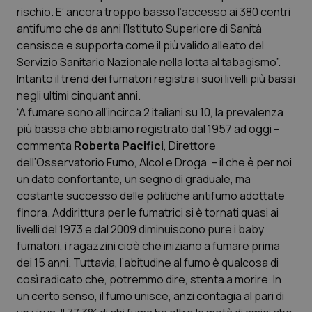
rischio. E’ ancora troppo basso l’accesso ai 380 centri
Piemonte
HIV
antifumo che da anni l’Istituto Superiore di Sanità
censisce e supporta come il più valido alleato del
Provincia Autonoma di Bolzano
Infezioni & Febbre
Servizio Sanitario Nazionale nella lotta al tabagismo”.
Intanto il trend dei fumatori registra i suoi livelli più bassi
negli ultimi cinquant’anni.
Provincia Autonoma di Trento
Ipertensione & Scompenso
“A fumare sono all’incirca 2 italiani su 10, la prevalenza
più bassa che abbiamo registrato dal 1957 ad oggi –
Puglia
Malattie rare
commenta
Roberta Pacifici
, Direttore
dell’Osservatorio Fumo, Alcol e Droga – il che è per noi
Sardegna
Malattia di Crohn & Rettocolite Ulcerosa
un dato confortante, un segno di graduale, ma
costante successo delle politiche antifumo adottate
Sicilia
Neuroscienze & patologie neurodegenerative
finora. Addirittura per le fumatrici si è tornati quasi ai
livelli del 1973 e dal 2009 diminuiscono pure i baby
Toscana
Obesità
fumatori, i ragazzini cioè che iniziano a fumare prima
dei 15 anni. Tuttavia, l’abitudine al fumo è qualcosa di
Umbria
Oftalmologia
così radicato che, potremmo dire, stenta a morire. In
un certo senso, il fumo unisce, anzi contagia al pari di