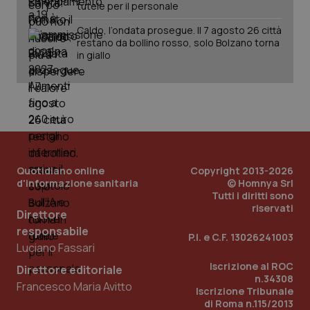
tutele per il personale
Caldo, l’ondata prosegue. Il 7 agosto 26 città
_ga_KM60CM4NPH
.quotidianosanita.it
1 anno
restano da bollino rosso, solo Bolzano torna
mes
in giallo
Quotidiano online
Copyright 2013-2026
Fornitore
/
Nome
Scadenza
Descrizion
d'informazione sanitaria
© Homnya Srl
Dominio
Nome
Fornitore
/
Dominio
Tutti i diritti sono
Scadenza
Des
_ga_0VMQEQKQ1N
.quotidianosanita.it
1 anno 1
Questo
riservati
Direttore
mese
cookie
VISITOR_INFO1_LIVE
5 mesi 4
Que
Google LLC
viene
settimane
imp
.youtube.com
responsabile
utilizzato
You
P.I. e C.F. 13026241003
da Google
ten
Luciano Fassari
Analytics
pre
per
del
Iscrizione al ROC
Direttore editoriale
mantener
vid
n.34308
lo stato
inco
Francesco Maria Avitto
Iscrizione Tribunale
della
può
sessione.
det
di Roma n.115/2013