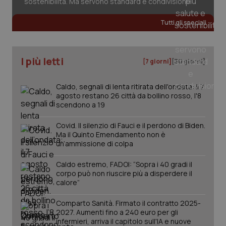
sostenibilità. Ma servono standard e condivisione
Tutti gli speciali
I più letti
[7 giorni]
[30 giorni]
PHPSESSID
Sessio
PHP.net
www.quotidianosanita.it
Caldo, segnali di lenta ritirata dell'ondata: il 7
agosto restano 26 città da bollino rosso, l'8
scendono a 19
Covid. Il silenzio di Fauci e il perdono di Biden.
Ma il Quinto Emendamento non è
un’ammissione di colpa
Caldo estremo, FADOI: “Sopra i 40 gradi il
corpo può non riuscire più a disperdere il
calore”
Comparto Sanità. Firmato il contratto 2025-
2027. Aumenti fino a 240 euro per gli
infermieri, arriva il capitolo sull'IA e nuove