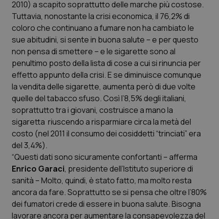
2010) a scapito soprattutto delle marche più costose.
Calabria
Asma & BPCO
Tuttavia, nonostante la crisi economica, il 76,2% di
coloro che continuano a fumare non ha cambiato le
Campania
Car-T
sue abitudini, si sente in buona salute – e per questo
non pensa di smettere – e le sigarette sono al
Emilia-Romagna
Colesterolo & coronaropatie
penultimo posto della lista di cose a cui si rinuncia per
effetto appunto della crisi. E se diminuisce comunque
Friuli Venezia Giulia
Dermatite Atopica
la vendita delle sigarette, aumenta però di due volte
quelle del tabacco sfuso. Così l’8,5% degli italiani,
Lazio
Diabete & glucometri
soprattutto tra i giovani, costruisce a mano la
sigaretta riuscendo a risparmiare circa la metà del
costo (nel 2011 il consumo dei cosiddetti “trinciati” era
Liguria
Disturbi dell’umore
del 3,4%).
“Questi dati sono sicuramente confortanti – afferma
Lombardia
Dolore
Enrico Garaci
, presidente dell’Istituto superiore di
sanità – Molto, quindi, è stato fatto, ma molto resta
Marche
Donna & Salute
ancora da fare. Soprattutto se si pensa che oltre l’80%
dei fumatori crede di essere in buona salute. Bisogna
Molise
Epatiti
lavorare ancora per aumentare la consapevolezza del