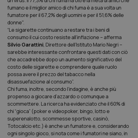
un virus. Il 77,3% di chi fuma ha oltre la metà di amici che
Valle D’Aosta
Oncodermatologia
fumano e il miglior amico di chi fuma è a sua volta un
fumatore per il 67,2% degli uomini e per il 51,6% delle
Veneto
Oncoematologia
donne".
“Le sigarette continuano a restare tra i beni di
Oncologia & Nutrizione
consumo il cui costo resiste all’inflazione – afferma
Silvio Garattini
, Direttore dell’Istituto Mario Negri –
Psoriasi & pelle
sarebbe interessante confrontare questi dati con ciò
che accadrebbe dopo un aumento significativo del
Quotidiano Cardiologia
costo delle sigarette e comprendere quale ruolo
possa avere il prezzo del tabacco nella
Quotidiano Chirurgia
disassuefazione al consumo”.
Chi fuma, inoltre, secondo l’indagine, è anche più
propenso a giocare d’azzardo o comunque a
Quotidiano Oncologia
scommettere. La ricerca ha evidenziato che il 60% di
chi “gioca” (poker e videopoker, bingo, lotto e
Quotidiano Pediatria
superenalotto, scommesse sportive, casinò,
Totocalcio etc.) è anche un fumatore e, considerando
Rene & patologie urogenitali
ogni singolo gioco, si nota come i fumatori ne siano, in