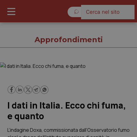
Sabato 8 Agosto 2026
Approfondimenti
Approfondimenti
Cronache
I dati in Italia. Ecco chi fuma,
Governo e Parlamento
e quanto
Regioni e Asl
L’indagine Doxa, commissionata dall’Osservatorio fumo
Lavoro e Professioni