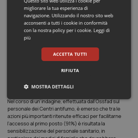
Questo sito web utilizza i cookie per
degli ospedali, il 78,2% alla guida, l’81,2% nei cortili delle
migliorare la tua esperienza di
scuole, il 91,4% nelle auto alla presenza di minori.
navigazione. Utilizzando il nostro sito web
Anche i fumatori si trovano d’accordo con questi divieti,
acconsenti a tutti i cookie in conformità
anche se in percentuali minori.
con la nostra policy per i cookie.
Leggi di
I centri antifumo
più
Sono 380 i Centri antifumo sparsi sul territorio
nazionale e distribuiti per il 53,2% al Nord, il 21,8% al
ACCETTA TUTTI
Centro e il 25% al Sud. Il numero di utenti seguiti in un
anno però si mantiene basso, in media 86 a struttura.
RIFIUTA
Secondo i dati dell’indagine Doxa, il 67,1% degli italiani
non ne conosce l’esistenza e, di conseguenza, non li
prende in considerazione come strumenti utili per
MOSTRA DETTAGLI
smettere di fumare.
Necessari
Statistici
Marketing
Nel corso di un’ indagine, effettuata dall’Ossfad sul
personale dei Centri antifumo, è emerso che tra le
azioni più importanti ritenute efficaci per facilitarne
l’accesso al primo posto (91%) è risultata la
sensibilizzazione del personale sanitario, in