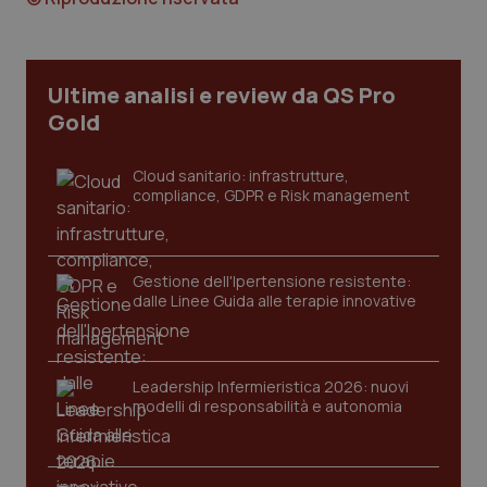
CookieScriptConsent
5 mesi
CookieScript
settim
www.quotidianosanita.it
Ultime analisi e review da QS Pro
Gold
Cloud sanitario: infrastrutture,
compliance, GDPR e Risk management
Gestione dell'Ipertensione resistente:
dalle Linee Guida alle terapie innovative
tracking-sites-ironfish-
www.quotidianosanita.it
4
tracking-enable
settim
2 gior
Leadership Infermieristica 2026: nuovi
modelli di responsabilità e autonomia
tracking-sites-ironfish-
www.quotidianosanita.it
4
session-id
settim
2 gior