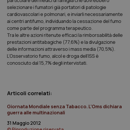
particolare dei medici di famiglia che dovrebbero
Necessari
Statistici
Marketing
selezionare i fumatori già portatori di patologie
cardiovascolari e polmonari, e inviarli necessariamente
I cookie necessari contribuiscono a rendere fruibile il
ai centri antifumo, individuando la cessazione del fumo
sito web abilitandone funzionalità di base quali la
navigazione sulle pagine e l'accesso alle aree
come parte del programma terapeutico.
protette del sito. Il sito web non è in grado di
Tra le altre azioni ritenute efficaci la rimborsabilità delle
funzionare correttamente senza questi cookie.
prestazioni antitabagiche (77,6%) e la divulgazione
Nome
Fornitore
/
Dominio
Scaden
delle informazioni attraverso i mass media (70,5%).
VISITOR_PRIVACY_METADATA
5 mesi
YouTube
L’Osservatorio fumo, alcol e droga dell’ISS è
settim
.youtube.com
conosciuto dal 15,7% degli intervistati.
Articoli correlati:
Giornata Mondiale senza Tabacco. L’Oms dichiara
guerra alle multinazionali
31 Maggio 2012
© Riproduzione riservata