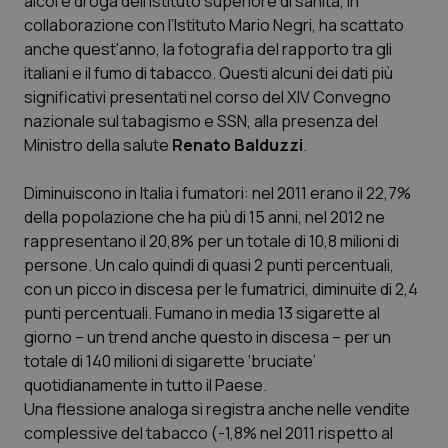
alcol e droga dell’Istituto superiore di sanità, in
collaborazione con l’Istituto Mario Negri, ha scattato
Scienza e Farmaci
anche quest'anno, la fotografia del rapporto tra gli
italiani e il fumo di tabacco. Questi alcuni dei dati più
significativi presentati nel corso del XIV Convegno
Studi e Analisi
nazionale sul tabagismo e SSN, alla presenza del
Ministro della salute
Renato Balduzzi
.
Lettere al direttore
Diminuiscono in Italia i fumatori: nel 2011 erano il 22,7%
Edizioni Regionali
della popolazione che ha più di 15 anni, nel 2012 ne
rappresentano il 20,8% per un totale di 10,8 milioni di
QS Pro
persone. Un calo quindi di quasi 2 punti percentuali,
con un picco in discesa per le fumatrici, diminuite di 2,4
Professionisti Sanitari.AI
punti percentuali. Fumano in media 13 sigarette al
giorno – un trend anche questo in discesa – per un
Abruzzo
QS Pro Gold
totale di 140 milioni di sigarette ‘bruciate’
quotidianamente in tutto il Paese.
QS Club
Newsletter
Una flessione analoga si registra anche nelle vendite
Basilicata
Artrite & artrosi
complessive del tabacco (-1,8% nel 2011 rispetto al