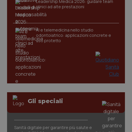
Leadership Medica 2026: guidare team
clinici ad alte prestazioni
_ga
1 anno
Google LLC
mes
.quotidianosanita.it
AI e telemedicina nello studio
odontoiatrico: applicazioni concrete e
uso protetto
Gli speciali
Sanità digitale per garantire più salute e