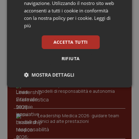
Valle D’Aosta
Oncodermatologia
Ultime analisi e review da QS Pro
navigazione. Utilizzando il nostro sito web
Gold
acconsenti a tutti i cookie in conformità
Veneto
Oncoematologia
con la nostra policy per i cookie.
Leggi di
più
Cloud sanitario: infrastrutture,
compliance, GDPR e Risk management
Oncologia & Nutrizione
ACCETTA TUTTI
Psoriasi & pelle
Gestione dell'Ipertensione resistente:
RIFIUTA
dalle Linee Guida alle terapie innovative
Quotidiano Cardiologia
MOSTRA DETTAGLI
Quotidiano Chirurgia
Leadership Infermieristica 2026: nuovi
Necessari
Statistici
Marketing
modelli di responsabilità e autonomia
Quotidiano Oncologia
Quotidiano Pediatria
Leadership Medica 2026: guidare team
clinici ad alte prestazioni
Rene & patologie urogenitali
Necessari
Statistici
Marketing