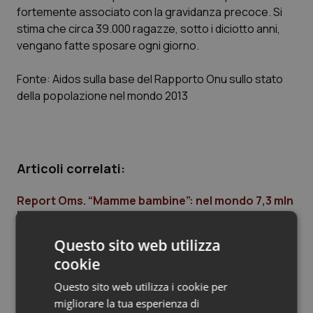
fortemente associato con la gravidanza precoce. Si
Piemonte
HIV
stima che circa 39.000 ragazze, sotto i diciotto anni,
vengano fatte sposare ogni giorno.
Provincia Autonoma di Bolzano
Infezioni & Febbre
Fonte: Aidos sulla base del Rapporto Onu sullo stato
della popolazione nel mondo 2013
Provincia Autonoma di Trento
Ipertensione & Scompenso
Puglia
Malattie rare
Articoli correlati:
Sardegna
Malattia di Crohn & Rettocolite Ulcerosa
Report Oms. “Mamme bambine”: nel mondo 7,3 mln
Sicilia
Neuroscienze & patologie neurodegenerative
l’anno e 70.000 muoiono per complicazioni
01 Novembre 2013
Toscana
Obesità
Questo sito web utilizza
© Riproduzione riservata
cookie
Umbria
Oftalmologia
Questo sito web utilizza i cookie per
migliorare la tua esperienza di