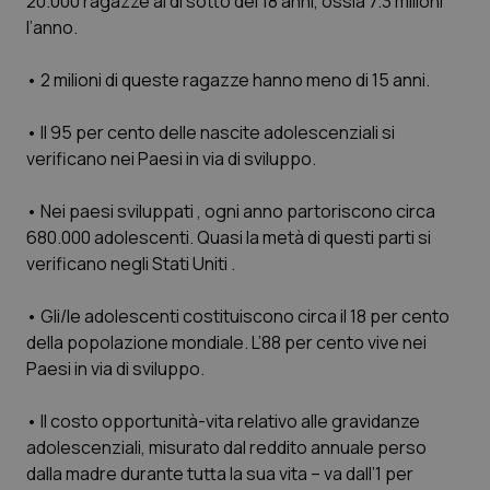
20.000 ragazze al di sotto dei 18 anni, ossia 7.3 milioni
l’anno.
Scienza e Farmaci
• 2 milioni di queste ragazze hanno meno di 15 anni.
Studi e Analisi
• Il 95 per cento delle nascite adolescenziali si
verificano nei Paesi in via di sviluppo.
Lettere al direttore
• Nei paesi sviluppati , ogni anno partoriscono circa
Edizioni Regionali
680.000 adolescenti. Quasi la metà di questi parti si
verificano negli Stati Uniti .
QS Pro
• Gli/le adolescenti costituiscono circa il 18 per cento
Professionisti Sanitari.AI
della popolazione mondiale. L’88 per cento vive nei
Paesi in via di sviluppo.
Abruzzo
QS Pro Gold
• Il costo opportunità-vita relativo alle gravidanze
QS Club
Newsletter
adolescenziali, misurato dal reddito annuale perso
Basilicata
Artrite & artrosi
dalla madre durante tutta la sua vita – va dall’1 per