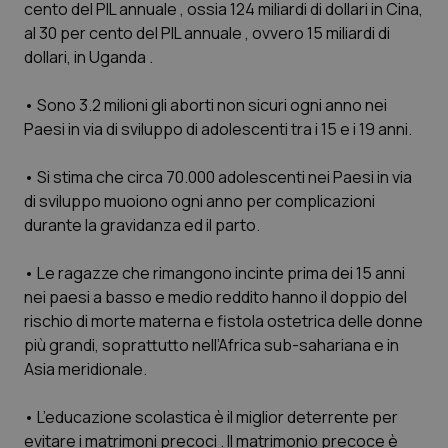
cento del PIL annuale , ossia 124 miliardi di dollari in Cina,
Calabria
Asma & BPCO
al 30 per cento del PIL annuale , ovvero 15 miliardi di
dollari, in Uganda .
Campania
Car-T
• Sono 3.2 milioni gli aborti non sicuri ogni anno nei
Emilia-Romagna
Colesterolo & coronaropatie
Paesi in via di sviluppo di adolescenti tra i 15 e i 19 anni.
Friuli Venezia Giulia
Dermatite Atopica
• Si stima che circa 70.000 adolescenti nei Paesi in via
di sviluppo muoiono ogni anno per complicazioni
Lazio
Diabete & glucometri
durante la gravidanza ed il parto.
• Le ragazze che rimangono incinte prima dei 15 anni
Liguria
Disturbi dell’umore
nei paesi a basso e medio reddito hanno il doppio del
rischio di morte materna e fistola ostetrica delle donne
Lombardia
Dolore
più grandi, soprattutto nell’Africa sub-sahariana e in
Asia meridionale.
Marche
Donna & Salute
• L’educazione scolastica è il miglior deterrente per
Molise
Epatiti
evitare i matrimoni precoci . Il matrimonio precoce è