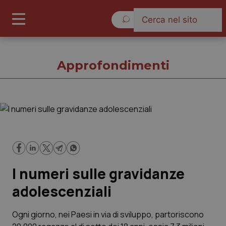
Venerdì 7 Agosto 2026
Approfondimenti
Approfondimenti
Cronache
I numeri sulle gravidanze
Governo e Parlamento
adolescenziali
Regioni e Asl
Ogni giorno, nei Paesi in via di sviluppo, partoriscono
Lavoro e Professioni