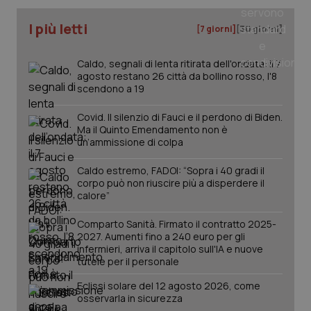
CookieScriptConsent
5 mesi
CookieScript
settim
www.quotidianosanita.it
I più letti
[7 giorni]
[30 giorni]
Caldo, segnali di lenta ritirata dell'ondata: il 7
agosto restano 26 città da bollino rosso, l'8
scendono a 19
Covid. Il silenzio di Fauci e il perdono di Biden.
Ma il Quinto Emendamento non è
un’ammissione di colpa
Caldo estremo, FADOI: “Sopra i 40 gradi il
corpo può non riuscire più a disperdere il
tracking-sites-ironfish-
www.quotidianosanita.it
4
tracking-enable
settim
calore”
2 gior
Comparto Sanità. Firmato il contratto 2025-
2027. Aumenti fino a 240 euro per gli
infermieri, arriva il capitolo sull'IA e nuove
tutele per il personale
tracking-sites-ironfish-
www.quotidianosanita.it
4
session-id
settim
2 gior
Eclissi solare del 12 agosto 2026, come
osservarla in sicurezza