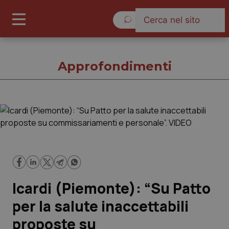
Sabato 8 Agosto 2026
Approfondimenti
Approfondimenti
Cronache
Governo e Parlamento
Icardi (Piemonte): “Su Patto
Regioni e Asl
per la salute inaccettabili
proposte su
Lavoro e Professioni