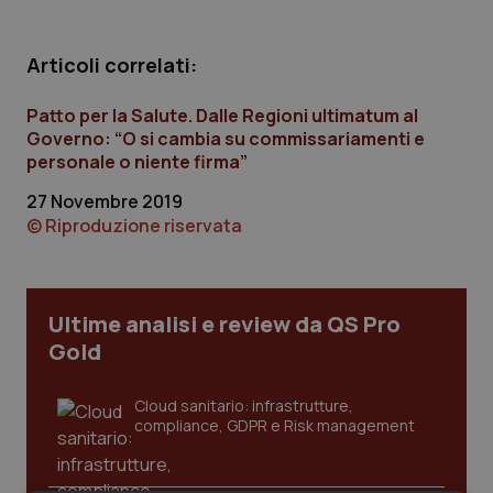
Calabria
Asma & BPCO
Articoli correlati:
Campania
Car-T
Patto per la Salute. Dalle Regioni ultimatum al
Emilia-Romagna
Colesterolo & coronaropatie
Governo: “O si cambia su commissariamenti e
personale o niente firma”
Friuli Venezia Giulia
Dermatite Atopica
27 Novembre 2019
© Riproduzione riservata
Lazio
Diabete & glucometri
Liguria
Disturbi dell’umore
Ultime analisi e review da QS Pro
Gold
Lombardia
Dolore
Cloud sanitario: infrastrutture,
Marche
Donna & Salute
compliance, GDPR e Risk management
Molise
Epatiti