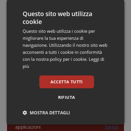
Gestione dell'Ipertensione resistente:
Piemonte
HIV
dalle Linee Guida alle terapie innovative
Questo sito web utilizza
cookie
Provincia Autonoma di Bolzano
Infezioni & Febbre
Questo sito web utilizza i cookie per
Leadership Infermieristica 2026: nuovi
migliorare la tua esperienza di
modelli di responsabilità e autonomia
Provincia Autonoma di Trento
Ipertensione & Scompenso
navigazione. Utilizzando il nostro sito web
acconsenti a tutti i cookie in conformità
Puglia
Malattie rare
con la nostra policy per i cookie.
Leggi di
Leadership Medica 2026: guidare team
più
clinici ad alte prestazioni
Sardegna
Malattia di Crohn & Rettocolite Ulcerosa
ACCETTA TUTTI
Sicilia
Neuroscienze & patologie neurodegenerative
AI e telemedicina nello studio
odontoiatrico: applicazioni concrete e
RIFIUTA
Toscana
Obesità
uso protetto
MOSTRA DETTAGLI
Umbria
Oftalmologia
Necessari
Statistici
Marketing