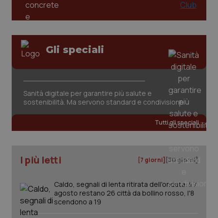
Valle D’Aosta
Oncodermatologia
Veneto
Oncoematologia
Gli speciali
Oncologia & Nutrizione
Necessari
Statistici
Marketing
Psoriasi & pelle
I cookie necessari contribuiscono a rendere fruibile il
sito web abilitandone funzionalità di base quali la
navigazione sulle pagine e l'accesso alle aree
Sanità digitale per garantire più salute e
protette del sito. Il sito web non è in grado di
Quotidiano Cardiologia
sostenibilità. Ma servono standard e condivisione
funzionare correttamente senza questi cookie.
Tutti gli speciali
Nome
Fornitore
/
Dominio
Scaden
Quotidiano Chirurgia
VISITOR_PRIVACY_METADATA
5 mesi
YouTube
settim
.youtube.com
Quotidiano Oncologia
I più letti
[7 giorni]
[30 giorni]
Quotidiano Pediatria
Caldo, segnali di lenta ritirata dell'ondata: il 7
agosto restano 26 città da bollino rosso, l'8
scendono a 19
Rene & patologie urogenitali