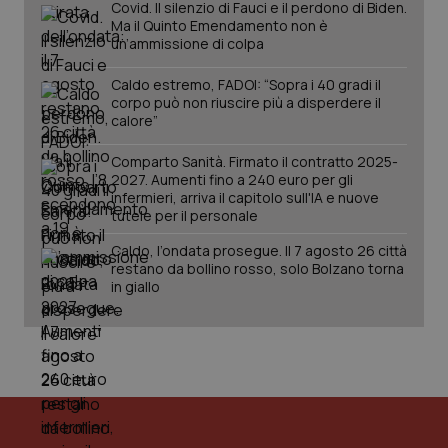
Covid. Il silenzio di Fauci e il perdono di Biden.
Salute orale & impianti
Ma il Quinto Emendamento non è
un’ammissione di colpa
Sangue & coagulazione
Caldo estremo, FADOI: “Sopra i 40 gradi il
corpo può non riuscire più a disperdere il
calore”
Tiroide
CookieScriptConsent
5 mesi
CookieScript
Comparto Sanità. Firmato il contratto 2025-
settim
www.quotidianosanita.it
Tumore al seno
2027. Aumenti fino a 240 euro per gli
infermieri, arriva il capitolo sull'IA e nuove
tutele per il personale
Tumore ovarico
Caldo, l’ondata prosegue. Il 7 agosto 26 città
restano da bollino rosso, solo Bolzano torna
Tumori del Polmone & Testa Collo
in giallo
Tumori gastrointestinali
Ulcera & Reflusso
tracking-sites-ironfish-
www.quotidianosanita.it
4
tracking-enable
settim
Vaccini
2 gior