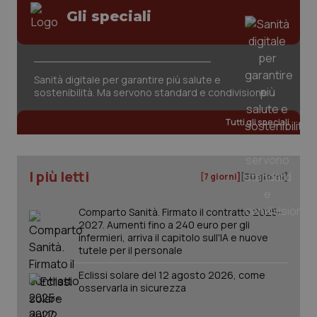
Valle D’Aosta
Oncodermatologia
Gli speciali
Veneto
Oncoematologia
Necessari
Statistici
Marketing
Oncologia & Nutrizione
Sanità digitale per garantire più salute e
I cookie necessari contribuiscono a rendere fruibile il
sostenibilità. Ma servono standard e condivisione
sito web abilitandone funzionalità di base quali la
navigazione sulle pagine e l'accesso alle aree
Psoriasi & pelle
protette del sito. Il sito web non è in grado di
Tutti gli speciali
funzionare correttamente senza questi cookie.
Quotidiano Cardiologia
Nome
Fornitore
/
Dominio
Scaden
VISITOR_PRIVACY_METADATA
5 mesi
YouTube
I più letti
[7 giorni]
[30 giorni]
settim
.youtube.com
Quotidiano Chirurgia
Comparto Sanità. Firmato il contratto 2025-
Quotidiano Oncologia
2027. Aumenti fino a 240 euro per gli
infermieri, arriva il capitolo sull'IA e nuove
tutele per il personale
Quotidiano Pediatria
Eclissi solare del 12 agosto 2026, come
osservarla in sicurezza
Rene & patologie urogenitali