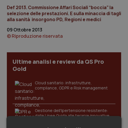
Calabria
Asma & BPCO
Def 2013. Commissione Affari Sociali “boccia” la
selezione delle prestazioni. E sulla minaccia di tagli
Campania
Car-T
alla sanità insorgono PD, Regioni e medici
09 Ottobre 2013
Emilia-Romagna
Colesterolo & coronaropatie
© Riproduzione riservata
Friuli Venezia Giulia
Dermatite Atopica
Ultime analisi e review da QS Pro
Lazio
Diabete & glucometri
Gold
Liguria
Disturbi dell’umore
Cloud sanitario: infrastrutture,
compliance, GDPR e Risk management
Lombardia
Dolore
Marche
Donna & Salute
Gestione dell'Ipertensione resistente:
dalle Linee Guida alle terapie innovative
Molise
Epatiti