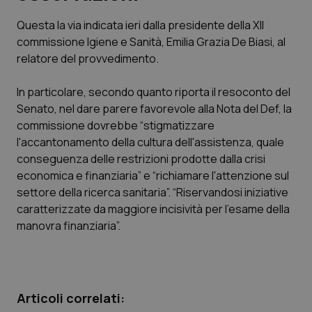
Questa la via indicata ieri dalla presidente della XII
Scienza e Farmaci
commissione Igiene e Sanità, Emilia Grazia De Biasi, al
relatore del provvedimento.
Studi e Analisi
In particolare, secondo quanto riporta il resoconto del
Lettere al direttore
Senato, nel dare parere favorevole alla Nota del Def, la
commissione dovrebbe “stigmatizzare
Edizioni Regionali
l'accantonamento della cultura dell'assistenza, quale
conseguenza delle restrizioni prodotte dalla crisi
economica e finanziaria” e “richiamare l'attenzione sul
QS Pro
settore della ricerca sanitaria”. “Riservandosi iniziative
caratterizzate da maggiore incisività per l'esame della
Professionisti Sanitari.AI
manovra finanziaria”.
Abruzzo
QS Pro Gold
QS Club
Newsletter
Basilicata
Artrite & artrosi
Articoli correlati: