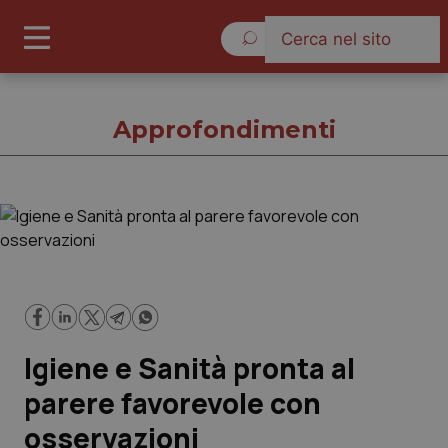
Giovedì 6 Agosto 2026
Approfondimenti
Approfondimenti
Cronache
Governo e Parlamento
Igiene e Sanità pronta al
Regioni e Asl
parere favorevole con
osservazioni
Lavoro e Professioni