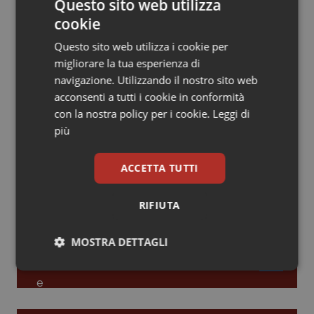
Questo sito web utilizza
cookie
Piemonte
HIV
Leadership Infermieristica 2026: nuovi
modelli di responsabilità e autonomia
Questo sito web utilizza i cookie per
Provincia Autonoma di Bolzano
Infezioni & Febbre
migliorare la tua esperienza di
navigazione. Utilizzando il nostro sito web
Leadership Medica 2026: guidare team
Provincia Autonoma di Trento
Ipertensione & Scompenso
acconsenti a tutti i cookie in conformità
clinici ad alte prestazioni
con la nostra policy per i cookie.
Leggi di
più
Puglia
Malattie rare
AI e telemedicina nello studio
ACCETTA TUTTI
Sardegna
Malattia di Crohn & Rettocolite Ulcerosa
odontoiatrico: applicazioni concrete e
uso protetto
Sicilia
Neuroscienze & patologie neurodegenerative
RIFIUTA
Toscana
Obesità
MOSTRA DETTAGLI
Necessari
Statistici
Marketing
Umbria
Oftalmologia