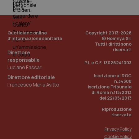
_ga
1 anno
Google LLC
mes
.quotidianosanita.it
Quotidiano online
Copyright 2013-2026
d'informazione sanitaria
© Homnya Srl
Tutti i diritti sono
riservati
Direttore
responsabile
P.I. e C.F. 13026241003
Luciano Fassari
Iscrizione al ROC
Direttore editoriale
n.34308
Francesco Maria Avitto
Iscrizione Tribunale
di Roma n.115/2013
del 22/05/2013
Riproduzione
riservata
Privacy Policy
Cookie Policy