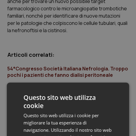
anche per trovare un nuovo possibile target
farmacologico contro le microangiopatie trombotiche
Piemonte
HIV
familiari, nonché per identificare di nuove mutazioni
per le patologie che colpiscono le cellule tubulari, quali
Provincia Autonoma di Bolzano
Infezioni & Febbre
la nefronoftisi e la cistinosi.
Provincia Autonoma di Trento
Ipertensione & Scompenso
Articoli correlati:
Puglia
Malattie rare
54°Congresso Società Italiana Nefrologia. Troppo
Sardegna
Malattia di Crohn & Rettocolite Ulcerosa
pochi i pazienti che fanno dialisi peritoneale
30 Settembre 2013
Sicilia
Neuroscienze & patologie neurodegenerative
© Riproduzione riservata
Questo sito web utilizza
cookie
Toscana
Obesità
Questo sito web utilizza i cookie per
Ultime analisi e review da QS Pro
Umbria
Oftalmologia
migliorare la tua esperienza di
Gold
navigazione. Utilizzando il nostro sito web