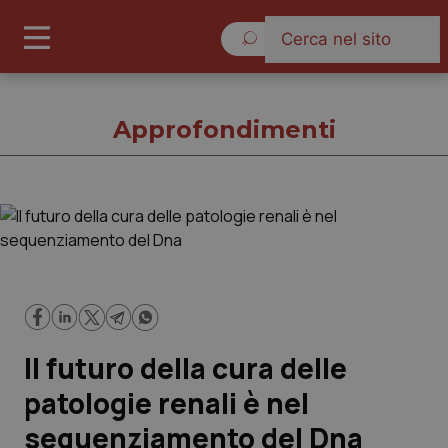
Venerdì 7 Agosto 2026
Approfondimenti
Approfondimenti
Cronache
Governo e Parlamento
Il futuro della cura delle
Regioni e Asl
patologie renali è nel
sequenziamento del Dna
Lavoro e Professioni