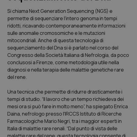
Si chiama Next Generation Sequencing (NGS) e
Scienza e Farmaci
permette di sequenziare l'intero genoma in tempi
ridotti, ricavando contemporaneamente informazioni
Studi e Analisi
sulle anomalie cromosomiche e le mutazioni
mitocondriali. Anche di questa tecnologia di
Lettere al direttore
sequenziamento del Dna si è parlato nel corso del
Congresso della Società Italiana di Nefrologia, da poco
Edizioni Regionali
conclusosi a Firenze, come metodologia utile nella
diagnosi e nella terapia delle malattie genetiche rare
del rene.
QS Pro
Una tecnica che permette di ridurre drasticamente i
Professionisti Sanitari.AI
tempi di studio. “Il lavoro che un tempo richiedeva dei
mesi ora si può fare in molto meno”, ha spiegato Enrica
Abruzzo
QS Pro Gold
Daina, nefrologo presso l'IRCCS Istituto di Ricerche
Farmacologiche Mario Negri, tra i maggior esperti in
QS Club
Newsletter
Basilicata
Artrite & artrosi
Italia di malattie rare renali. “Dal punto di vista delle
malattie rare del rene, questa tecnologia consente di